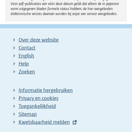
i
Voor pdf-publicaties van vóór deze datum geldt dat alleen de in papieren
n
vorm uitgegeven bladen formele status hebben; de hier aangeboden
elektronische versies daarvan worden bij wijze van service aangeboden.
k
:
Over deze website
Contact
English
Help
Zoeken
Informatie hergebruiken
Privacy en cookies
Toegankelijkheid
Sitemap
E
Kwetsbaarheid melden
x