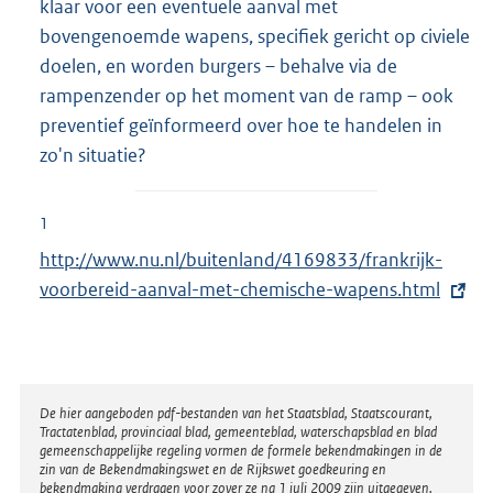
klaar voor een eventuele aanval met
bovengenoemde wapens, specifiek gericht op civiele
doelen, en worden burgers – behalve via de
rampenzender op het moment van de ramp – ook
preventief geïnformeerd over hoe te handelen in
zo'n situatie?
1
E
http://www.nu.nl/buitenland/4169833/frankrijk-
x
voorbereid-aanval-met-chemische-wapens.html
t
e
r
n
Disclaimer
De hier aangeboden pdf-bestanden van het Staatsblad, Staatscourant,
Tractatenblad, provinciaal blad, gemeenteblad, waterschapsblad en blad
e
gemeenschappelijke regeling vormen de formele bekendmakingen in de
l
zin van de Bekendmakingswet en de Rijkswet goedkeuring en
bekendmaking verdragen voor zover ze na 1 juli 2009 zijn uitgegeven.