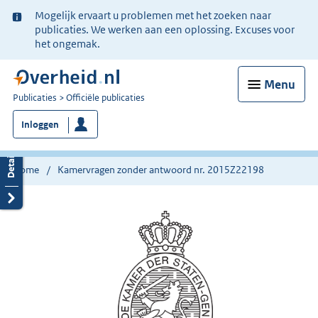
Ter
Mogelijk ervaart u problemen met het zoeken naar
informatie:
publicaties. We werken aan een oplossing. Excuses voor
het ongemak.
Menu
U
Publicaties
Officiële publicaties
bent
Inloggen
nu
hier:
Home
Kamervragen zonder antwoord nr. 2015Z22198