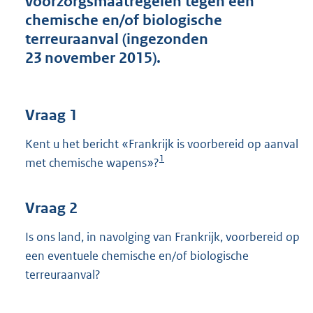
voorzorgsmaatregelen tegen een
t
chemische en/of biologische
t
e
terreuraanval (ingezonden
:
23 november 2015).
3
6
K
b
Vraag 1
Kent u het bericht «Frankrijk is voorbereid op aanval
1
met chemische wapens»?
Vraag 2
Is ons land, in navolging van Frankrijk, voorbereid op
een eventuele chemische en/of biologische
terreuraanval?