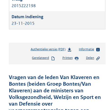
2015Z22198
23-11-2015
Authentieke versie (PDF)
b
Informatie
e
Gerelateerd
Printen
Delen
s
t
a
n
Vragen van de leden Van Klaveren en
d
Bontes (beiden Groep Bontes/Van
s
Klaveren) aan de ministers van
g
r
Volksgezondheid, Welzijn en Sport en
o
van Defensie over
o