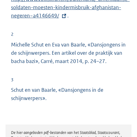
soldaten-moesten-kindermisbruik-afghanistan-
t
negeren~a4146649/
.
e
r
n
2
e
Michelle Schut en Eva van Baarle, «Dansjongens in
l
de schijnwerpers. Een artikel over de praktijk van
i
bacha bazi», Carré, maart 2014, p. 24–27.
n
k
3
:
Schut en van Baarle, «Dansjongens in de
schijnwerpers».
Disclaimer
De hier aangeboden pdf-bestanden van het Staatsblad, Staatscourant,