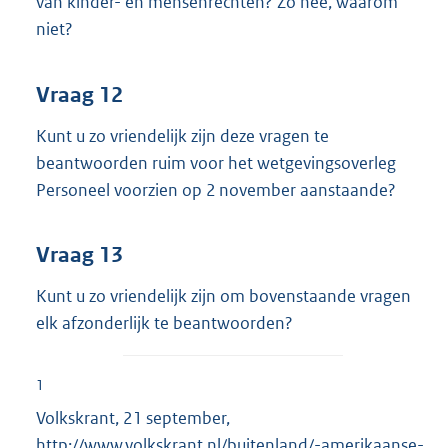
van kinder- en mensenrechten? Zo nee, waarom
niet?
Vraag 12
Kunt u zo vriendelijk zijn deze vragen te
beantwoorden ruim voor het wetgevingsoverleg
Personeel voorzien op 2 november aanstaande?
Vraag 13
Kunt u zo vriendelijk zijn om bovenstaande vragen
elk afzonderlijk te beantwoorden?
1
Volkskrant, 21 september,
E
http://www.volkskrant.nl/buitenland/-amerikaanse-
x