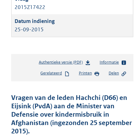
2015Z17422
25-09-2015
Authentieke versie (PDF)
b
Informatie
e
Gerelateerd
Printen
Delen
s
t
a
n
Vragen van de leden Hachchi (D66) en
d
Eijsink (PvdA) aan de Minister van
s
Defensie over kindermisbruik in
g
r
Afghanistan (ingezonden 25 september
o
2015).
o