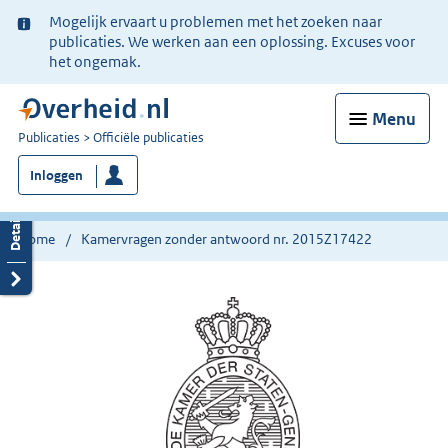
Ter
Mogelijk ervaart u problemen met het zoeken naar
informatie:
publicaties. We werken aan een oplossing. Excuses voor
het ongemak.
Menu
U
Publicaties
Officiële publicaties
bent
Inloggen
nu
hier:
Home
Kamervragen zonder antwoord nr. 2015Z17422