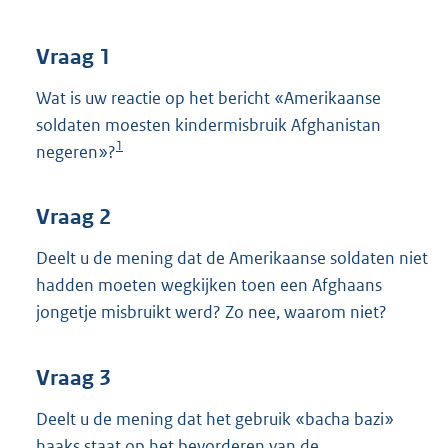
t
t
e
Vraag 1
:
4
Wat is uw reactie op het bericht «Amerikaanse
0
soldaten moesten kindermisbruik Afghanistan
K
1
negeren»?
b
Vraag 2
Deelt u de mening dat de Amerikaanse soldaten niet
hadden moeten wegkijken toen een Afghaans
jongetje misbruikt werd? Zo nee, waarom niet?
Vraag 3
Deelt u de mening dat het gebruik «bacha bazi»
haaks staat op het bevorderen van de