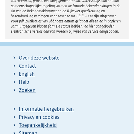
Tractatenblad, provinciaal blad, gemeenteblad, waterschapsblad en blad
gemeenschappelijke regeling vormen de formele bekendmakingen in de
zin van de Bekendmakingswet en de Rijkswet goedkeuring en
bekendmaking verdragen voor zover ze na 1 juli 2009 zijn uitgegeven.
Voor pdf-publicaties van vóór deze datum geldt dat alleen de in papieren
vorm uitgegeven bladen formele status hebben; de hier aangeboden
elektronische versies daarvan worden bij wijze van service aangeboden.
Over deze website
Contact
English
Help
Zoeken
Informatie hergebruiken
Privacy en cookies
Toegankelijkheid
Sitemap