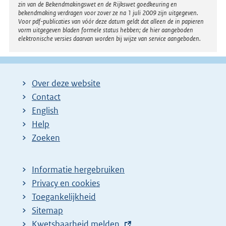
zin van de Bekendmakingswet en de Rijkswet goedkeuring en
bekendmaking verdragen voor zover ze na 1 juli 2009 zijn uitgegeven.
Voor pdf-publicaties van vóór deze datum geldt dat alleen de in papieren
vorm uitgegeven bladen formele status hebben; de hier aangeboden
elektronische versies daarvan worden bij wijze van service aangeboden.
Over deze website
Contact
English
Help
Zoeken
Informatie hergebruiken
Privacy en cookies
Toegankelijkheid
Sitemap
E
Kwetsbaarheid melden