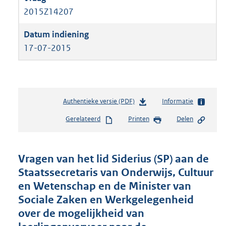
2015Z14207
17-07-2015
Authentieke versie (PDF)
b
Informatie
e
Gerelateerd
Printen
Delen
s
t
a
n
Vragen van het lid Siderius (SP) aan de
d
Staatssecretaris van Onderwijs, Cultuur
s
en Wetenschap en de Minister van
g
r
Sociale Zaken en Werkgelegenheid
o
over de mogelijkheid van
o