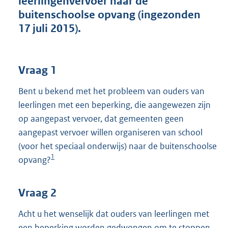
leerlingenvervoer naar de
t
buitenschoolse opvang (ingezonden
t
e
17 juli 2015).
:
3
5
K
Vraag 1
b
Bent u bekend met het probleem van ouders van
leerlingen met een beperking, die aangewezen zijn
op aangepast vervoer, dat gemeenten geen
aangepast vervoer willen organiseren van school
(voor het speciaal onderwijs) naar de buitenschoolse
1
opvang?
Vraag 2
Acht u het wenselijk dat ouders van leerlingen met
een beperking worden gedwongen om te stoppen