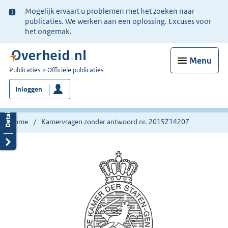
Ter
Mogelijk ervaart u problemen met het zoeken naar
informatie:
publicaties. We werken aan een oplossing. Excuses voor
het ongemak.
Menu
U
Publicaties
Officiële publicaties
bent
Inloggen
nu
hier:
Home
Kamervragen zonder antwoord nr. 2015Z14207