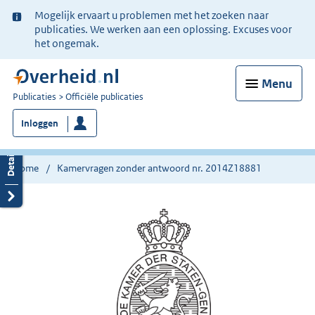
Ter
Mogelijk ervaart u problemen met het zoeken naar
informatie:
publicaties. We werken aan een oplossing. Excuses voor
het ongemak.
Menu
U
Publicaties
Officiële publicaties
bent
Inloggen
nu
hier:
Home
Kamervragen zonder antwoord nr. 2014Z18881