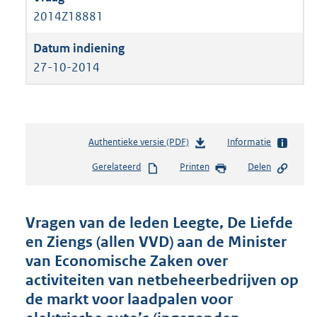
2014Z18881
27-10-2014
Authentieke versie (PDF)
b
Informatie
e
Gerelateerd
Printen
Delen
s
t
a
n
Vragen van de leden Leegte, De Liefde
d
en Ziengs (allen VVD) aan de Minister
s
van Economische Zaken over
g
r
activiteiten van netbeheerbedrijven op
o
de markt voor laadpalen voor
o