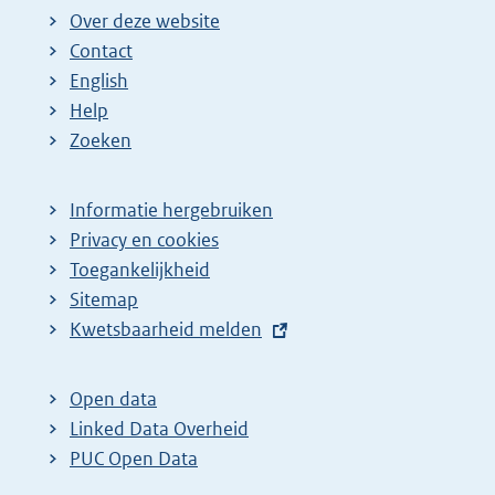
Over deze website
Contact
English
Help
Zoeken
Informatie hergebruiken
Privacy en cookies
Toegankelijkheid
Sitemap
E
Kwetsbaarheid melden
x
t
Open data
e
Linked Data Overheid
r
PUC Open Data
n