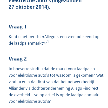
elektrische auto’s (ingezonden
t
27 oktober 2014).
t
e
:
3
Vraag 1
8
K
Kent u het bericht «Allego is een vreemde eend op
b
1
de laadpalenmarkt»?
Vraag 2
In hoeverre vindt u dat de markt voor laadpalen
voor elektrische auto’s tot wasdom is gekomen? Wat
vindt u er in dat licht van dat het netwerkbedrijf
Alliander via dochteronderneming Allego -indirect
de overheid – volop actief is op de laadpalenmarkt
voor elektrische auto’s?