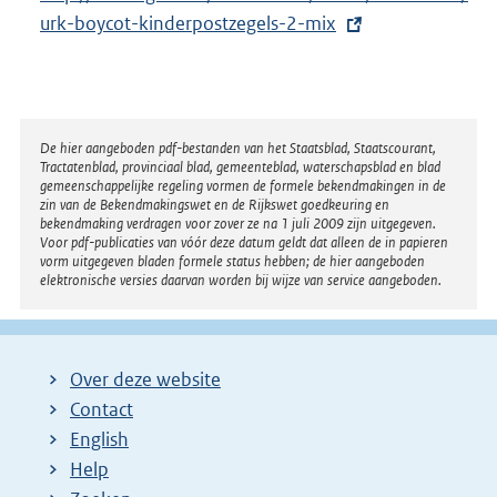
x
urk-boycot-kinderpostzegels-2-mix
t
e
r
n
Disclaimer
De hier aangeboden pdf-bestanden van het Staatsblad, Staatscourant,
Tractatenblad, provinciaal blad, gemeenteblad, waterschapsblad en blad
e
gemeenschappelijke regeling vormen de formele bekendmakingen in de
l
zin van de Bekendmakingswet en de Rijkswet goedkeuring en
bekendmaking verdragen voor zover ze na 1 juli 2009 zijn uitgegeven.
i
Voor pdf-publicaties van vóór deze datum geldt dat alleen de in papieren
n
vorm uitgegeven bladen formele status hebben; de hier aangeboden
elektronische versies daarvan worden bij wijze van service aangeboden.
k
:
Over deze website
Contact
English
Help