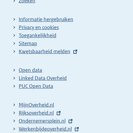
Zoeken
Informatie hergebruiken
Privacy en cookies
Toegankelijkheid
Sitemap
E
Kwetsbaarheid melden
x
t
Open data
e
Linked Data Overheid
r
PUC Open Data
n
e
MijnOverheid.nl
l
E
Rijksoverheid.nl
i
x
E
Ondernemersplein.nl
n
t
x
E
Werkenbijdeoverheid.nl
k