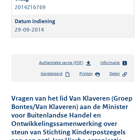
2014Z16769
29-09-2014
Authentieke versie (PDF)
b
Informatie
e
Gerelateerd
Printen
Delen
s
t
a
n
Vragen van het lid Van Klaveren (Groep
d
Bontes/Van Klaveren) aan de Minister
s
voor Buitenlandse Handel en
g
r
Ontwikkelingssamenwerking over
o
steun van Stichting Kinderpostzegels
o