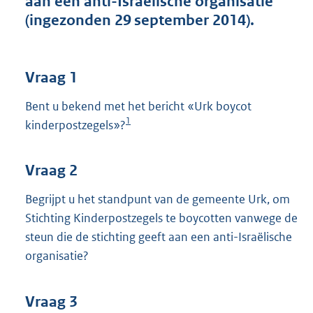
aan een anti-Israëlische organisatie
t
(ingezonden 29 september 2014).
t
e
:
3
Vraag 1
6
K
Bent u bekend met het bericht «Urk boycot
b
1
kinderpostzegels»?
Vraag 2
Begrijpt u het standpunt van de gemeente Urk, om
Stichting Kinderpostzegels te boycotten vanwege de
steun die de stichting geeft aan een anti-Israëlische
organisatie?
Vraag 3