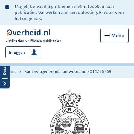
Ter
Mogelijk ervaart u problemen met het zoeken naar
informatie:
publicaties. We werken aan een oplossing. Excuses voor
het ongemak.
Menu
U
Publicaties
Officiële publicaties
bent
Inloggen
nu
hier:
Home
Kamervragen zonder antwoord nr. 2014Z16769