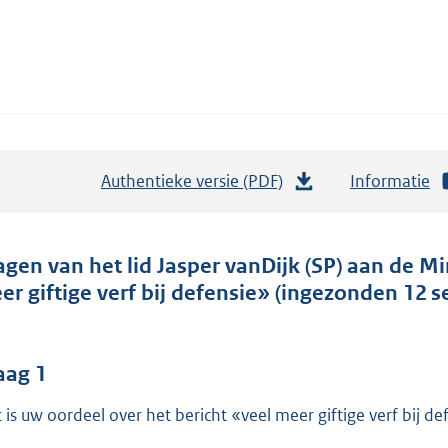
Authentieke versie (PDF)
b
Informatie
e
s
t
agen van het lid Jasper vanDijk (SP) aan de Mi
a
er giftige verf bij defensie» (ingezonden 12 
n
d
s
aag 1
g
 is uw oordeel over het bericht «veel meer giftige verf bij de
r