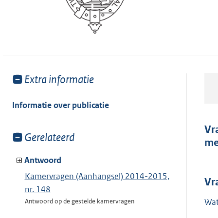
Toon
Extra informatie
meer
van:
Informatie over publicatie
Vr
Toon
Gerelateerd
me
meer
van:
Antwoord
Kamervragen (Aanhangsel) 2014-2015,
Vr
nr. 148
Wat
Antwoord op de gestelde kamervragen