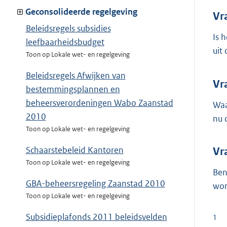
Geconsolideerde regelgeving
Vr
Beleidsregels subsidies
Is 
leefbaarheidsbudget
uit
Toon op Lokale wet- en regelgeving
Beleidsregels Afwijken van
Vr
bestemmingsplannen en
beheersverordeningen Wabo Zaanstad
Waa
2010
nu 
Toon op Lokale wet- en regelgeving
Schaarstebeleid Kantoren
Vr
Toon op Lokale wet- en regelgeving
Ben
GBA-beheersregeling Zaanstad 2010
wor
Toon op Lokale wet- en regelgeving
Subsidieplafonds 2011 beleidsvelden
1