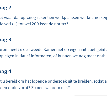
o
o
aag 2
t
het waar dat op «nog zeker tien werkplaatsen werknemers zi
t
 de verf (...) tot wel 200 keer de norm»?
e
:
aag 3
3
6
rom heeft u de Tweede Kamer niet op eigen initiatief geïn
K
op eigen initiatief informeren, of kunnen we nog meer onth
b
aag 4
t u bereid om het lopende onderzoek uit te breiden, zodat all
den onderzocht? Zo nee, waarom niet?