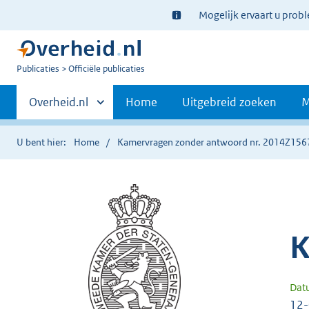
Ter
Mogelijk ervaart u prob
informatie:
U
Publicaties
Officiële publicaties
bent
Primaire
nu
Andere
Overheid.nl
Home
Uitgebreid zoeken
M
hier:
sites
navigatie
binnen
U bent hier:
Home
Kamervragen zonder antwoord nr. 2014Z156
K
Dat
12-