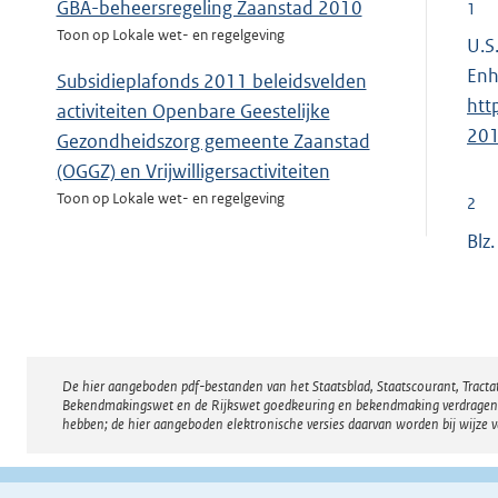
GBA-beheersregeling Zaanstad 2010
1
Toon op Lokale wet- en regelgeving
U.S
Enh
Subsidieplafonds 2011 beleidsvelden
htt
activiteiten Openbare Geestelijke
201
Gezondheidszorg gemeente Zaanstad
(OGGZ) en Vrijwilligersactiviteiten
Toon op Lokale wet- en regelgeving
2
Blz
Toeslagenverordening Wet investeren in
jongeren Zaanstad 2009
Toon op Lokale wet- en regelgeving
De hier aangeboden pdf-bestanden van het Staatsblad, Staatscourant, Tract
Disclaimer
Bekendmakingswet en de Rijkswet goedkeuring en bekendmaking verdragen voor
hebben; de hier aangeboden elektronische versies daarvan worden bij wijze 