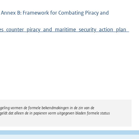
14, Annex B: Framework for Combating Piracy and
tes_counter_piracy_and_
maritime_security_action_plan_
regeling vormen de formele bekendmakingen in de zin van de
eldt dat alleen de in papieren vorm uitgegeven bladen formele status