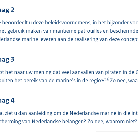
o
o
aag 2
t
 beoordeelt u deze beleidsvoornemens, in het bijzonder voor
t
het gebruik maken van maritieme patrouilles en beschermd
e
erlandse marine leveren aan de realisering van deze concep
:
3
aag 3
6
K
pt het naar uw mening dat veel aanvallen van piraten in de 
b
2
buiten het bereik van de marine’s in de regio»?
Zo nee, waa
aag 4
ja, ziet u dan aanleiding om de Nederlandse marine in die int
cherming van Nederlandse belangen? Zo nee, waarom niet?