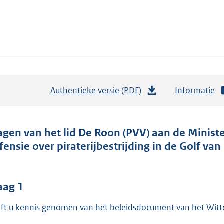
Authentieke versie (PDF)
b
Informatie
e
s
t
agen van het lid De Roon (PVV) aan de Minist
a
fensie over piraterijbestrijding in de Golf van
n
d
s
aag 1
g
ft u kennis genomen van het beleidsdocument van het Witte H
r