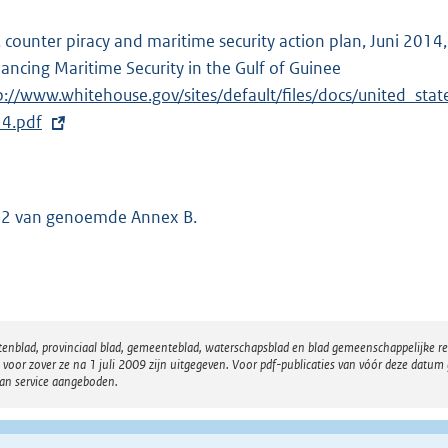
. counter piracy and maritime security action plan, Juni 20
ancing Maritime Security in the Gulf of Guinee
E
p://www.whitehouse.gov/sites/default/files/docs/united_sta
x
4.pdf
t
e
r
n
. 2 van genoemde Annex B.
e
l
i
n
k
atenblad, provinciaal blad, gemeenteblad, waterschapsblad en blad gemeenschappelijke 
:
 zover ze na 1 juli 2009 zijn uitgegeven. Voor pdf-publicaties van vóór deze datum g
van service aangeboden.