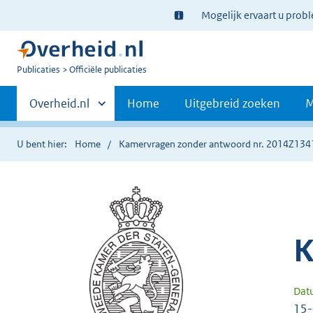
Ter
Mogelijk ervaart u prob
informatie:
U
Publicaties
Officiële publicaties
bent
Primaire
nu
Andere
Overheid.nl
Home
Uitgebreid zoeken
M
hier:
sites
navigatie
binnen
U bent hier:
Home
Kamervragen zonder antwoord nr. 2014Z134
K
Dat
15