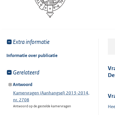
Toon
Extra informatie
meer
van:
Informatie over publicatie
Vr
Toon
Gerelateerd
De
meer
van:
Antwoord
Kamervragen (Aanhangsel) 2013-2014,
Vr
nr. 2708
Hee
Antwoord op de gestelde kamervragen