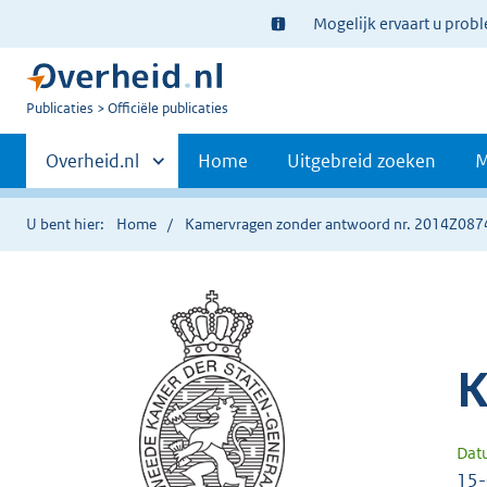
Ter
Mogelijk ervaart u prob
informatie:
U
Publicaties
Officiële publicaties
bent
Primaire
nu
Andere
Overheid.nl
Home
Uitgebreid zoeken
M
hier:
sites
navigatie
binnen
U bent hier:
Home
Kamervragen zonder antwoord nr. 2014Z087
K
Dat
15