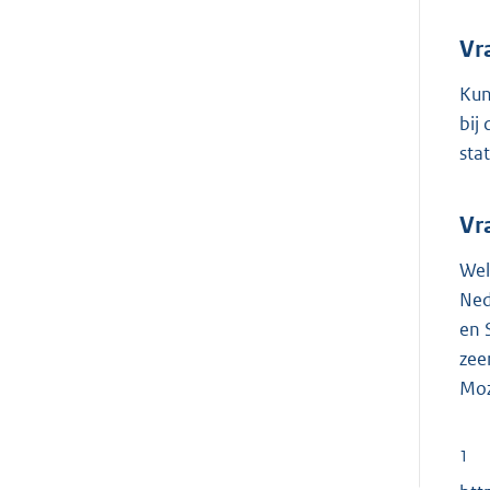
Vr
Kun
bij
sta
Vr
Wel
Ned
en 
zee
Moz
1