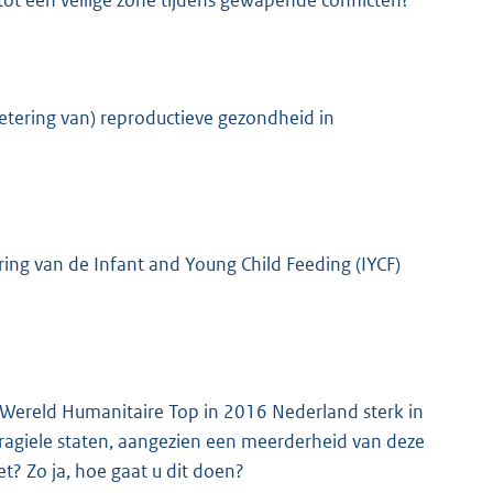
tot een veilige zone tijdens gewapende conflicten?
etering van) reproductieve gezondheid in
ing van de Infant and Young Child Feeding (IYCF)
e Wereld Humanitaire Top in 2016 Nederland sterk in
fragiele staten, aangezien een meerderheid van deze
et? Zo ja, hoe gaat u dit doen?