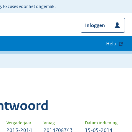
g. Excuses voor het ongemak.
Inloggen
Help
ntwoord
Vergaderjaar
Vraag
Datum indiening
2013-2014
2014Z08743
15-05-2014