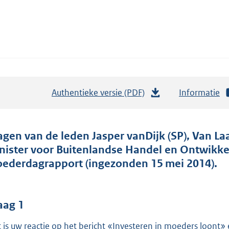
Authentieke versie (PDF)
b
Informatie
e
s
t
agen van de leden Jasper vanDijk (SP), Van La
a
nister voor Buitenlandse Handel en Ontwikk
n
ederdagrapport (ingezonden 15 mei 2014).
d
s
g
aag 1
r
 is uw reactie op het bericht «Investeren in moeders loont