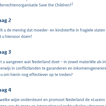
o
1
derrechtenorganisatie Save the Children?
o
t
t
aag 2
e
lt u de mening dat moeder- en kindsterfte in fragiele staten
:
t u hiervoor doen?
3
9
aag 3
K
b
t u aangeven wat Nederland doet – in zowel materiële als i
erwijs in conflictlanden te garanderen en inkomensgenerere
t u om hierin nog effectiever op te treden?
aag 4
welke wijze ondersteunt en promoot Nederland de «Lucens Gui