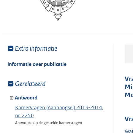
Toon
Extra informatie
meer
van:
Informatie over publicatie
Vr
Toon
Gerelateerd
Mi
meer
Mo
van:
Antwoord
Kamervragen (Aanhangsel) 2013-2014,
nr. 2250
Vr
Antwoord op de gestelde kamervragen
Wat