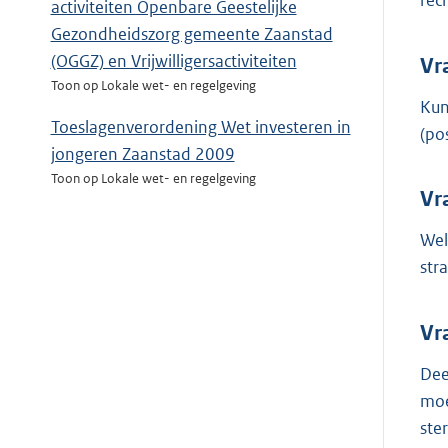
rec
activiteiten Openbare Geestelijke
Gezondheidszorg gemeente Zaanstad
(OGGZ) en Vrijwilligersactiviteiten
Vr
Toon op Lokale wet- en regelgeving
Kun
Toeslagenverordening Wet investeren in
(po
jongeren Zaanstad 2009
Toon op Lokale wet- en regelgeving
Vr
Wel
str
Vr
Dee
moe
ste