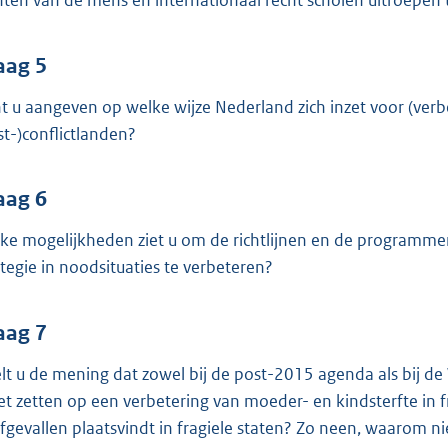
hten van de mens en internationaal recht scholen uitroepen 
aag 5
t u aangeven op welke wijze Nederland zich inzet voor (verb
st-)conflictlanden?
aag 6
ke mogelijkheden ziet u om de richtlijnen en de programmer
ategie in noodsituaties te verbeteren?
aag 7
lt u de mening dat zowel bij de post-2015 agenda als bij d
t zetten op een verbetering van moeder- en kindsterfte in 
rfgevallen plaatsvindt in fragiele staten? Zo neen, waarom ni