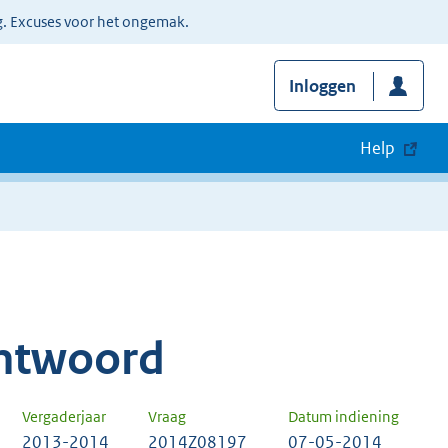
g. Excuses voor het ongemak.
Inloggen
Help
ntwoord
Vergaderjaar
Vraag
Datum indiening
2013-2014
2014Z08197
07-05-2014