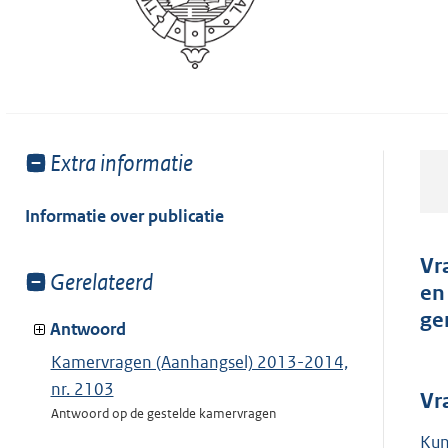
Toon
Extra informatie
meer
van:
Informatie over publicatie
Vr
Toon
Gerelateerd
en
meer
ge
van:
Antwoord
Kamervragen (Aanhangsel) 2013-2014,
nr. 2103
Vr
Antwoord op de gestelde kamervragen
Kun