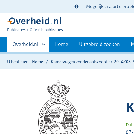
Ter
Mogelijk ervaart u prob
informatie:
U
Publicaties
Officiële publicaties
bent
Primaire
nu
Andere
Overheid.nl
Home
Uitgebreid zoeken
M
hier:
sites
navigatie
binnen
U bent hier:
Home
Kamervragen zonder antwoord nr. 2014Z081
K
Dat
07