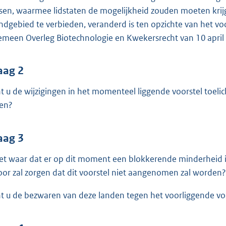
o
sen, waarmee lidstaten de mogelijkheid zouden moeten krij
o
ndgebied te verbieden, veranderd is ten opzichte van het v
t
emeen Overleg Biotechnologie en Kwekersrecht van 10 april j
t
e
:
aag 2
3
t u de wijzigingen in het momenteel liggende voorstel toelic
8
en?
K
b
aag 3
het waar dat er op dit moment een blokkerende minderheid is
oor zal zorgen dat dit voorstel niet aangenomen zal worden?
t u de bezwaren van deze landen tegen het voorliggende vo