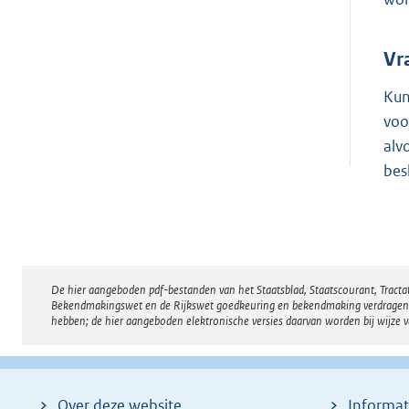
Vr
Kun
voo
alv
bes
De hier aangeboden pdf-bestanden van het Staatsblad, Staatscourant, Tract
Disclaimer
Bekendmakingswet en de Rijkswet goedkeuring en bekendmaking verdragen voor
hebben; de hier aangeboden elektronische versies daarvan worden bij wijze 
Over deze website
Informat