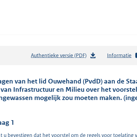
Authentieke versie (PDF)
b
Informatie
e
s
t
agen van het lid Ouwehand (PvdD) aan de Sta
a
 van Infrastructuur en Milieu over het voorste
n
ngewassen mogelijk zou moeten maken. (inge
d
s
g
aag 1
r
t u bevestigen dat het voorstel om de regels voor toelating