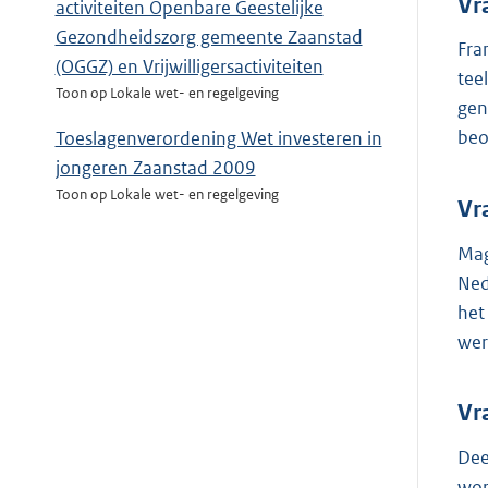
Vr
activiteiten Openbare Geestelijke
Gezondheidszorg gemeente Zaanstad
Fra
(OGGZ) en Vrijwilligersactiviteiten
tee
Toon op Lokale wet- en regelgeving
gen
beo
Toeslagenverordening Wet investeren in
jongeren Zaanstad 2009
Toon op Lokale wet- en regelgeving
Vr
Mag
Ned
het
wer
Vr
Dee
wor