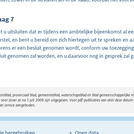
aag 7
t u uitsluiten dat er tijdens een ambtelijke bijeenkomst al e
rstel, en bent u bereid om zich hiertegen uit te spreken en a
orens er een besluit genomen wordt, conform uw toezegginge
luit genomen zal worden, en u daarvoor nog in gesprek zal
atenblad, provinciaal blad, gemeenteblad, waterschapsblad en blad gemeenschappelijke 
 zover ze na 1 juli 2009 zijn uitgegeven. Voor pdf-publicaties van vóór deze datum g
van service aangeboden.
ie hergebruiken
Open data