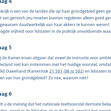
aag 4
nkrijk is een van de landen die op haar grondgebied geen gen
lt van gentech zou moeten kunnen reguleren alleen goed gen
gewassen daadwerkelijk van haar akkers te kunnen weren? Z
ogde vrijheid voor lidstaten in de praktijk onvoldoende wa
aag 5
 de Kamer ervan uitgaan dat zowel de instructie voor ambtel
erland niet kan instemmen met het huidige voorstel, omd
 lid Ouwehand (Kamerstuk
21 501-08 nr 502
) en lidstaten
en van hun grondgebied? Zo nee, waarom niet?
aag 6
lt u de mening dat het nationale teeltvoorstel dermate belang
den, zowel in de lidstaten als in de Raad, voordat het voo