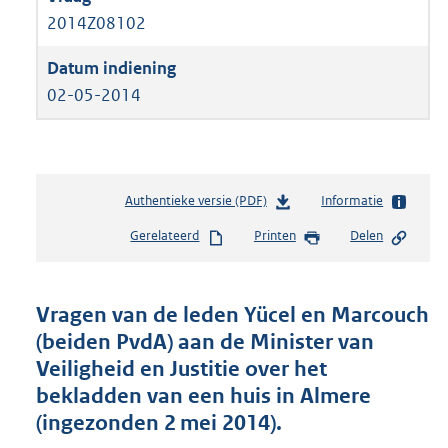
2014Z08102
02-05-2014
Authentieke versie (PDF)
b
Informatie
e
Gerelateerd
Printen
Delen
s
t
a
n
Vragen van de leden Yücel en Marcouch
d
(beiden PvdA) aan de Minister van
s
Veiligheid en Justitie over het
g
r
bekladden van een huis in Almere
o
(ingezonden 2 mei 2014).
o