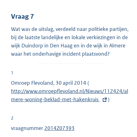
Vraag 7
Wat was de uitslag, verdeeld naar politieke partijen,
bij de laatste landelijke en lokale verkiezingen in de
wijk Duindorp in Den Haag en in de wijk in Almere
waar het onderhavige incident plaatsvond?
1
Omroep Flevoland, 30 april 2014 (
E
http://www.omroepflevoland.nl/Nieuws/112424/al
x
mere-woning-beklad-met-hakenkruis
t
)
e
r
2
n
vraagnummer
2014Z07393
e