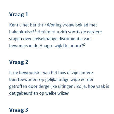
t
t
e
Vraag 1
:
3
Kent u het bericht «Woning vrouw beklad met
8
1
hakenkruis»?
Herinnert u zich voorts de eerdere
K
vragen over stelselmatige discriminatie van
b
2
bewoners in de Haagse wijk Duindorp?
Vraag 2
Is de bewoonster van het huis of zijn andere
buurtbewoners op gelijkaardige wijze eerder
getroffen door dergelijke uitingen? Zo ja, hoe vaak is
dat gebeurd en op welke wijze?
Vraag 3