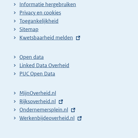
Informatie hergebruiken
Privacy en cookies
Toegankelijkheid
Sitemap
E
Kwetsbaarheid melden
x
t
Open data
e
Linked Data Overheid
r
PUC Open Data
n
e
MijnOverheid.nl
l
E
Rijksoverheid.nl
i
x
E
Ondernemersplein.nl
n
t
x
E
Werkenbijdeoverheid.nl
k
e
t
x
:
r
e
t