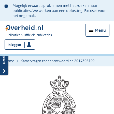
Ter
Mogelijk ervaart u problemen met het zoeken naar
informatie:
publicaties. We werken aan een oplossing. Excuses voor
het ongemak.
Menu
U
Publicaties
Officiële publicaties
bent
Inloggen
nu
hier:
Home
Kamervragen zonder antwoord nr. 2014Z08102