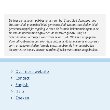
l
i
n
Disclaimer
De hier aangeboden pdf-bestanden van het Staatsblad, Staatscourant,
k
Tractatenblad, provinciaal blad, gemeenteblad, waterschapsblad en blad
:
gemeenschappelijke regeling vormen de formele bekendmakingen in de
zin van de Bekendmakingswet en de Rijkswet goedkeuring en
bekendmaking verdragen voor zover ze na 1 juli 2009 zijn uitgegeven.
Voor pdf-publicaties van vóór deze datum geldt dat alleen de in papieren
vorm uitgegeven bladen formele status hebben; de hier aangeboden
elektronische versies daarvan worden bij wijze van service aangeboden.
Over deze website
Contact
English
Help
Zoeken