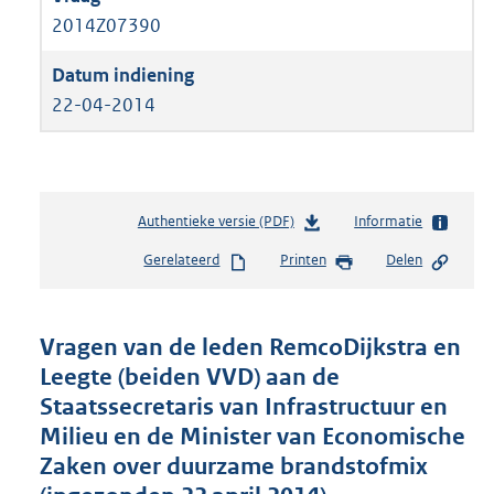
2014Z07390
22-04-2014
Authentieke versie (PDF)
b
Informatie
e
Gerelateerd
Printen
Delen
s
t
a
n
Vragen van de leden RemcoDijkstra en
d
Leegte (beiden VVD) aan de
s
Staatssecretaris van Infrastructuur en
g
r
Milieu en de Minister van Economische
o
Zaken over duurzame brandstofmix
o