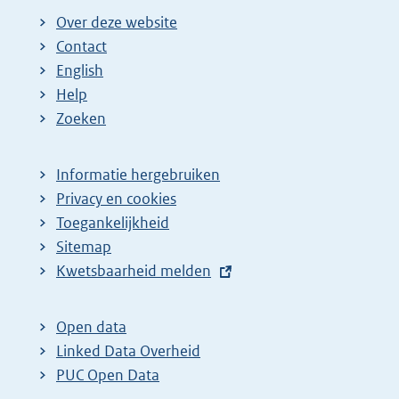
Over deze website
Contact
English
Help
Zoeken
Informatie hergebruiken
Privacy en cookies
Toegankelijkheid
Sitemap
E
Kwetsbaarheid melden
x
t
Open data
e
Linked Data Overheid
r
PUC Open Data
n