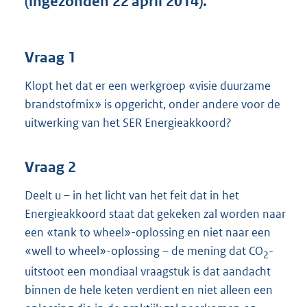
(ingezonden 22 april 2014).
t
t
e
:
Vraag 1
3
8
Klopt het dat er een werkgroep «visie duurzame
K
brandstofmix» is opgericht, onder andere voor de
b
uitwerking van het SER Energieakkoord?
Vraag 2
Deelt u – in het licht van het feit dat in het
Energieakkoord staat dat gekeken zal worden naar
een «tank to wheel»-oplossing en niet naar een
«well to wheel»-oplossing – de mening dat CO
-
2
uitstoot een mondiaal vraagstuk is dat aandacht
binnen de hele keten verdient en niet alleen een