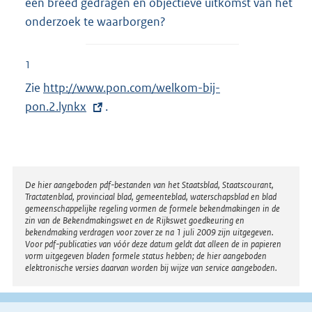
een breed gedragen en objectieve uitkomst van het
onderzoek te waarborgen?
1
Zie
E
http://www.pon.com/welkom-bij-
pon.2.lynkx
x
.
t
e
r
n
Disclaimer
De hier aangeboden pdf-bestanden van het Staatsblad, Staatscourant,
Tractatenblad, provinciaal blad, gemeenteblad, waterschapsblad en blad
e
gemeenschappelijke regeling vormen de formele bekendmakingen in de
l
zin van de Bekendmakingswet en de Rijkswet goedkeuring en
bekendmaking verdragen voor zover ze na 1 juli 2009 zijn uitgegeven.
i
Voor pdf-publicaties van vóór deze datum geldt dat alleen de in papieren
n
vorm uitgegeven bladen formele status hebben; de hier aangeboden
elektronische versies daarvan worden bij wijze van service aangeboden.
k
: