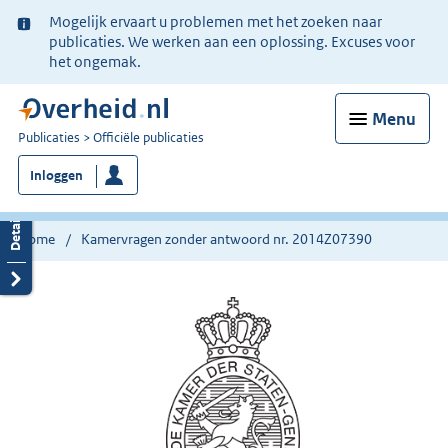
Ter
Mogelijk ervaart u problemen met het zoeken naar
informatie:
publicaties. We werken aan een oplossing. Excuses voor
het ongemak.
Menu
U
Publicaties
Officiële publicaties
bent
Inloggen
nu
hier:
Home
Kamervragen zonder antwoord nr. 2014Z07390