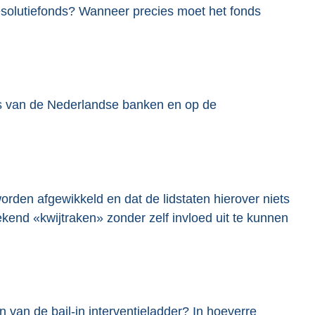
solutiefonds? Wanneer precies moet het fonds
io’s van de Nederlandse banken en op de
rden afgewikkeld en dat de lidstaten hierover niets
nd «kwijtraken» zonder zelf invloed uit te kunnen
n van de bail-in interventieladder? In hoeverre