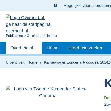
Ter
Mogelijk ervaart u proble
informatie:
U
Publicaties
Officiële publicaties
bent
Primaire
nu
Andere
Overheid.nl
Home
Uitgebreid zoeken
hier:
navigatie
sites
binnen
U bent hier:
Home
Kamervragen zonder antwoord nr. 2014
K
Dat
25-