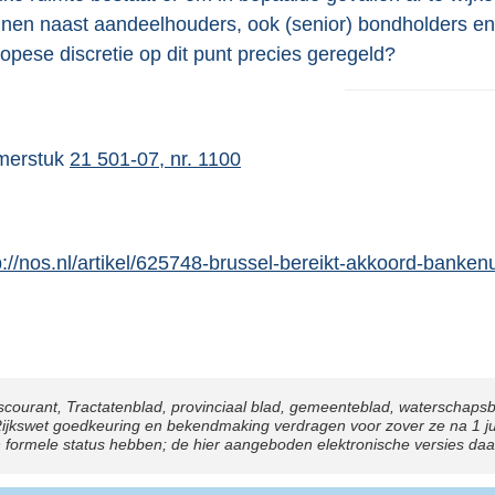
nen naast aandeelhouders, ook (senior) bondholders en
opese discretie op dit punt precies geregeld?
merstuk
21 501-07, nr. 1100
p://nos.nl/artikel/625748-brussel-bereikt-akkoord-banken
scourant, Tractatenblad, provinciaal blad, gemeenteblad, waterschaps
kswet goedkeuring en bekendmaking verdragen voor zover ze na 1 juli 
n formele status hebben; de hier aangeboden elektronische versies da