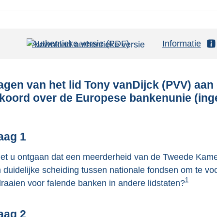
Authentieke versie (PDF)
b
Informatie
e
s
t
agen van het lid Tony vanDijck (PVV) aan 
a
koord over de Europese bankenunie (ing
n
d
s
aag 1
g
het u ontgaan dat een meerderheid van de Tweede Kamer
r
 duidelijke scheiding tussen nationale fondsen om te 
o
1
raaien voor falende banken in andere lidstaten?
o
t
aag 2
t