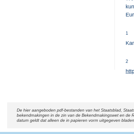
kun
Eur
1
Ka
2
E
htt
x
t
e
r
De hier aangeboden pdf-bestanden van het Staatsblad, Staat
Disclaimer
n
bekendmakingen in de zin van de Bekendmakingswet en de Rij
e
datum geldt dat alleen de in papieren vorm uitgegeven blade
l