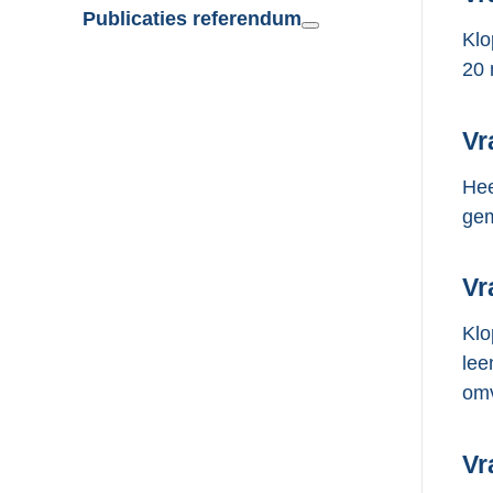
Publicaties referendum
Klo
20 
Vr
Hee
gem
Vr
Klo
lee
omv
Vr