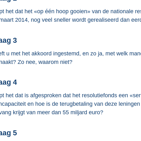
e
pt het dat het «op één hoop gooien» van de nationale r
:
maart 2014, nog veel sneller wordt gerealiseerd dan e
3
8
aag 3
K
b
ft u met het akkoord ingestemd, en zo ja, met welk ma
aakt? Zo nee, waarom niet?
aag 4
pt het dat is afgesproken dat het resolutiefonds een «ser
ncapaciteit en hoe is de terugbetaling van deze leningen
ang krijgt van meer dan 55 miljard euro?
aag 5