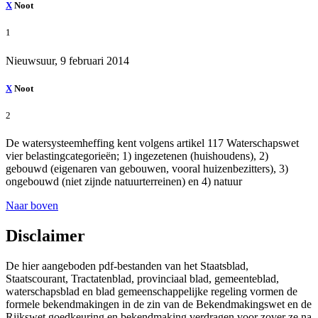
X
Noot
1
Nieuwsuur, 9 februari 2014
X
Noot
2
De watersysteemheffing kent volgens artikel 117 Waterschapswet
vier belastingcategorieën; 1) ingezetenen (huishoudens), 2)
gebouwd (eigenaren van gebouwen, vooral huizenbezitters), 3)
ongebouwd (niet zijnde natuurterreinen) en 4) natuur
Naar boven
Disclaimer
De hier aangeboden pdf-bestanden van het Staatsblad,
Staatscourant, Tractatenblad, provinciaal blad, gemeenteblad,
waterschapsblad en blad gemeenschappelijke regeling vormen de
formele bekendmakingen in de zin van de Bekendmakingswet en de
Rijkswet goedkeuring en bekendmaking verdragen voor zover ze na