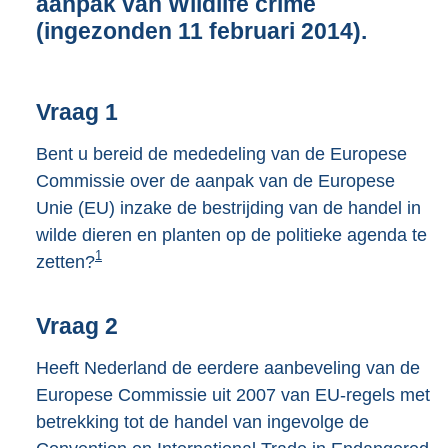
aanpak van Wildlife crime
o
(ingezonden 11 februari 2014).
t
t
e
:
Vraag 1
3
8
Bent u bereid de mededeling van de Europese
K
Commissie over de aanpak van de Europese
b
Unie (EU) inzake de bestrijding van de handel in
wilde dieren en planten op de politieke agenda te
1
zetten?
Vraag 2
Heeft Nederland de eerdere aanbeveling van de
Europese Commissie uit 2007 van EU-regels met
betrekking tot de handel van ingevolge de