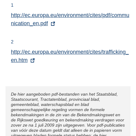
1
E
http://ec.europa.eu/environment/cites/pdf/commu
x
nication_en.pdf
t
e
2
r
E
http://ec.europa.eu/environment/cites/trafficking_
n
x
en.htm
e
t
l
e
i
r
n
n
Disclaimer
De hier aangeboden pdf-bestanden van het Staatsblad,
k
Staatscourant, Tractatenblad, provinciaal blad,
e
gemeenteblad, waterschapsblad en blad
:
l
gemeenschappelijke regeling vormen de formele
bekendmakingen in de zin van de Bekendmakingswet en
i
de Rijkswet goedkeuring en bekendmaking verdragen voor
n
zover ze na 1 juli 2009 zijn uitgegeven. Voor pdf-publicaties
van vóór deze datum geldt dat alleen de in papieren vorm
k
uitgegeven bladen formele status hebben; de hier