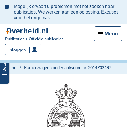
Ter
Mogelijk ervaart u problemen met het zoeken naar
informatie:
publicaties. We werken aan een oplossing. Excuses
voor het ongemak.
Menu
U
Publicaties
Officiële publicaties
bent
Inloggen
nu
hier:
Home
Kamervragen zonder antwoord nr. 2014Z02497