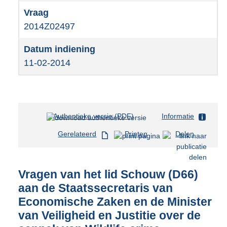
2014Z02497
11-02-2014
Authentieke versie (PDF)
b
Informatie
e
Gerelateerd
Printen
Delen
s
t
a
n
Vragen van het lid Schouw (D66)
d
aan de Staatssecretaris van
s
Economische Zaken en de Minister
g
r
van Veiligheid en Justitie over de
o