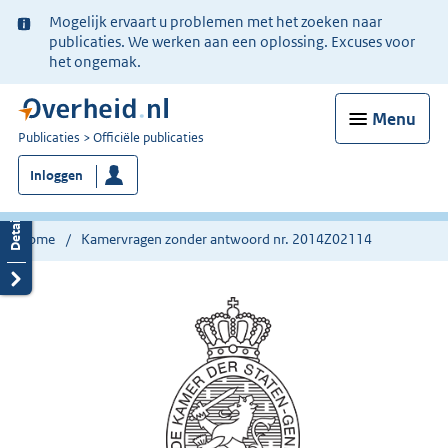
Ter
Mogelijk ervaart u problemen met het zoeken naar
informatie:
publicaties. We werken aan een oplossing. Excuses voor
het ongemak.
Menu
U
Publicaties
Officiële publicaties
bent
Inloggen
nu
hier:
Home
Kamervragen zonder antwoord nr. 2014Z02114