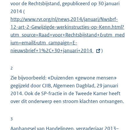
voor de Rechtsbijstand, gepubliceerd op 30 januari
2014 (
E
http://www.rvr.org/nl/news,2014/januari/Nwsbrf-
x
12-art-2-Gewijzigde-werkinstructies-op-Kenn.html?
t
utm_source=Raad+voor+Rechtsbijstand+&utm_med
e
ium=email&utm_campaign=E-
r
nieuwsbrief+1%2C+30+januari+2014
n
)
e
l
2
i
Zie bijvoorbeeld: «Duizenden «gewone mensen»
n
gegijzeld door CJIB, Algemeen Dagblad, 29 januari
k
2014. Ook de SP-fractie in de Tweede Kamer heeft
:
over dit onderwerp een stroom klachten ontvangen.
3
Aanhangsel van Handelingen, vergaderjaar 2013–