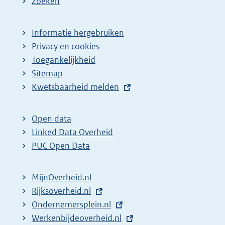
Zoeken
Informatie hergebruiken
Privacy en cookies
Toegankelijkheid
Sitemap
E
Kwetsbaarheid melden
x
t
Open data
e
Linked Data Overheid
r
PUC Open Data
n
e
MijnOverheid.nl
l
E
Rijksoverheid.nl
i
x
E
Ondernemersplein.nl
n
t
x
E
Werkenbijdeoverheid.nl
k