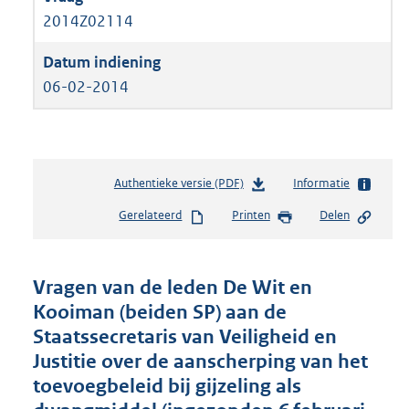
2014Z02114
06-02-2014
Authentieke versie (PDF)
b
Informatie
e
Gerelateerd
Printen
Delen
s
t
a
n
Vragen van de leden De Wit en
d
Kooiman (beiden SP) aan de
s
Staatssecretaris van Veiligheid en
g
r
Justitie over de aanscherping van het
o
toevoegbeleid bij gijzeling als
o