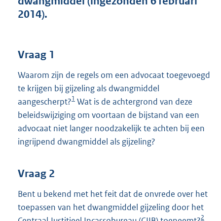
dwangmiddel (ingezonden 6 februari
t
2014).
t
e
:
3
Vraag 1
9
K
Waarom zijn de regels om een advocaat toegevoegd
b
te krijgen bij gijzeling als dwangmiddel
1
aangescherpt?
Wat is de achtergrond van deze
beleidswijziging om voortaan de bijstand van een
advocaat niet langer noodzakelijk te achten bij een
ingrijpend dwangmiddel als gijzeling?
Vraag 2
Bent u bekend met het feit dat de onvrede over het
toepassen van het dwangmiddel gijzeling door het
2
Centraal Justitieel Incassobureau (CJIB) toeneemt?