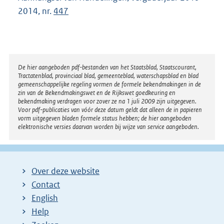
2014, nr.
447
Disclaimer
De hier aangeboden pdf-bestanden van het Staatsblad, Staatscourant,
Tractatenblad, provinciaal blad, gemeenteblad, waterschapsblad en blad
gemeenschappelijke regeling vormen de formele bekendmakingen in de
zin van de Bekendmakingswet en de Rijkswet goedkeuring en
bekendmaking verdragen voor zover ze na 1 juli 2009 zijn uitgegeven.
Voor pdf-publicaties van vóór deze datum geldt dat alleen de in papieren
vorm uitgegeven bladen formele status hebben; de hier aangeboden
elektronische versies daarvan worden bij wijze van service aangeboden.
Over deze website
Contact
English
Help