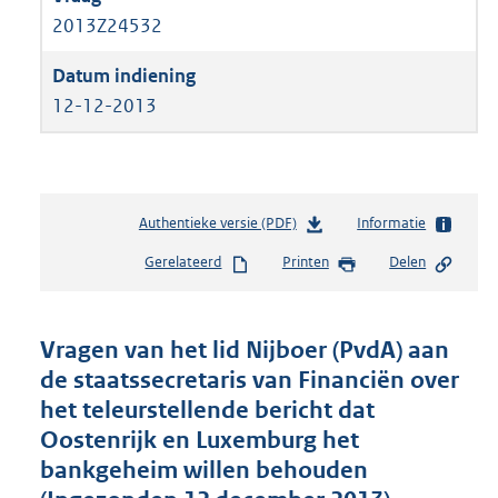
2013Z24532
12-12-2013
Authentieke versie (PDF)
b
Informatie
e
Gerelateerd
Printen
Delen
s
t
a
n
Vragen van het lid Nijboer (PvdA) aan
d
de staatssecretaris van Financiën over
s
het teleurstellende bericht dat
g
r
Oostenrijk en Luxemburg het
o
bankgeheim willen behouden
o