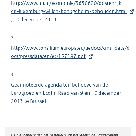
http://www.nu.nl/economie/3650620/oostenrijk-
x
en-luxemburg-willen-bankgeheim-behouden.html
t
, 10 december 2013
e
r
n
2
e
E
http://www.consilium.europa.eu/uedocs/cms_data/d
l
x
ocs/pressdata/en/ec/137197.pdf
i
t
n
e
3
k
r
Geannoteerde agenda ten behoeve van de
:
n
Eurogroep en Ecofin Raad van 9 en 10 december
e
2013 te Brussel
l
i
n
k
De hier aangeboden pdf-bestanden van het Staatsblad, Staatscourant,