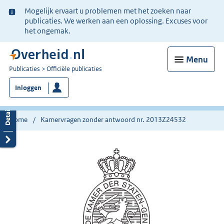
Ter
Mogelijk ervaart u problemen met het zoeken naar
informatie:
publicaties. We werken aan een oplossing. Excuses voor
het ongemak.
Menu
U
Publicaties
Officiële publicaties
bent
Inloggen
nu
hier:
Home
Kamervragen zonder antwoord nr. 2013Z24532