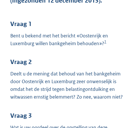
(Ingezonden 12 december 2013).
t
t
e
:
Vraag 1
3
9
Bent u bekend met het bericht «Oostenrijk en
K
1
Luxemburg willen bankgeheim behouden»?
b
Vraag 2
Deelt u de mening dat behoud van het bankgeheim
door Oostenrijk en Luxemburg zeer onwenselijk is
omdat het de strijd tegen belastingontduiking en
witwassen ernstig belemmert? Zo nee, waarom niet?
Vraag 3
Wat is uw oordeel over de opstelling van deze