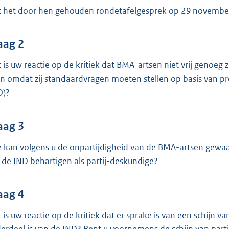
o
 het door hen gehouden rondetafelgesprek op 29 november
o
t
t
aag 2
e
 is uw reactie op de kritiek dat BMA-artsen niet vrij genoeg
:
en omdat zij standaardvragen moeten stellen op basis van pr
3
D)?
9
K
aag 3
b
 kan volgens u de onpartijdigheid van de BMA-artsen gewaa
 de IND behartigen als partij-deskundige?
aag 4
 is uw reactie op de kritiek dat er sprake is van een schijn 