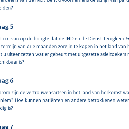
erdeel is van de IND? Bent u voornemens de schijn van parti
eiden?
aag 5
t u ervan op de hoogte dat de IND en de Dienst Terugkeer & V
 termijn van drie maanden zorg in te kopen in het land van h
t u uiteenzetten wat er gebeurt met uitgezette asielzoekers
chikbaar is?
aag 6
rom zijn de vertrouwensartsen in het land van herkomst w
niem? Hoe kunnen patiënten en andere betrokkenen weten of 
dig is?
aag 7