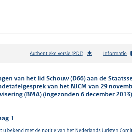
Authentieke versie (PDF)
b
Informatie
e
s
t
agen van het lid Schouw (D66) aan de Staatssec
a
ndetafelgesprek van het NJCM van 29 novemb
n
visering (BMA) (ingezonden 6 december 2013)
d
s
g
aag 1
r
t u bekend met de notitie van het Nederlands Juristen Com