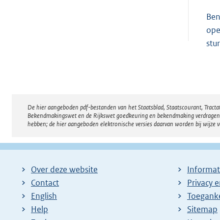
Ben
ope
stu
De hier aangeboden pdf-bestanden van het Staatsblad, Staatscourant, Tract
Disclaimer
Bekendmakingswet en de Rijkswet goedkeuring en bekendmaking verdragen voor
hebben; de hier aangeboden elektronische versies daarvan worden bij wijze 
Over deze website
Informat
Contact
Privacy 
English
Toeganke
Help
Sitemap