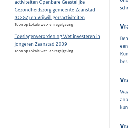
ond
activiteiten Openbare Geestelijke
sch
Gezondheidszorg gemeente Zaanstad
(OGGZ) en Vrijwilligersactiviteiten
Toon op Lokale wet- en regelgeving
Vr
Toeslagenverordening Wet investeren in
Ben
jongeren Zaanstad 2009
een
Toon op Lokale wet- en regelgeving
Kun
bes
Vr
Waa
ano
kun
Vr