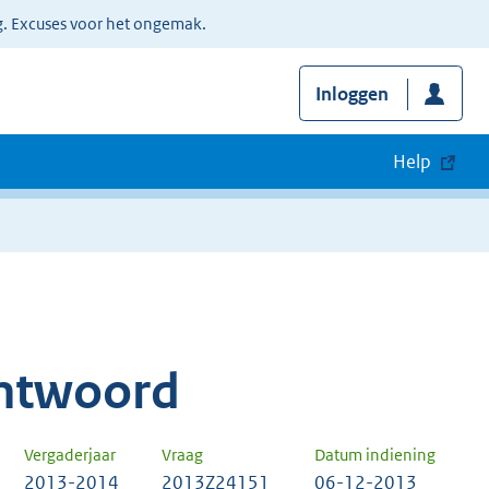
g. Excuses voor het ongemak.
Inloggen
Help
ntwoord
Vergaderjaar
Vraag
Datum indiening
2013-2014
2013Z24151
06-12-2013