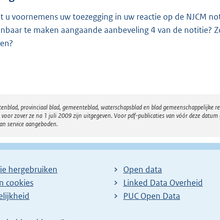
t u voornemens uw toezegging in uw reactie op de NJCM not
nbaar te maken aangaande aanbeveling 4 van de notitie? Zo
ren?
atenblad, provinciaal blad, gemeenteblad, waterschapsblad en blad gemeenschappelijke 
 zover ze na 1 juli 2009 zijn uitgegeven. Voor pdf-publicaties van vóór deze datum g
van service aangeboden.
ie hergebruiken
Open data
en cookies
Linked Data Overheid
lijkheid
PUC Open Data