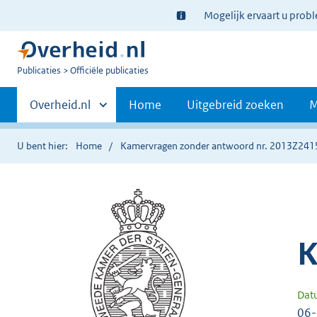
Ter
Mogelijk ervaart u prob
informatie:
U
Publicaties
Officiële publicaties
bent
Primaire
nu
Andere
Overheid.nl
Home
Uitgebreid zoeken
M
hier:
sites
navigatie
binnen
U bent hier:
Home
Kamervragen zonder antwoord nr. 2013Z241
K
Dat
06