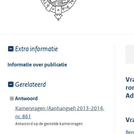
Toon
Extra informatie
meer
van:
Informatie over publicatie
Vr
Toon
Gerelateerd
ro
meer
Ad
van:
Antwoord
Kamervragen (Aanhangsel) 2013-2014,
nr. 861
Vr
Antwoord op de gestelde kamervragen
Ben