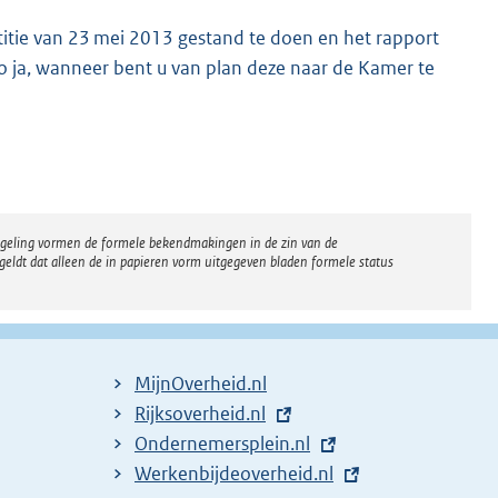
itie van 23 mei 2013 gestand te doen en het rapport
 ja, wanneer bent u van plan deze naar de Kamer te
regeling vormen de formele bekendmakingen in de zin van de
eldt dat alleen de in papieren vorm uitgegeven bladen formele status
MijnOverheid.nl
E
Rijksoverheid.nl
x
E
Ondernemersplein.nl
t
x
E
Werkenbijdeoverheid.nl