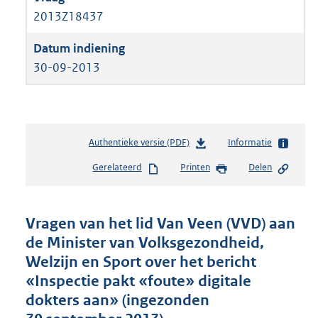
2013Z18437
30-09-2013
Authentieke versie (PDF)
b
Informatie
e
Gerelateerd
Printen
Delen
s
t
a
n
Vragen van het lid Van Veen (VVD) aan
d
de Minister van Volksgezondheid,
s
Welzijn en Sport over het bericht
g
r
«Inspectie pakt «foute» digitale
o
dokters aan» (ingezonden
o