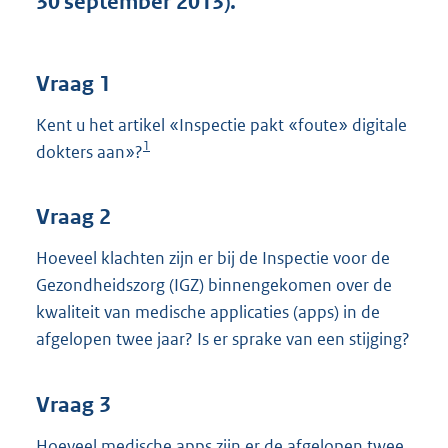
30 september 2013).
t
t
e
:
Vraag 1
3
6
Kent u het artikel «Inspectie pakt «foute» digitale
K
1
dokters aan»?
b
Vraag 2
Hoeveel klachten zijn er bij de Inspectie voor de
Gezondheidszorg (IGZ) binnengekomen over de
kwaliteit van medische applicaties (apps) in de
afgelopen twee jaar? Is er sprake van een stijging?
Vraag 3
Hoeveel medische apps zijn er de afgelopen twee