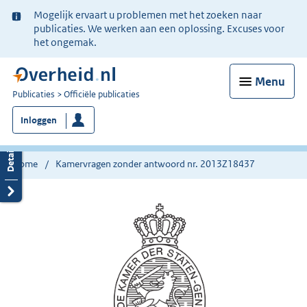
Ter
Mogelijk ervaart u problemen met het zoeken naar
informatie:
publicaties. We werken aan een oplossing. Excuses voor
het ongemak.
Menu
U
Publicaties
Officiële publicaties
bent
Inloggen
nu
hier:
Home
Kamervragen zonder antwoord nr. 2013Z18437