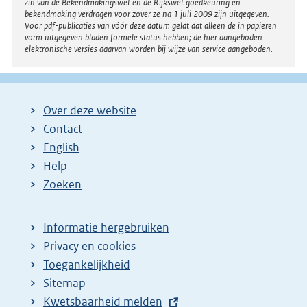
zin van de Bekendmakingswet en de Rijkswet goedkeuring en
bekendmaking verdragen voor zover ze na 1 juli 2009 zijn uitgegeven.
Voor pdf-publicaties van vóór deze datum geldt dat alleen de in papieren
vorm uitgegeven bladen formele status hebben; de hier aangeboden
elektronische versies daarvan worden bij wijze van service aangeboden.
Over deze website
Contact
English
Help
Zoeken
Informatie hergebruiken
Privacy en cookies
Toegankelijkheid
Sitemap
E
Kwetsbaarheid melden