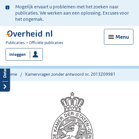
Ter
Mogelijk ervaart u problemen met het zoeken naar
informatie:
publicaties. We werken aan een oplossing. Excuses voor
het ongemak.
Menu
U
Publicaties
Officiële publicaties
bent
Inloggen
nu
hier:
Home
Kamervragen zonder antwoord nr. 2013Z09981