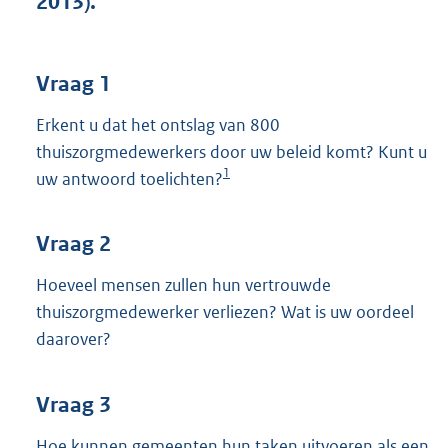
2013).
t
t
e
:
Vraag 1
4
1
Erkent u dat het ontslag van 800
K
thuiszorgmedewerkers door uw beleid komt? Kunt u
b
1
uw antwoord toelichten?
Vraag 2
Hoeveel mensen zullen hun vertrouwde
thuiszorgmedewerker verliezen? Wat is uw oordeel
daarover?
Vraag 3
Hoe kunnen gemeenten hun taken uitvoeren als een