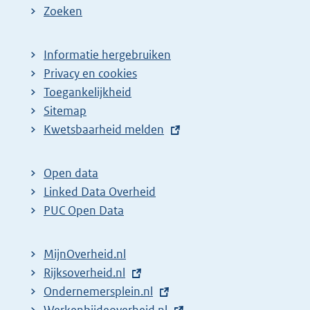
Zoeken
Informatie hergebruiken
Privacy en cookies
Toegankelijkheid
Sitemap
E
Kwetsbaarheid melden
x
t
Open data
e
Linked Data Overheid
r
PUC Open Data
n
e
MijnOverheid.nl
l
E
Rijksoverheid.nl
i
x
E
Ondernemersplein.nl
n