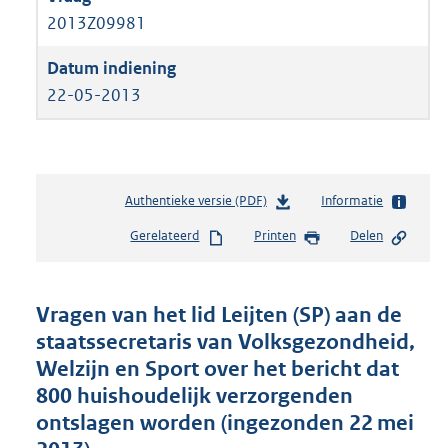
2013Z09981
22-05-2013
Authentieke versie (PDF)
b
Informatie
e
Gerelateerd
Printen
Delen
s
t
a
n
Vragen van het lid Leijten (SP) aan de
d
staatssecretaris van Volksgezondheid,
s
Welzijn en Sport over het bericht dat
g
r
800 huishoudelijk verzorgenden
o
ontslagen worden (ingezonden 22 mei
o