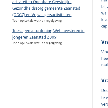
het
activiteiten Openbare Geestelijke
bli
Gezondheidszorg gemeente Zaanstad
wel
(OGGZ) en Vrijwilligersactiviteiten
lev
Toon op Lokale wet- en regelgeving
cap
Toeslagenverordening Wet investeren in
jongeren Zaanstad 2009
Vr
Toon op Lokale wet- en regelgeving
Vin
hee
nat
Vr
Dee
te 
ver