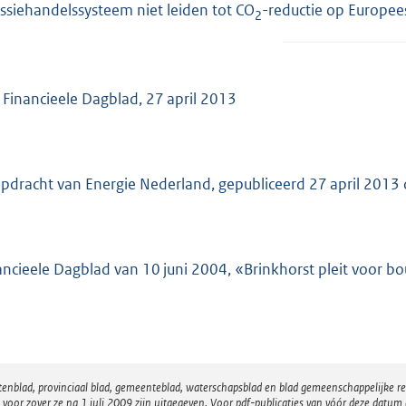
ssiehandelssysteem niet leiden tot CO
-reductie op Europee
2
 Financieele Dagblad, 27 april 2013
opdracht van Energie Nederland, gepubliceerd 27 april 2013
ancieele Dagblad van 10 juni 2004, «Brinkhorst pleit voor 
atenblad, provinciaal blad, gemeenteblad, waterschapsblad en blad gemeenschappelijke 
 zover ze na 1 juli 2009 zijn uitgegeven. Voor pdf-publicaties van vóór deze datum g