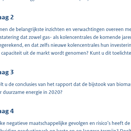
o
o
t
aag 2
t
en de belangrijkste inzichten en verwachtingen overeen m
e
statering dat zowel gas- als kolencentrales de komende jare
:
gerekend, en dat zelfs nieuwe kolencentrales hun investeri
4
 capaciteit uit de markt wordt genomen? Kunt u dit toelicht
1
K
aag 3
b
lt u de conclusies van het rapport dat de bijstook van bioma
r duurzame energie in 2020?
aag 4
ke negatieve maatschappelijke gevolgen en risico’s heeft de 