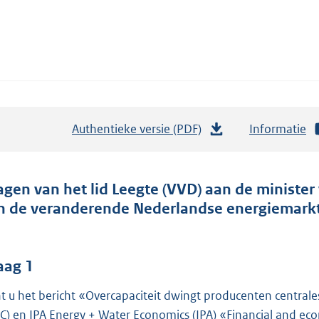
Authentieke versie (PDF)
b
Informatie
e
s
t
agen van het lid Leegte (VVD) aan de ministe
a
n de veranderende Nederlandse energiemarkt
n
d
s
aag 1
g
t u het bericht «Overcapaciteit dwingt producenten centrales
r
C) en IPA Energy + Water Economics (IPA) «Financial and ec