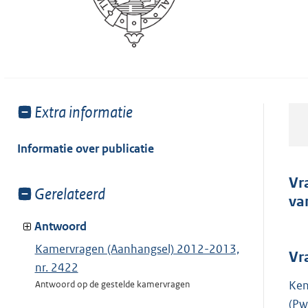
Toon
Extra informatie
meer
van:
Informatie over publicatie
Vr
Toon
Gerelateerd
va
meer
van:
Antwoord
Kamervragen (Aanhangsel) 2012-2013,
Vr
nr. 2422
Ken
Antwoord op de gestelde kamervragen
(Pw