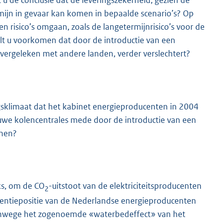
 u de conclusie dat de leveringszekerheid, gezien de
ermijn in gevaar kan komen in bepaalde scenario’s? Op
n risico’s omgaan, zoals de langetermijnrisico’s voor de
ilt u voorkomen dat door de introductie van een
 vergeleken met andere landen, verder verslechtert?
ngsklimaat dat het kabinet energieproducenten in 2004
uwe kolencentrales mede door de introductie van een
enen?
ks, om de CO
-uitstoot van de elektriciteitsproducenten
2
rrentiepositie van de Nederlandse energieproducenten
vanwege het zogenoemde «waterbedeffect» van het