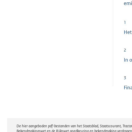
emi
1
Het
2
In 
3
Fin
De hier aangeboden pdf-bestanden van het Staatsblad, Staatscourant, Tract
Disclaimer
Bekendmakingswet en de Rijkswet goedkeuring en bekendmaking verdragen voor