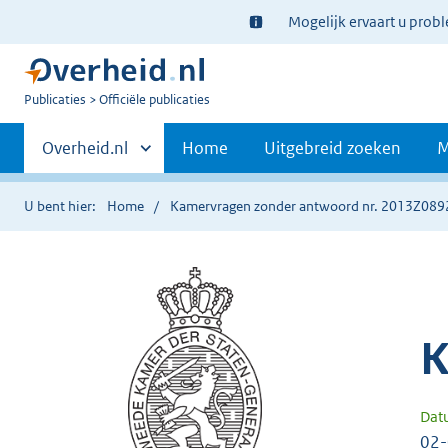
Ter
Mogelijk ervaart u prob
informatie:
U
Publicaties
Officiële publicaties
bent
Primaire
nu
Andere
Overheid.nl
Home
Uitgebreid zoeken
M
hier:
sites
navigatie
binnen
U bent hier:
Home
Kamervragen zonder antwoord nr. 2013Z089
K
Dat
02