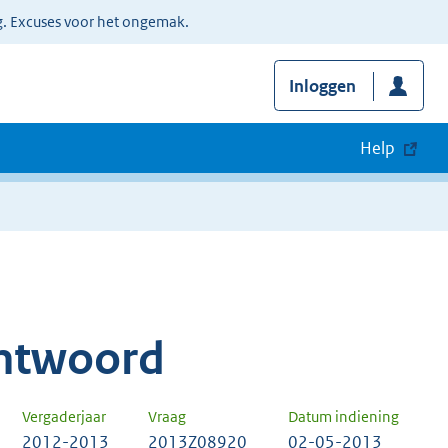
g. Excuses voor het ongemak.
Inloggen
Help
ntwoord
Vergaderjaar
Vraag
Datum indiening
2012-2013
2013Z08920
02-05-2013