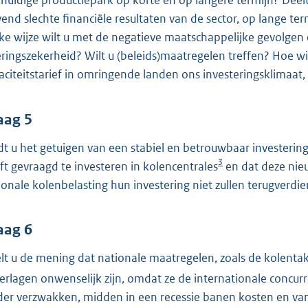
 huidige productiepark op korte en op langere termijn? Deelt
jvend slechte financiële resultaten van de sector, op lange t
ke wijze wilt u met de negatieve maatschappelijke gevolgen e
eringszekerheid? Wilt u (beleids)maatregelen treffen? Hoe w
aciteitstarief in omringende landen ons investeringsklimaat,
aag 5
dt u het getuigen van een stabiel en betrouwbaar investeri
3
ft gevraagd te investeren in kolencentrales
en dat deze nie
ionale kolenbelasting hun investering niet zullen terugverdi
aag 6
lt u de mening dat nationale maatregelen, zoals de kolenta
verlagen onwenselijk zijn, omdat ze de internationale concu
der verzwakken, midden in een recessie banen kosten en 