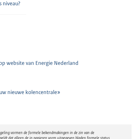
s niveau?
 op website van Energie Nederland
bouw nieuwe kolencentrale»
regeling vormen de formele bekendmakingen in de zin van de
eldt dat alleen de in papieren vorm uitgegeven bladen formele status