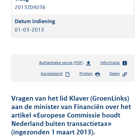
2013Z04036
01-03-2013
Authentieke versie (PDF)
b
Informatie
e
Gerelateerd
Printen
Delen
s
t
a
n
Vragen van het lid Klaver (GroenLinks)
d
aan de minister van Financiën over het
s
artikel «Europese Commissie houdt
g
r
Nederland buiten transactietax»
o
(ingezonden 1 maart 2013).
o