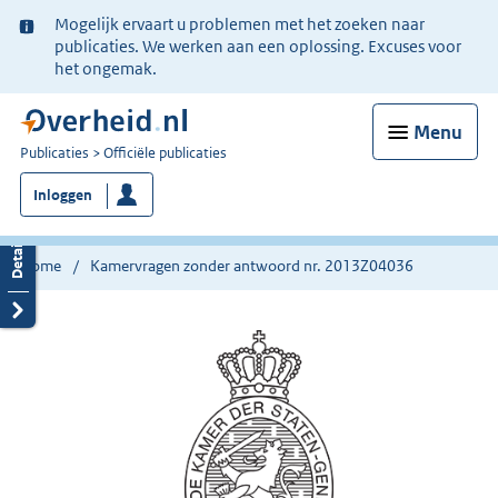
Ter
Mogelijk ervaart u problemen met het zoeken naar
informatie:
publicaties. We werken aan een oplossing. Excuses voor
het ongemak.
Menu
U
Publicaties
Officiële publicaties
bent
Inloggen
nu
hier:
Home
Kamervragen zonder antwoord nr. 2013Z04036