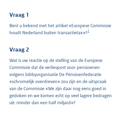
t
t
e
Vraag 1
:
3
Bent u bekend met het artikel «Europese Commissie
9
1
houdt Nederland buiten transactietax»?
K
b
Vraag 2
Wat is uw reactie op de stelling van de Europese
Commissie dat de verliespost voor pensioenen
volgens lobbyorganisatie De Pensioenfederatie
«schromelijk overdreven» zou zijn en de uitspraak
van de Commissie «We zijn daar nog eens goed in
gedoken en we komen echt op veel lagere bedragen
uit: minder dan een half miljard»?