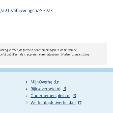
en/2013/afleveringen/24-02-
regeling vormen de formele bekendmakingen in de zin van de
eldt dat alleen de in papieren vorm uitgegeven bladen formele status
MijnOverheid.nl
E
Rijksoverheid.nl
x
E
Ondernemersplein.nl
t
x
E
Werkenbijdeoverheid.nl
e
t
x