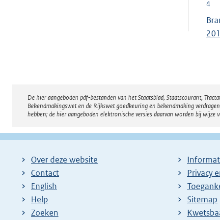
4
Bra
201
De hier aangeboden pdf-bestanden van het Staatsblad, Staatscourant, Tract
Disclaimer
Bekendmakingswet en de Rijkswet goedkeuring en bekendmaking verdragen voor
hebben; de hier aangeboden elektronische versies daarvan worden bij wijze 
Over deze website
Informat
Contact
Privacy 
English
Toeganke
Help
Sitemap
Zoeken
E
Kwetsba