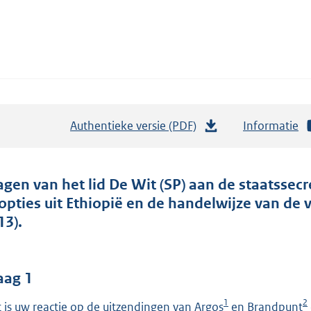
Authentieke versie (PDF)
b
Informatie
e
s
t
agen van het lid De Wit (SP) aan de staatssecre
a
opties uit Ethiopië en de handelwijze van de
n
13).
d
s
g
aag 1
r
1
2
 is uw reactie op de uitzendingen van Argos
en Brandpunt