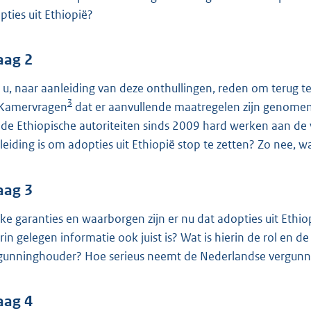
o
pties uit Ethiopië?
o
t
t
aag 2
e
t u, naar aanleiding van deze onthullingen, reden om terug
:
3
Kamervragen
dat er aanvullende maatregelen zijn genomen
4
 de Ethiopische autoriteiten sinds 2009 hard werken aan de
2
leiding is om adopties uit Ethiopië stop te zetten? Zo nee, 
K
b
aag 3
ke garanties en waarborgen zijn er nu dat adopties uit Ethiop
rin gelegen informatie ook juist is? Wat is hierin de rol en
gunninghouder? Hoe serieus neemt de Nederlandse vergunn
aag 4