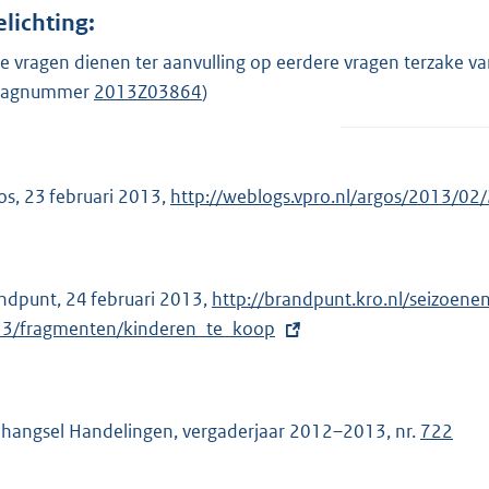
elichting:
e vragen dienen ter aanvulling op eerdere vragen terzake va
raagnummer
2013Z03864
)
os, 23 februari 2013,
E
http://weblogs.vpro.nl/argos/2013/02
x
t
e
ndpunt, 24 februari 2013,
E
http://brandpunt.kro.nl/seizoen
r
3/fragmenten/kinderen_te_koop
x
n
t
e
e
l
r
hangsel Handelingen, vergaderjaar 2012–2013, nr.
722
i
n
n
e