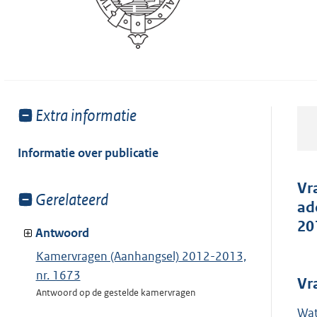
Toon
Extra informatie
meer
van:
Informatie over publicatie
Vr
Toon
Gerelateerd
ad
meer
20
van:
Antwoord
Kamervragen (Aanhangsel) 2012-2013,
nr. 1673
Vr
Antwoord op de gestelde kamervragen
Wat