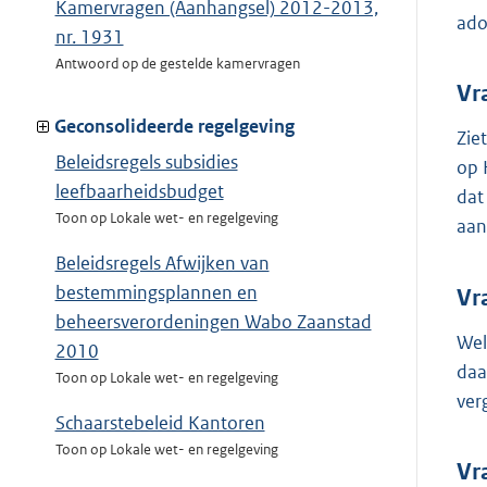
Kamervragen (Aanhangsel) 2012-2013,
ado
nr. 1931
Antwoord op de gestelde kamervragen
Vr
Geconsolideerde regelgeving
Zie
Beleidsregels subsidies
op 
leefbaarheidsbudget
dat
Toon op Lokale wet- en regelgeving
aan
Beleidsregels Afwijken van
bestemmingsplannen en
Vr
beheersverordeningen Wabo Zaanstad
Wel
2010
daa
Toon op Lokale wet- en regelgeving
ver
Schaarstebeleid Kantoren
Toon op Lokale wet- en regelgeving
Vr