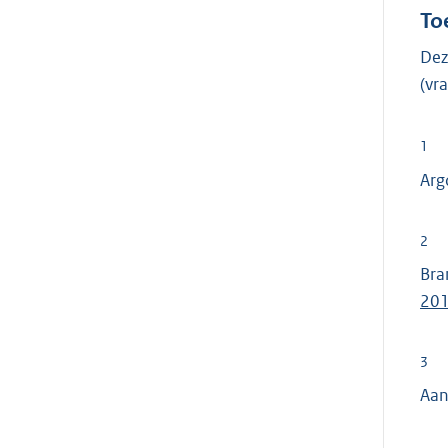
To
Dez
(v
1
Arg
2
Bra
201
3
Aan