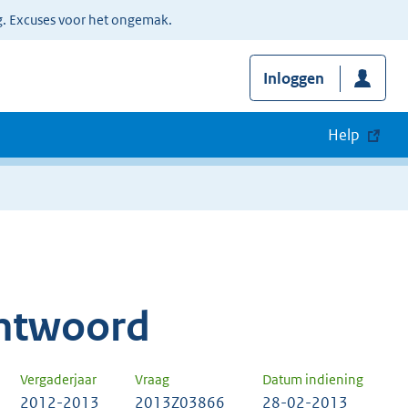
g. Excuses voor het ongemak.
Inloggen
Help
ntwoord
Vergaderjaar
Vraag
Datum indiening
2012-2013
2013Z03866
28-02-2013