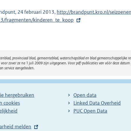
k
l
:
ndpunt, 24 februari 2013,
E
http://brandpunt.kro.nl/seizoen
i
3/fragmenten/kinderen_te_koop
x
n
t
k
e
:
r
n
atenblad, provinciaal blad, gemeenteblad, waterschapsblad en blad gemeenschappelijke 
e
 zover ze na 1 juli 2009 zijn uitgegeven. Voor pdf-publicaties van vóór deze datum g
l
van service aangeboden.
i
n
k
ie hergebruiken
Open data
:
en cookies
Linked Data Overheid
lijkheid
PUC Open Data
arheid melden