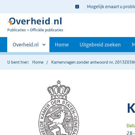
Ter
Mogelijk ervaart u prob
informatie:
U
Publicaties
Officiële publicaties
bent
Primaire
nu
Andere
Overheid.nl
Home
Uitgebreid zoeken
M
hier:
sites
navigatie
binnen
U bent hier:
Home
Kamervragen zonder antwoord nr. 2013Z038
K
Dat
28