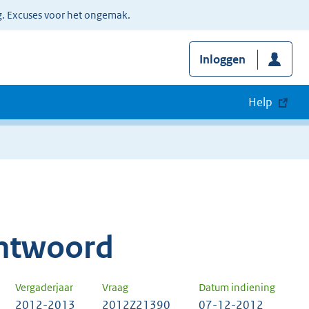
g. Excuses voor het ongemak.
Inloggen
Help
ntwoord
Vergaderjaar
Vraag
Datum indiening
2012-2013
2012Z21390
07-12-2012