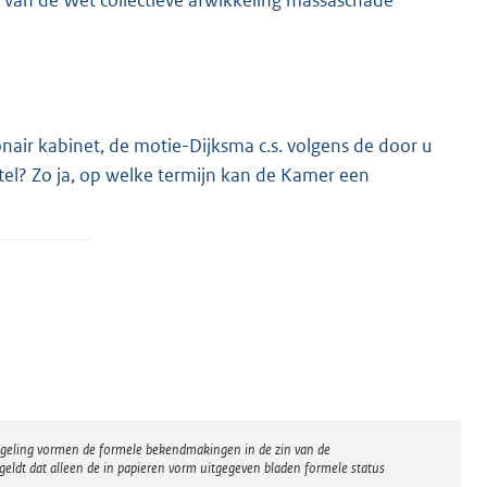
ng van de Wet collectieve afwikkeling massaschade
air kabinet, de motie-Dijksma c.s. volgens de door u
stel? Zo ja, op welke termijn kan de Kamer een
regeling vormen de formele bekendmakingen in de zin van de
eldt dat alleen de in papieren vorm uitgegeven bladen formele status