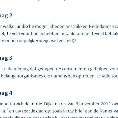
o
o
t
aag 2
t
r welke juridische mogelijkheden beschikken Nederlandse 
e
tel, te veel voor hun tv hebben betaald om het teveel betaa
:
te onherroepelijk zou zijn vastgesteld)?
3
9
aag 3
K
b
lt u de mening dat gedupeerde consumenten geholpen zouden z
 belangenorganisaties die namens hen optreden, schade zo
aag 4
innert u zich de motie-Dijksma c.s. van 3 november 2011 ove
1
, nr,
en uw reactie daarop, zoals in uw brief aan de Kamer v