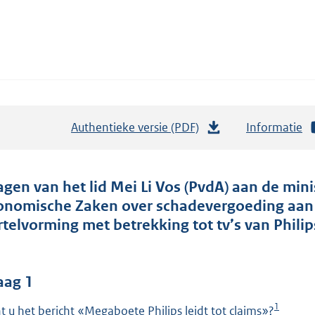
Authentieke versie (PDF)
b
Informatie
e
s
t
agen van het lid Mei Li Vos (PvdA) aan de minis
a
onomische Zaken over schadevergoeding aan 
n
rtelvorming met betrekking tot tv’s van Phili
d
s
g
aag 1
r
1
t u het bericht «Megaboete Philips leidt tot claims»?