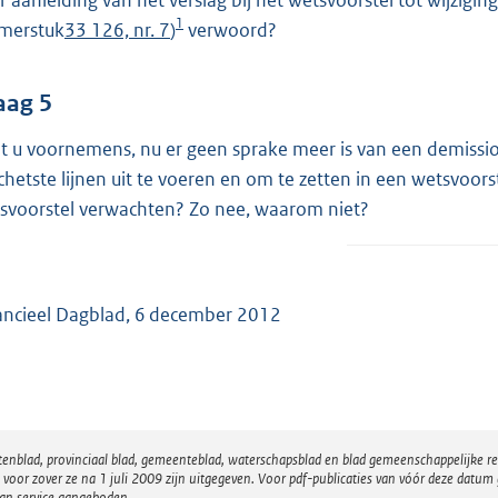
r aanleiding van het verslag bij het wetsvoorstel tot wijzigi
1
merstuk
33 126, nr. 7
)
verwoord?
aag 5
t u voornemens, nu er geen sprake meer is van een demission
chetste lijnen uit te voeren en om te zetten in een wetsvoor
svoorstel verwachten? Zo nee, waarom niet?
ancieel Dagblad, 6 december 2012
atenblad, provinciaal blad, gemeenteblad, waterschapsblad en blad gemeenschappelijke 
 zover ze na 1 juli 2009 zijn uitgegeven. Voor pdf-publicaties van vóór deze datum g
van service aangeboden.