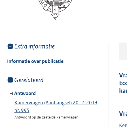
Toon
Extra informatie
meer
van:
Informatie over publicatie
Vr
Toon
Gerelateerd
Ec
meer
ka
van:
Antwoord
Kamervragen (Aanhangsel) 2012-2013,
nr. 995
Vr
Antwoord op de gestelde kamervragen
Ken