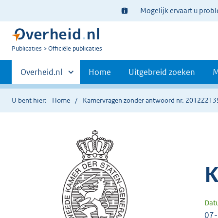
Ter
Mogelijk ervaart u prob
informatie:
U
Publicaties
Officiële publicaties
bent
Primaire
nu
Andere
Overheid.nl
Home
Uitgebreid zoeken
M
hier:
sites
navigatie
binnen
U bent hier:
Home
Kamervragen zonder antwoord nr. 2012Z213
K
Dat
07