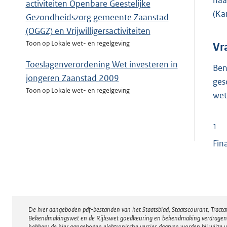
naa
activiteiten Openbare Geestelijke
(Ka
Gezondheidszorg gemeente Zaanstad
(OGGZ) en Vrijwilligersactiviteiten
Toon op Lokale wet- en regelgeving
Vr
Toeslagenverordening Wet investeren in
Ben
jongeren Zaanstad 2009
ges
Toon op Lokale wet- en regelgeving
wet
1
Fin
De hier aangeboden pdf-bestanden van het Staatsblad, Staatscourant, Tract
Disclaimer
Bekendmakingswet en de Rijkswet goedkeuring en bekendmaking verdragen voor
hebben; de hier aangeboden elektronische versies daarvan worden bij wijze 