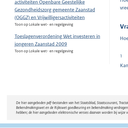
Hoe
activiteiten Openbare Geestelijke
vre
Gezondheidszorg gemeente Zaanstad
(OGGZ) en Vrijwilligersactiviteiten
Toon op Lokale wet- en regelgeving
Vr
Toeslagenverordening Wet investeren in
Hoe
jongeren Zaanstad 2009
Toon op Lokale wet- en regelgeving
1
Ka
De hier aangeboden pdf-bestanden van het Staatsblad, Staatscourant, Tract
Disclaimer
Bekendmakingswet en de Rijkswet goedkeuring en bekendmaking verdragen voor
hebben; de hier aangeboden elektronische versies daarvan worden bij wijze 