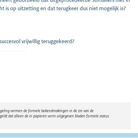
heeft geoordeeld dat uitgeprocedeerde Somaliërs niet in
s op uitzetting en dat terugkeer dus niet mogelijk is?
uccesvol vrijwillig teruggekeerd?
regeling vormen de formele bekendmakingen in de zin van de
eldt dat alleen de in papieren vorm uitgegeven bladen formele status