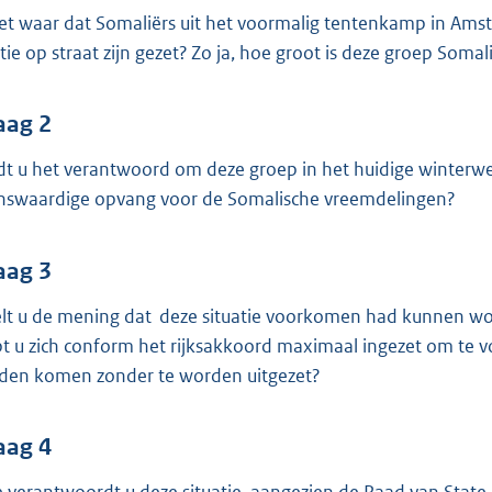
o
het waar dat Somaliërs uit het voormalig tentenkamp in Ams
o
itie op straat zijn gezet? Zo ja, hoe groot is deze groep Somal
t
t
e
aag 2
:
dt u het verantwoord om deze groep in het huidige winterwee
3
swaardige opvang voor de Somalische vreemdelingen?
9
K
aag 3
b
lt u de mening dat deze situatie voorkomen had kunnen wor
t u zich conform het rijksakkoord maximaal ingezet om te v
den komen zonder te worden uitgezet?
aag 4