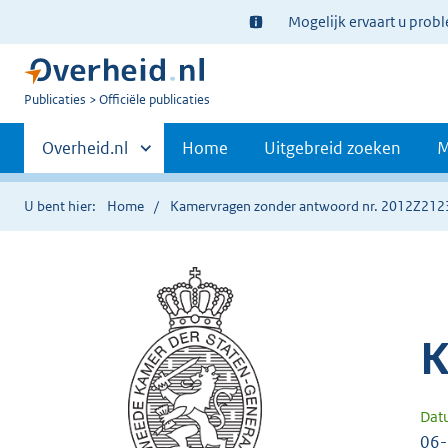
Ter
Mogelijk ervaart u prob
informatie:
U
Publicaties
Officiële publicaties
bent
Primaire
nu
Andere
Overheid.nl
Home
Uitgebreid zoeken
M
hier:
sites
navigatie
binnen
U bent hier:
Home
Kamervragen zonder antwoord nr. 2012Z212
K
Dat
06