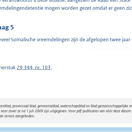
 verantwoordt u deze situatie, aangezien de Raad van State 
emdelingendetentie mogen worden gezet omdat er geen zicht i
aag 5
veel Somalische vreemdelingen zijn de afgelopen twee jaar s
merstuk
29 344, nr. 103
.
atenblad, provinciaal blad, gemeenteblad, waterschapsblad en blad gemeenschappelijke 
 zover ze na 1 juli 2009 zijn uitgegeven. Voor pdf-publicaties van vóór deze datum g
van service aangeboden.