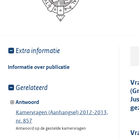
Toon
Extra informatie
meer
van:
Informatie over publicatie
Vr
Toon
Gerelateerd
(G
meer
Ju
van:
Antwoord
ge
Kamervragen (Aanhangsel) 2012-2013,
nr. 857
Antwoord op de gestelde kamervragen
Vr