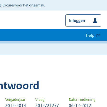
g. Excuses voor het ongemak.
Inloggen
Help
ntwoord
Vergaderjaar
Vraag
Datum indiening
2012-2013
2012Z21237
06-12-2012