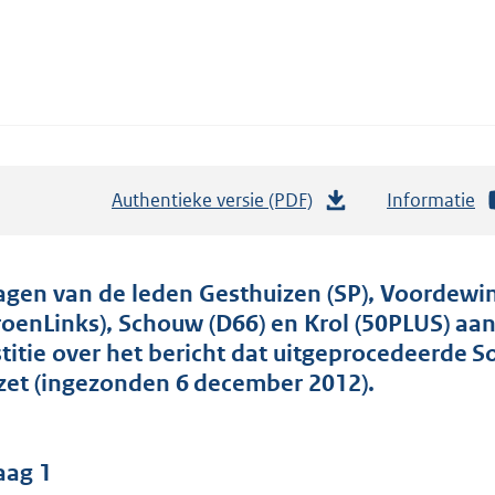
Authentieke versie (PDF)
b
Informatie
e
s
t
agen van de leden Gesthuizen (SP), Voordewin
a
roenLinks), Schouw (D66) en Krol (50PLUS) aan
n
stitie over het bericht dat uitgeprocedeerde S
d
zet (ingezonden 6 december 2012).
s
g
r
aag 1