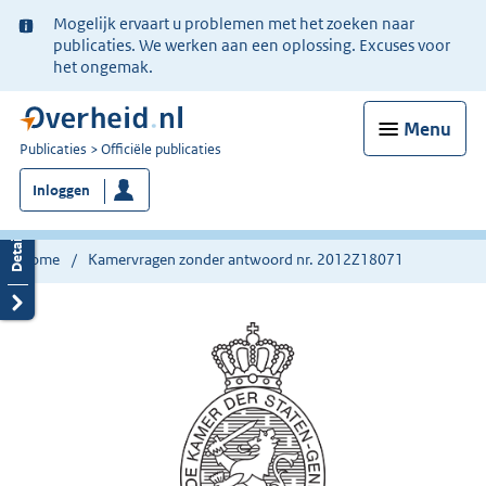
Ter
Mogelijk ervaart u problemen met het zoeken naar
informatie:
publicaties. We werken aan een oplossing. Excuses voor
het ongemak.
Menu
U
Publicaties
Officiële publicaties
bent
Inloggen
nu
hier:
Home
Kamervragen zonder antwoord nr. 2012Z18071