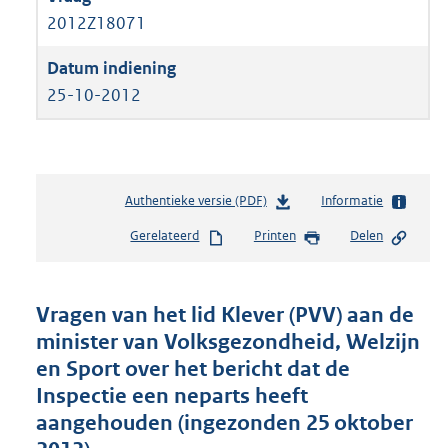
2012Z18071
25-10-2012
Authentieke versie (PDF)
b
Informatie
e
Gerelateerd
Printen
Delen
s
t
a
n
Vragen van het lid Klever (PVV) aan de
d
minister van Volksgezondheid, Welzijn
s
en Sport over het bericht dat de
g
r
Inspectie een neparts heeft
o
aangehouden (ingezonden 25 oktober
o