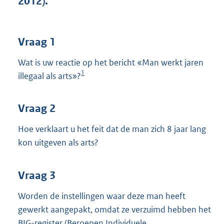
2012).
t
t
e
:
Vraag 1
3
8
Wat is uw reactie op het bericht «Man werkt jaren
K
1
illegaal als arts»?
b
Vraag 2
Hoe verklaart u het feit dat de man zich 8 jaar lang
kon uitgeven als arts?
Vraag 3
Worden de instellingen waar deze man heeft
gewerkt aangepakt, omdat ze verzuimd hebben het
BIG-register (Beroepen Individuele