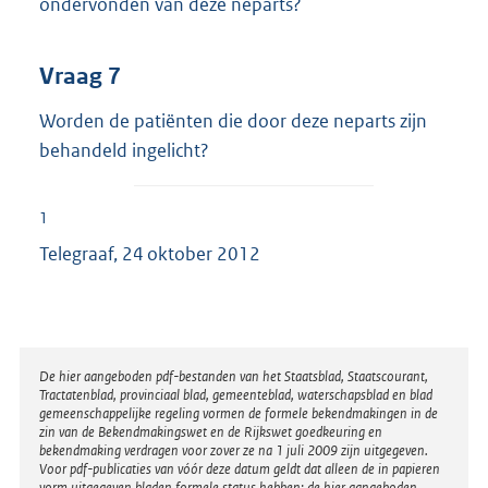
ondervonden van deze neparts?
Vraag 7
Worden de patiënten die door deze neparts zijn
behandeld ingelicht?
1
Telegraaf, 24 oktober 2012
Disclaimer
De hier aangeboden pdf-bestanden van het Staatsblad, Staatscourant,
Tractatenblad, provinciaal blad, gemeenteblad, waterschapsblad en blad
gemeenschappelijke regeling vormen de formele bekendmakingen in de
zin van de Bekendmakingswet en de Rijkswet goedkeuring en
bekendmaking verdragen voor zover ze na 1 juli 2009 zijn uitgegeven.
Voor pdf-publicaties van vóór deze datum geldt dat alleen de in papieren
vorm uitgegeven bladen formele status hebben; de hier aangeboden