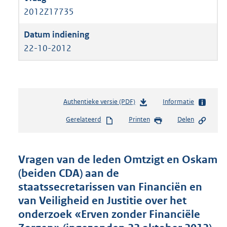
2012Z17735
22-10-2012
Authentieke versie (PDF)
b
Informatie
e
Gerelateerd
Printen
Delen
s
t
a
n
Vragen van de leden Omtzigt en Oskam
d
(beiden CDA) aan de
s
staatssecretarissen van Financiën en
g
r
van Veiligheid en Justitie over het
o
onderzoek «Erven zonder Financiële
o