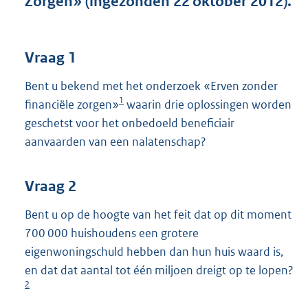
Zorgen» (ingezonden 22 oktober 2012).
t
t
e
:
Vraag 1
3
9
Bent u bekend met het onderzoek «Erven zonder
K
1
financiële zorgen»
waarin drie oplossingen worden
b
geschetst voor het onbedoeld beneficiair
aanvaarden van een nalatenschap?
Vraag 2
Bent u op de hoogte van het feit dat op dit moment
700 000 huishoudens een grotere
eigenwoningschuld hebben dan hun huis waard is,
en dat dat aantal tot één miljoen dreigt op te lopen?
2