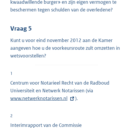
kwaadwillende burger» en zijn eigen vermogen te
beschermen tegen schulden van de overledene?
Vraag 5
Kunt u voor eind november 2012 aan de Kamer
aangeven hoe u de voorkeursroute zult omzetten in
wetsvoorstellen?
1
Centrum voor Notarieel Recht van de Radboud
Universiteit en Netwerk Notarissen (via
E
www.netwerknotarissen.nl
).
x
t
e
2
r
Interimrapport van de Commissie