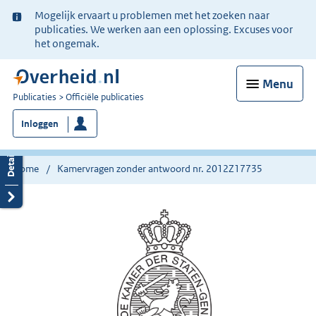
Ter
Mogelijk ervaart u problemen met het zoeken naar
informatie:
publicaties. We werken aan een oplossing. Excuses voor
het ongemak.
Menu
U
Publicaties
Officiële publicaties
bent
Inloggen
nu
hier:
Home
Kamervragen zonder antwoord nr. 2012Z17735