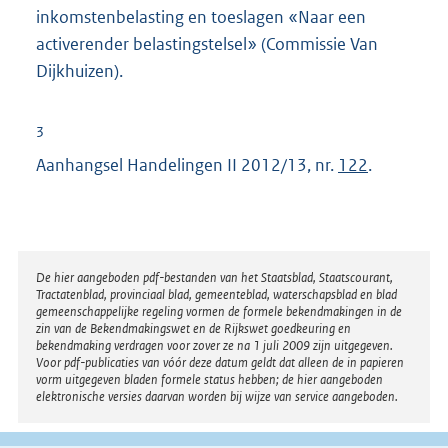
n
inkomstenbelasting en toeslagen «Naar een
e
activerender belastingstelsel» (Commissie Van
l
Dijkhuizen).
i
n
3
k
Aanhangsel Handelingen II 2012/13, nr.
122
.
:
Disclaimer
De hier aangeboden pdf-bestanden van het Staatsblad, Staatscourant,
Tractatenblad, provinciaal blad, gemeenteblad, waterschapsblad en blad
gemeenschappelijke regeling vormen de formele bekendmakingen in de
zin van de Bekendmakingswet en de Rijkswet goedkeuring en
bekendmaking verdragen voor zover ze na 1 juli 2009 zijn uitgegeven.
Voor pdf-publicaties van vóór deze datum geldt dat alleen de in papieren
vorm uitgegeven bladen formele status hebben; de hier aangeboden
elektronische versies daarvan worden bij wijze van service aangeboden.