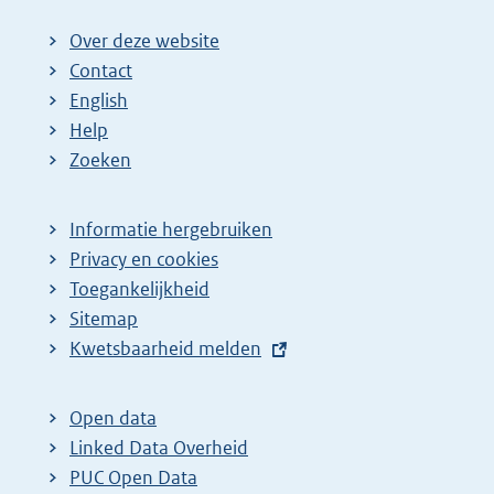
Over deze website
Contact
English
Help
Zoeken
Informatie hergebruiken
Privacy en cookies
Toegankelijkheid
Sitemap
E
Kwetsbaarheid melden
x
t
Open data
e
Linked Data Overheid
r
PUC Open Data