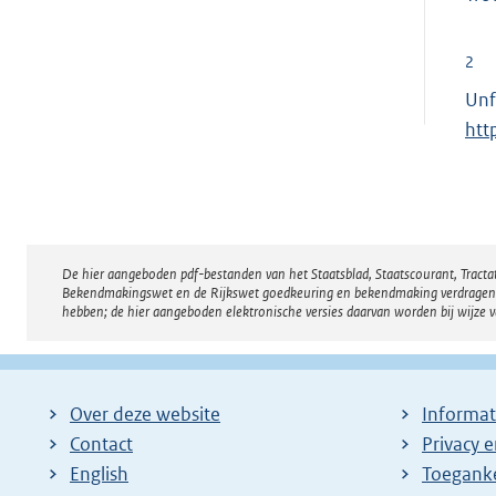
2
Unf
htt
De hier aangeboden pdf-bestanden van het Staatsblad, Staatscourant, Tract
Disclaimer
Bekendmakingswet en de Rijkswet goedkeuring en bekendmaking verdragen voor
hebben; de hier aangeboden elektronische versies daarvan worden bij wijze 
Over deze website
Informat
Contact
Privacy 
English
Toeganke