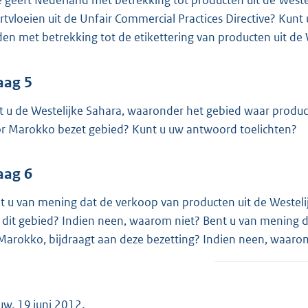
 geeft Nederland met betrekking tot producten uit de Westeli
rtvloeien uit de Unfair Commercial Practices Directive? Kunt
den met betrekking tot de etikettering van producten uit de 
aag 5
t u de Westelijke Sahara, waaronder het gebied waar prod
r Marokko bezet gebied? Kunt u uw antwoord toelichten?
aag 6
t u van mening dat de verkoop van producten uit de Westelij
 dit gebied? Indien neen, waarom niet? Bent u van mening dat
Marokko, bijdraagt aan deze bezetting? Indien neen, waaro
uw, 19 juni 2012.