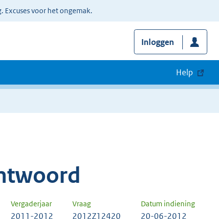
g. Excuses voor het ongemak.
Inloggen
Help
ntwoord
Vergaderjaar
Vraag
Datum indiening
2011-2012
2012Z12420
20-06-2012