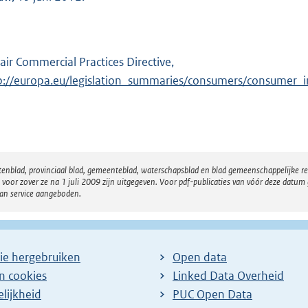
air Commercial Practices Directive,
E
p://europa.eu/legislation_summaries/consumers/consumer
x
t
e
r
n
atenblad, provinciaal blad, gemeenteblad, waterschapsblad en blad gemeenschappelijke 
e
 zover ze na 1 juli 2009 zijn uitgegeven. Voor pdf-publicaties van vóór deze datum g
l
van service aangeboden.
i
n
k
ie hergebruiken
Open data
:
en cookies
Linked Data Overheid
lijkheid
PUC Open Data