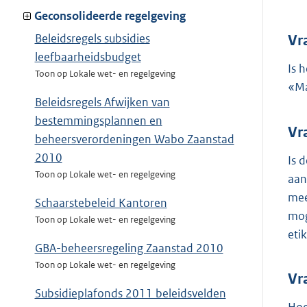
Geconsolideerde regelgeving
Beleidsregels subsidies
Vr
leefbaarheidsbudget
Is 
Toon op Lokale wet- en regelgeving
«M
Beleidsregels Afwijken van
bestemmingsplannen en
Vr
beheersverordeningen Wabo Zaanstad
2010
Is 
Toon op Lokale wet- en regelgeving
aan
mee
Schaarstebeleid Kantoren
mog
Toon op Lokale wet- en regelgeving
eti
GBA-beheersregeling Zaanstad 2010
Toon op Lokale wet- en regelgeving
Vr
Subsidieplafonds 2011 beleidsvelden