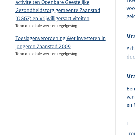
Hoe
activiteiten Openbare Geestelijke
voo
Gezondheidszorg gemeente Zaanstad
gel
(OGGZ) en Vrijwilligersactiviteiten
Toon op Lokale wet- en regelgeving
Vr
Toeslagenverordening Wet investeren in
jongeren Zaanstad 2009
Ach
Toon op Lokale wet- en regelgeving
doo
Vr
Ben
van
en 
1
Tro