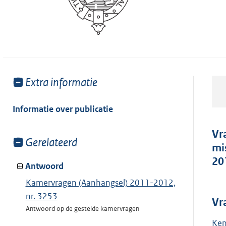
Toon
Extra informatie
meer
van:
Informatie over publicatie
Vr
Toon
Gerelateerd
mi
meer
20
van:
Antwoord
Kamervragen (Aanhangsel) 2011-2012,
nr. 3253
Vr
Antwoord op de gestelde kamervragen
Ken