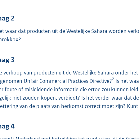
o
o
t
aag 2
t
het waar dat producten uit de Westelijke Sahara worden ver
e
arokko»?
:
4
aag 3
0
K
de verkoop van producten uit de Westelijke Sahara onder het
b
2
genomen Unfair Commercial Practices Directive?
Is het waa
r foute of misleidende informatie die ertoe zou kunnen lei
elijk niet zouden kopen, verbiedt? Is het verder waar dat de 
kettering van de plaats van herkomst correct moet zijn? Kun
aag 4