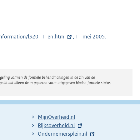
_information/l32011_en.htm
, 11 mei 2005.
regeling vormen de formele bekendmakingen in de zin van de
eldt dat alleen de in papieren vorm uitgegeven bladen formele status
MijnOverheid.nl
E
Rijksoverheid.nl
x
E
Ondernemersplein.nl