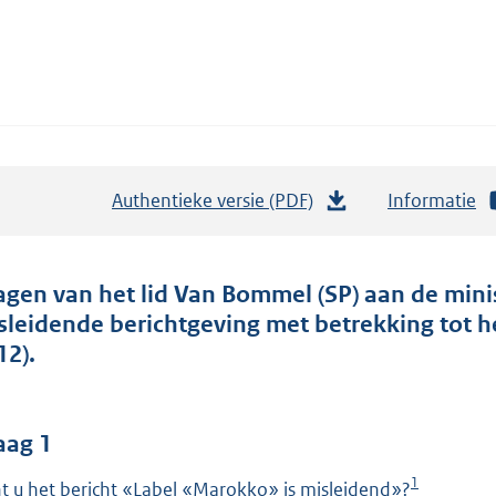
Authentieke versie (PDF)
b
Informatie
e
s
t
agen van het lid Van Bommel (SP) aan de mini
a
sleidende berichtgeving met betrekking tot h
n
12).
d
s
g
aag 1
r
1
t u het bericht «Label «Marokko» is misleidend»?