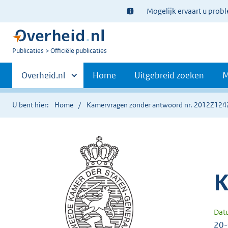
Ter
Mogelijk ervaart u prob
informatie:
U
Publicaties
Officiële publicaties
bent
Primaire
nu
Andere
Overheid.nl
Home
Uitgebreid zoeken
M
hier:
sites
navigatie
binnen
U bent hier:
Home
Kamervragen zonder antwoord nr. 2012Z124
K
Dat
20