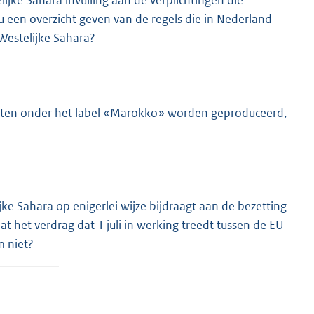
jke Sahara invulling aan de verplichtingen die
 u een overzicht geven van de regels die in Nederland
Westelijke Sahara?
ucten onder het label «Marokko» worden geproduceerd,
ke Sahara op enigerlei wijze bijdraagt aan de bezetting
 het verdrag dat 1 juli in werking treedt tussen de EU
m niet?