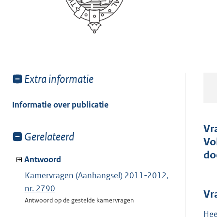
Toon
Extra informatie
meer
van:
Informatie over publicatie
Vr
Toon
Gerelateerd
Vo
meer
do
van:
Antwoord
Kamervragen (Aanhangsel) 2011-2012,
nr. 2790
Vr
Antwoord op de gestelde kamervragen
Hee