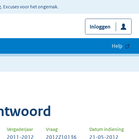
g. Excuses voor het ongemak.
Inloggen
Help
ntwoord
Vergaderjaar
Vraag
Datum indiening
2011-2012
2012Z10136
21-05-2012