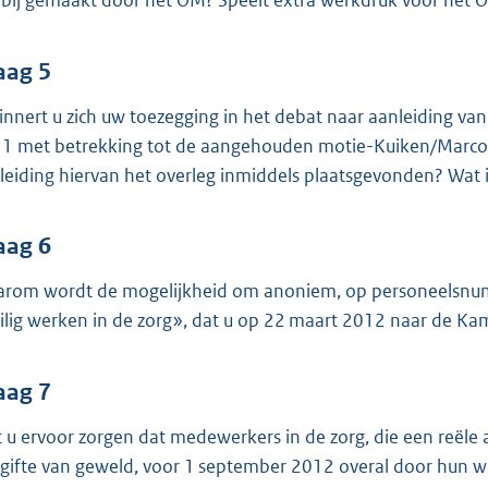
rbij gemaakt door het OM? Speelt extra werkdruk voor het OM
aag 5
innert u zich uw toezegging in het debat naar aanleiding va
1 met betrekking tot de aangehouden motie-Kuiken/Marc
leiding hiervan het overleg inmiddels plaatsgevonden? Wat 
aag 6
rom wordt de mogelijkheid om anoniem, op personeelsnumm
ilig werken in de zorg», dat u op 22 maart 2012 naar de Ka
aag 7
t u ervoor zorgen dat medewerkers in de zorg, die een reël
gifte van geweld, voor 1 september 2012 overal door hun w