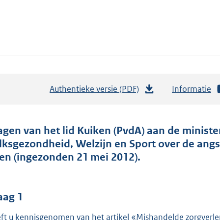
Authentieke versie (PDF)
b
Informatie
e
s
t
agen van het lid Kuiken (PvdA) aan de minister
a
lksgezondheid, Welzijn en Sport over de angs
n
en (ingezonden 21 mei 2012).
d
s
g
aag 1
r
ft u kennisgenomen van het artikel «Mishandelde zorgverle