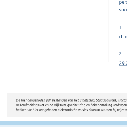
per
voo
1
rtl.n
2
29 
De hier aangeboden pdf-bestanden van het Staatsblad, Staatscourant, Tract
Disclaimer
Bekendmakingswet en de Rijkswet goedkeuring en bekendmaking verdragen voor
hebben; de hier aangeboden elektronische versies daarvan worden bij wijze 