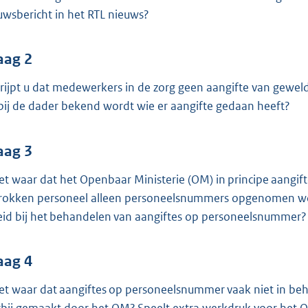
o
uwsbericht in het RTL nieuws?
o
t
t
aag 2
e
rijpt u dat medewerkers in de zorg geen aangifte van geweld
:
 bij de dader bekend wordt wie er aangifte gedaan heeft?
4
1
aag 3
K
b
het waar dat het Openbaar Ministerie (OM) in principe aangi
rokken personeel alleen personeelsnummers opgenomen wor
eid bij het behandelen van aangiftes op personeelsnummer?
aag 4
het waar dat aangiftes op personeelsnummer vaak niet in 