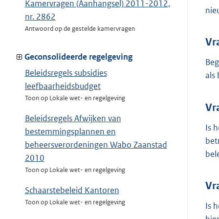
Kamervragen (Aanhangsel) 2011-2012,
nie
nr. 2862
Antwoord op de gestelde kamervragen
Vr
Geconsolideerde regelgeving
Beg
Beleidsregels subsidies
als
leefbaarheidsbudget
Toon op Lokale wet- en regelgeving
Vr
Beleidsregels Afwijken van
Is 
bestemmingsplannen en
bet
beheersverordeningen Wabo Zaanstad
bel
2010
Toon op Lokale wet- en regelgeving
Vr
Schaarstebeleid Kantoren
Toon op Lokale wet- en regelgeving
Is 