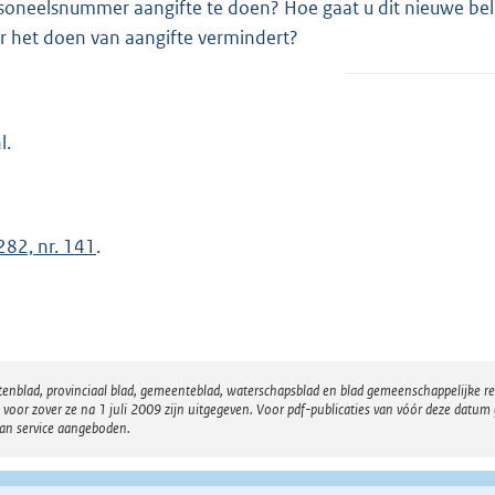
soneelsnummer aangifte te doen? Hoe gaat u dit nieuwe bele
r het doen van aangifte vermindert?
l.
282, nr. 141
.
atenblad, provinciaal blad, gemeenteblad, waterschapsblad en blad gemeenschappelijke 
 zover ze na 1 juli 2009 zijn uitgegeven. Voor pdf-publicaties van vóór deze datum g
van service aangeboden.