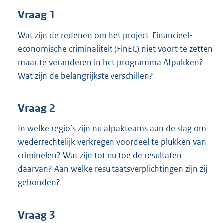
t
Vraag 1
t
e
:
Wat zijn de redenen om het project Financieel-
4
economische criminaliteit (FinEC) niet voort te zetten
0
maar te veranderen in het programma Afpakken?
K
Wat zijn de belangrijkste verschillen?
b
Vraag 2
In welke regio’s zijn nu afpakteams aan de slag om
wederrechtelijk verkregen voordeel te plukken van
criminelen? Wat zijn tot nu toe de resultaten
daarvan? Aan welke resultaatsverplichtingen zijn zij
gebonden?
Vraag 3