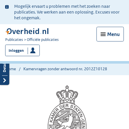
Ter
Mogelijk ervaart u problemen met het zoeken naar
informatie:
publicaties. We werken aan een oplossing. Excuses voor
het ongemak.
Menu
U
Publicaties
Officiële publicaties
bent
Inloggen
nu
hier:
Home
Kamervragen zonder antwoord nr. 2012Z10128