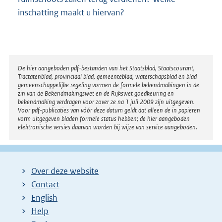
inschatting maakt u hiervan?
Disclaimer
De hier aangeboden pdf-bestanden van het Staatsblad, Staatscourant,
Tractatenblad, provinciaal blad, gemeenteblad, waterschapsblad en blad
gemeenschappelijke regeling vormen de formele bekendmakingen in de
zin van de Bekendmakingswet en de Rijkswet goedkeuring en
bekendmaking verdragen voor zover ze na 1 juli 2009 zijn uitgegeven.
Voor pdf-publicaties van vóór deze datum geldt dat alleen de in papieren
vorm uitgegeven bladen formele status hebben; de hier aangeboden
elektronische versies daarvan worden bij wijze van service aangeboden.
Over deze website
Contact
English
Help