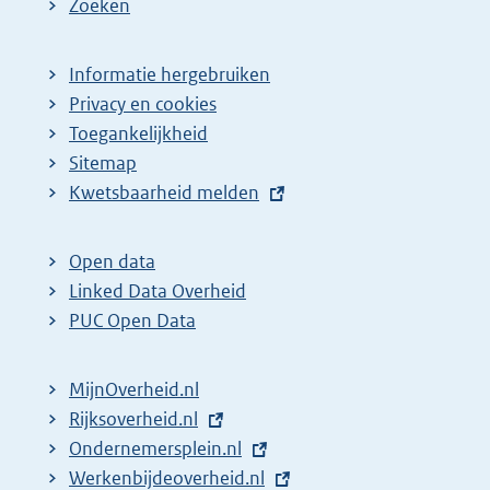
Zoeken
Informatie hergebruiken
Privacy en cookies
Toegankelijkheid
Sitemap
E
Kwetsbaarheid melden
x
t
Open data
e
Linked Data Overheid
r
PUC Open Data
n
e
MijnOverheid.nl
l
E
Rijksoverheid.nl
i
x
E
Ondernemersplein.nl
n
t
x
E
Werkenbijdeoverheid.nl
k