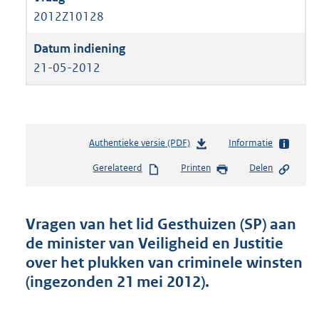
2012Z10128
21-05-2012
Authentieke versie (PDF)
b
Informatie
e
Gerelateerd
Printen
Delen
s
t
a
n
Vragen van het lid Gesthuizen (SP) aan
d
de minister van Veiligheid en Justitie
s
over het plukken van criminele winsten
g
r
(ingezonden 21 mei 2012).
o
o