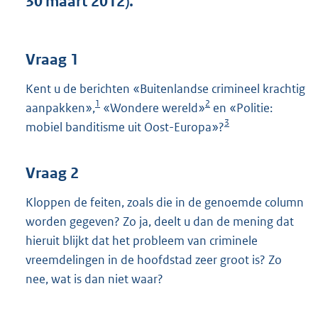
30 maart 2012).
t
t
e
:
Vraag 1
4
1
Kent u de berichten «Buitenlandse crimineel krachtig
K
1
2
aanpakken»,
«Wondere wereld»
en «Politie:
b
3
mobiel banditisme uit Oost-Europa»?
Vraag 2
Kloppen de feiten, zoals die in de genoemde column
worden gegeven? Zo ja, deelt u dan de mening dat
hieruit blijkt dat het probleem van criminele
vreemdelingen in de hoofdstad zeer groot is? Zo
nee, wat is dan niet waar?