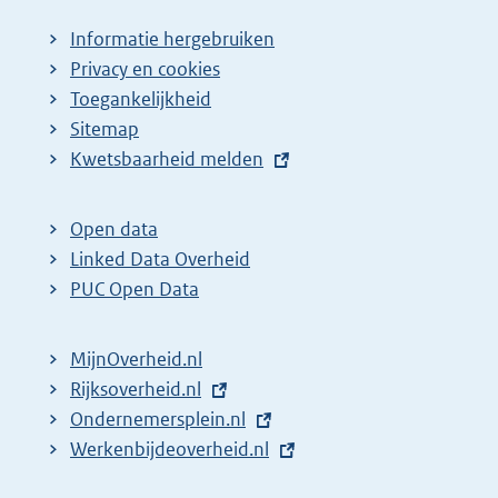
Informatie hergebruiken
Privacy en cookies
Toegankelijkheid
Sitemap
E
Kwetsbaarheid melden
x
t
Open data
e
Linked Data Overheid
r
PUC Open Data
n
e
MijnOverheid.nl
l
E
Rijksoverheid.nl
i
x
E
Ondernemersplein.nl
n
t
x
E
Werkenbijdeoverheid.nl
k
e
t
x
: