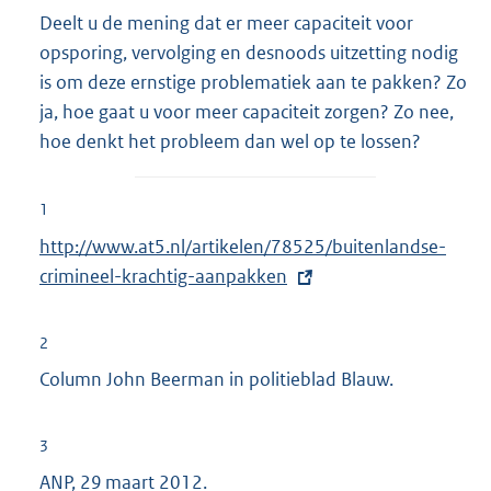
Deelt u de mening dat er meer capaciteit voor
opsporing, vervolging en desnoods uitzetting nodig
is om deze ernstige problematiek aan te pakken? Zo
ja, hoe gaat u voor meer capaciteit zorgen? Zo nee,
hoe denkt het probleem dan wel op te lossen?
1
E
http://www.at5.nl/artikelen/78525/buitenlandse-
x
crimineel-krachtig-aanpakken
t
e
2
r
Column John Beerman in politieblad Blauw.
n
e
3
l
ANP, 29 maart 2012.
i