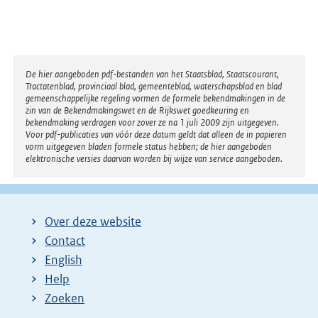
n
k
:
Disclaimer
De hier aangeboden pdf-bestanden van het Staatsblad, Staatscourant,
Tractatenblad, provinciaal blad, gemeenteblad, waterschapsblad en blad
gemeenschappelijke regeling vormen de formele bekendmakingen in de
zin van de Bekendmakingswet en de Rijkswet goedkeuring en
bekendmaking verdragen voor zover ze na 1 juli 2009 zijn uitgegeven.
Voor pdf-publicaties van vóór deze datum geldt dat alleen de in papieren
vorm uitgegeven bladen formele status hebben; de hier aangeboden
elektronische versies daarvan worden bij wijze van service aangeboden.
Over deze website
Contact
English
Help
Zoeken