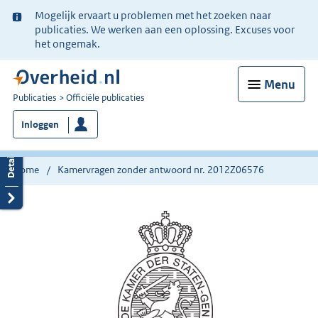
Ter
Mogelijk ervaart u problemen met het zoeken naar
informatie:
publicaties. We werken aan een oplossing. Excuses voor
het ongemak.
Menu
U
Publicaties
Officiële publicaties
bent
Inloggen
nu
hier:
Home
Kamervragen zonder antwoord nr. 2012Z06576