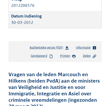
2012Z06576
30-03-2012
Authentieke versie (PDF)
b
Informatie
e
Gerelateerd
Printen
Delen
s
t
a
n
Vragen van de leden Marcouch en
d
Hilkens (beiden PvdA) aan de ministers
s
van Veiligheid en Justitie en voor
g
r
Immigratie, Integratie en Asiel over
o
criminele vreemdelingen (ingezonden
o