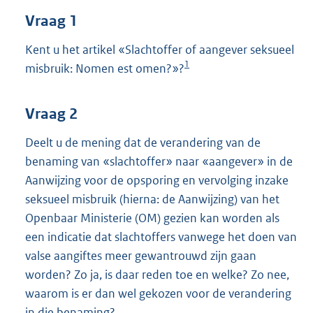
t
Vraag 1
t
e
:
Kent u het artikel «Slachtoffer of aangever seksueel
4
1
misbruik: Nomen est omen?»?
2
K
b
Vraag 2
Deelt u de mening dat de verandering van de
benaming van «slachtoffer» naar «aangever» in de
Aanwijzing voor de opsporing en vervolging inzake
seksueel misbruik (hierna: de Aanwijzing) van het
Openbaar Ministerie (OM) gezien kan worden als
een indicatie dat slachtoffers vanwege het doen van
valse aangiftes meer gewantrouwd zijn gaan
worden? Zo ja, is daar reden toe en welke? Zo nee,
waarom is er dan wel gekozen voor de verandering
in die benaming?