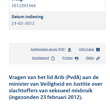
2012Z03366
23-02-2012
Authentieke versie (PDF)
b
Informatie
e
Gerelateerd
Printen
Delen
s
t
a
n
Vragen van het lid Arib (PvdA) aan de
d
minister van Veiligheid en Justitie over
s
slachtoffers van seksueel misbruik
g
r
(ingezonden 23 februari 2012).
o
o