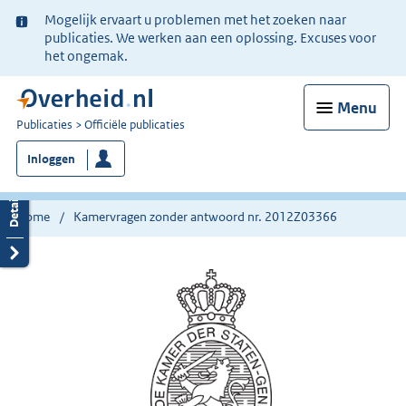
Ter
Mogelijk ervaart u problemen met het zoeken naar
informatie:
publicaties. We werken aan een oplossing. Excuses voor
het ongemak.
Menu
U
Publicaties
Officiële publicaties
bent
Inloggen
nu
hier:
Home
Kamervragen zonder antwoord nr. 2012Z03366