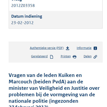
2012Z03358
23-02-2012
Authentieke versie (PDF)
b
Informatie
e
Gerelateerd
Printen
Delen
s
t
a
n
Vragen van de leden Kuiken en
d
Marcouch (beiden PvdA) aan de
s
minister van Veiligheid en Justitie over
g
r
problemen bij de vormgeving van de
o
nationale politie (ingezonden
o