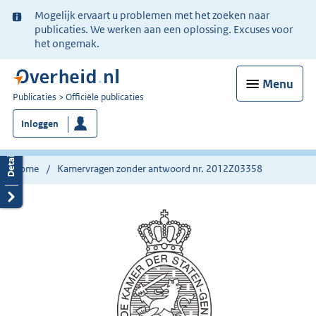
Ter
Mogelijk ervaart u problemen met het zoeken naar
informatie:
publicaties. We werken aan een oplossing. Excuses voor
het ongemak.
Menu
U
Publicaties
Officiële publicaties
bent
Inloggen
nu
hier:
Home
Kamervragen zonder antwoord nr. 2012Z03358