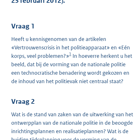
23 februari 2012).
t
t
e
:
Vraag 1
4
2
Heeft u kennisgenomen van de artikelen
K
«Vertrouwenscrisis in het politieapparaat» en «Eén
b
1
korps, veel problemen?»
In hoeverre herkent u het
beeld, dat bij de vorming van de nationale politie
een technocratische benadering wordt gekozen en
de inhoud van het politievak niet centraal staat?
Vraag 2
Wat is de stand van zaken van de uitwerking van het
ontwerpplan van de nationale politie in de beoogde
inrichtingsplannen en realisatieplannen? Wat is de
huidige tijdsplanning voor de vorming van de