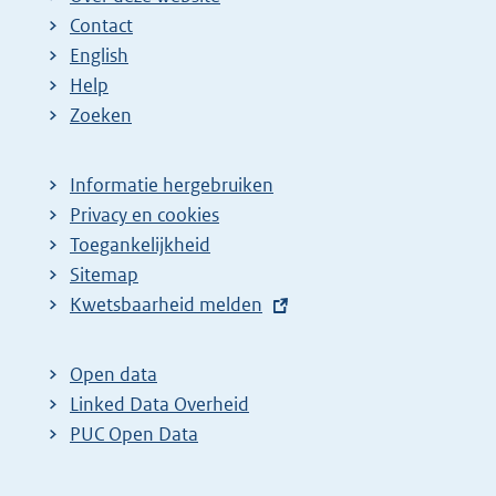
Contact
English
Help
Zoeken
Informatie hergebruiken
Privacy en cookies
Toegankelijkheid
Sitemap
E
Kwetsbaarheid melden
x
t
Open data
e
Linked Data Overheid
r
PUC Open Data
n
e