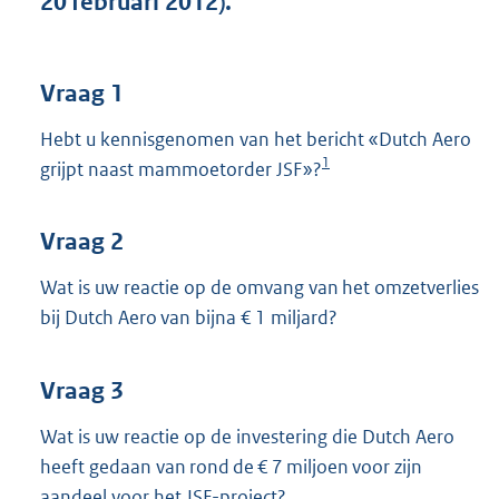
20 februari 2012).
t
t
e
:
Vraag 1
4
4
Hebt u kennisgenomen van het bericht «Dutch Aero
K
1
grijpt naast mammoetorder JSF»?
b
Vraag 2
Wat is uw reactie op de omvang van het omzetverlies
bij Dutch Aero van bijna € 1 miljard?
Vraag 3
Wat is uw reactie op de investering die Dutch Aero
heeft gedaan van rond de € 7 miljoen voor zijn
aandeel voor het JSF-project?