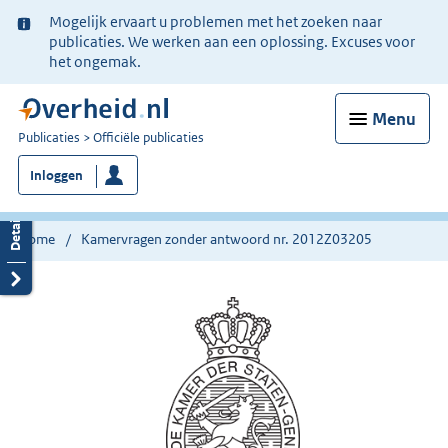
Ter
Mogelijk ervaart u problemen met het zoeken naar
informatie:
publicaties. We werken aan een oplossing. Excuses voor
het ongemak.
Menu
U
Publicaties
Officiële publicaties
bent
Inloggen
nu
hier:
Home
Kamervragen zonder antwoord nr. 2012Z03205