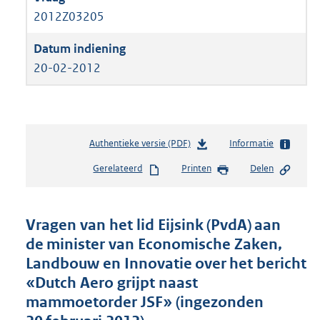
2012Z03205
20-02-2012
Authentieke versie (PDF)
b
Informatie
e
Gerelateerd
Printen
Delen
s
t
a
n
Vragen van het lid Eijsink (PvdA) aan
d
de minister van Economische Zaken,
s
Landbouw en Innovatie over het bericht
g
r
«Dutch Aero grijpt naast
o
mammoetorder JSF» (ingezonden
o