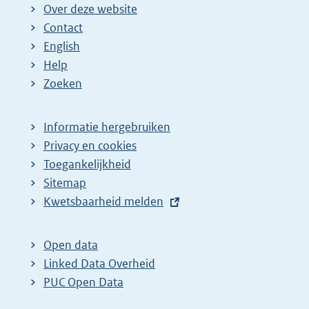
Over deze website
Contact
English
Help
Zoeken
Informatie hergebruiken
Privacy en cookies
Toegankelijkheid
Sitemap
E
Kwetsbaarheid melden
x
t
Open data
e
Linked Data Overheid
r
PUC Open Data
n