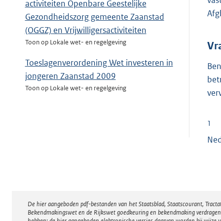
vas
activiteiten Openbare Geestelijke
Afg
Gezondheidszorg gemeente Zaanstad
(OGGZ) en Vrijwilligersactiviteiten
Toon op Lokale wet- en regelgeving
Vr
Toeslagenverordening Wet investeren in
Ben
jongeren Zaanstad 2009
bet
Toon op Lokale wet- en regelgeving
ver
1
Ned
De hier aangeboden pdf-bestanden van het Staatsblad, Staatscourant, Tract
Disclaimer
Bekendmakingswet en de Rijkswet goedkeuring en bekendmaking verdragen voor
hebben; de hier aangeboden elektronische versies daarvan worden bij wijze 