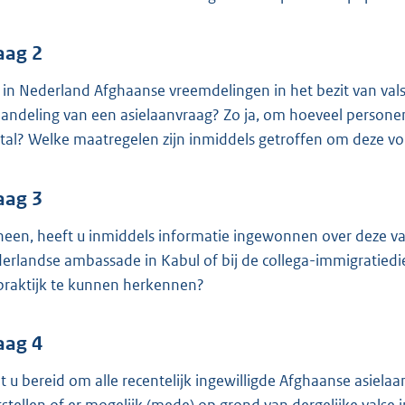
o
o
t
aag 2
t
n in Nederland Afghaanse vreemdelingen in het bezit van val
e
andeling van een asielaanvraag? Zo ja, om hoeveel personen ga
:
tal? Welke maatregelen zijn inmiddels getroffen om deze v
3
8
aag 3
K
b
neen, heeft u inmiddels informatie ingewonnen over deze v
erlandse ambassade in Kabul of bij de collega-immigratied
praktijk te kunnen herkennen?
aag 4
t u bereid om alle recentelijk ingewilligde Afghaanse asiel