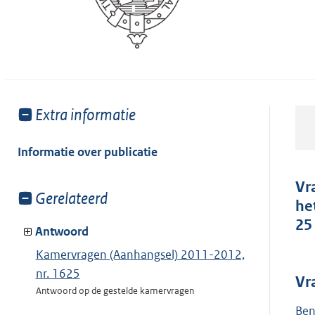
Toon
Extra informatie
meer
van:
Informatie over publicatie
Vr
Toon
Gerelateerd
he
meer
25
van:
Antwoord
Kamervragen (Aanhangsel) 2011-2012,
nr. 1625
Vr
Antwoord op de gestelde kamervragen
Ben