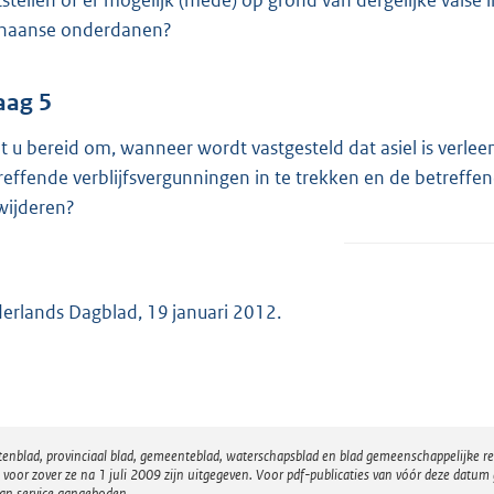
tstellen of er mogelijk (mede) op grond van dergelijke valse 
haanse onderdanen?
aag 5
t u bereid om, wanneer wordt vastgesteld dat asiel is verl
reffende verblijfsvergunningen in te trekken en de betreffe
wijderen?
erlands Dagblad, 19 januari 2012.
atenblad, provinciaal blad, gemeenteblad, waterschapsblad en blad gemeenschappelijke 
 zover ze na 1 juli 2009 zijn uitgegeven. Voor pdf-publicaties van vóór deze datum g
van service aangeboden.