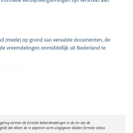
informatie verblijfsvergunningen zijn verstrekt aan
eend (mede) op grond van vervalste documenten, de
nde vreemdelingen onmiddellijk uit Nederland te
regeling vormen de formele bekendmakingen in de zin van de
eldt dat alleen de in papieren vorm uitgegeven bladen formele status