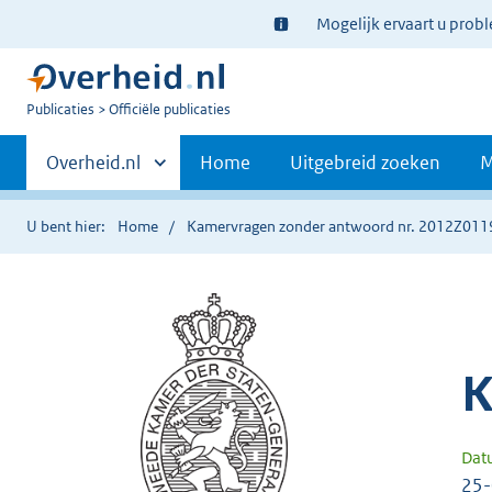
Ter
Mogelijk ervaart u prob
informatie:
U
Publicaties
Officiële publicaties
bent
Primaire
nu
Andere
Overheid.nl
Home
Uitgebreid zoeken
M
hier:
sites
navigatie
binnen
U bent hier:
Home
Kamervragen zonder antwoord nr. 2012Z011
K
Dat
25