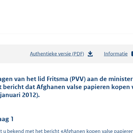
Authentieke versie (PDF)
b
Informatie
e
s
t
agen van het lid Fritsma (PVV) aan de minister
a
t bericht dat Afghanen valse papieren kopen 
n
 januari 2012).
d
s
g
aag 1
r
t u bekend met het bericht «Afghanen kopen valse papieren