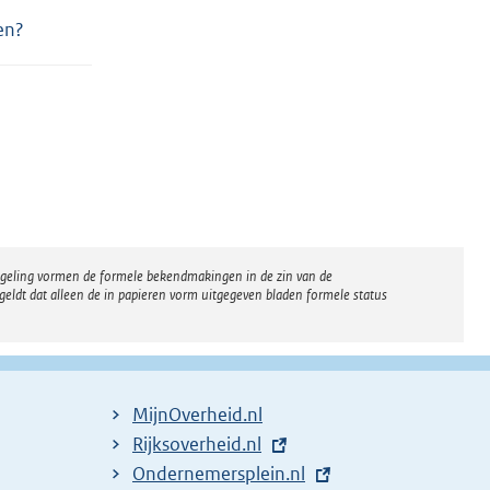
en?
regeling vormen de formele bekendmakingen in de zin van de
eldt dat alleen de in papieren vorm uitgegeven bladen formele status
MijnOverheid.nl
E
Rijksoverheid.nl
x
E
Ondernemersplein.nl