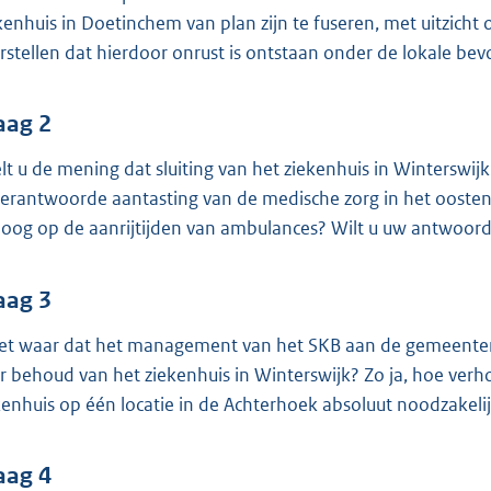
o
kenhuis in Doetinchem van plan zijn te fuseren, met uitzicht o
o
rstellen dat hierdoor onrust is ontstaan onder de lokale bev
t
t
e
aag 2
:
lt u de mening dat sluiting van het ziekenhuis in Winterswi
3
erantwoorde aantasting van de medische zorg in het oosten
8
 oog op de aanrijtijden van ambulances? Wilt u uw antwoord
K
b
aag 3
het waar dat het management van het SKB aan de gemeenter
r behoud van het ziekenhuis in Winterswijk? Zo ja, hoe verh
kenhuis op één locatie in de Achterhoek absoluut noodzakelij
aag 4