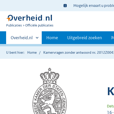
Ter
Mogelijk ervaart u prob
informatie:
U
Publicaties
Officiële publicaties
bent
Primaire
nu
Andere
Overheid.nl
Home
Uitgebreid zoeken
M
hier:
sites
navigatie
binnen
U bent hier:
Home
Kamervragen zonder antwoord nr. 2012Z004
K
Dat
16