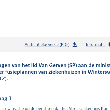
Authentieke versie (PDF)
b
Informatie
e
s
t
agen van het lid Van Gerven (SP) aan de minis
a
er fusieplannen van ziekenhuizen in Winters
n
12).
d
s
g
aag 1
r
 is uw reactie op de berichten dat het Streekziekenhuis Koni