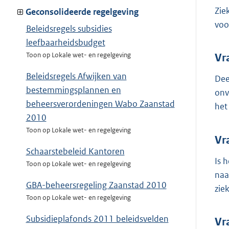
Zie
Geconsolideerde regelgeving
voo
Beleidsregels subsidies
leefbaarheidsbudget
Toon op Lokale wet- en regelgeving
Vr
Beleidsregels Afwijken van
Dee
bestemmingsplannen en
onv
beheersverordeningen Wabo Zaanstad
het
2010
Toon op Lokale wet- en regelgeving
Vr
Schaarstebeleid Kantoren
Is 
Toon op Lokale wet- en regelgeving
naa
GBA-beheersregeling Zaanstad 2010
zie
Toon op Lokale wet- en regelgeving
Subsidieplafonds 2011 beleidsvelden
Vr