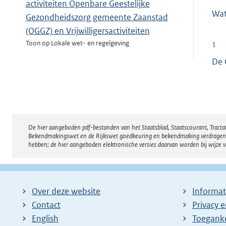
activiteiten Openbare Geestelijke
Wat
Gezondheidszorg gemeente Zaanstad
(OGGZ) en Vrijwilligersactiviteiten
Toon op Lokale wet- en regelgeving
1
De 
Toeslagenverordening Wet investeren in
jongeren Zaanstad 2009
Toon op Lokale wet- en regelgeving
De hier aangeboden pdf-bestanden van het Staatsblad, Staatscourant, Tract
Disclaimer
Bekendmakingswet en de Rijkswet goedkeuring en bekendmaking verdragen voor
hebben; de hier aangeboden elektronische versies daarvan worden bij wijze 
Over deze website
Informat
Contact
Privacy 
English
Toeganke