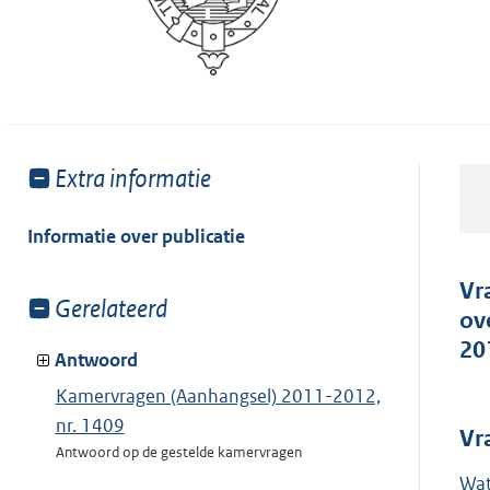
Toon
Extra informatie
meer
van:
Informatie over publicatie
Vr
Toon
Gerelateerd
ov
meer
20
van:
Antwoord
Kamervragen (Aanhangsel) 2011-2012,
nr. 1409
Vr
Antwoord op de gestelde kamervragen
Wat