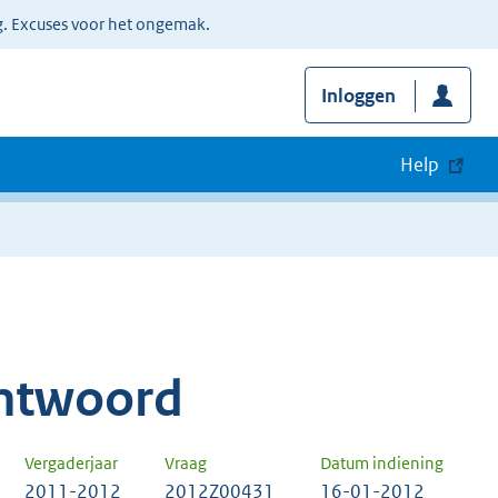
g. Excuses voor het ongemak.
Inloggen
Help
ntwoord
Vergaderjaar
Vraag
Datum indiening
2011-2012
2012Z00431
16-01-2012