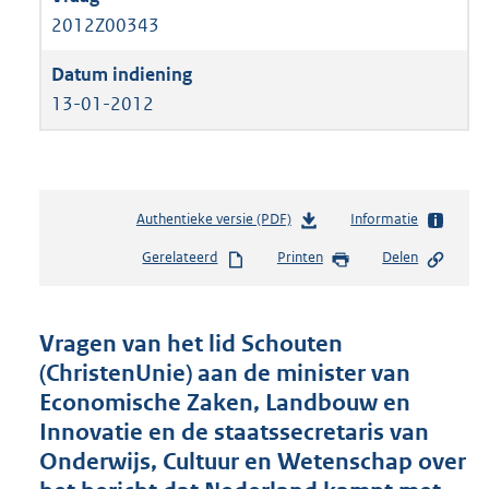
2012Z00343
13-01-2012
Authentieke versie (PDF)
b
Informatie
e
Gerelateerd
Printen
Delen
s
t
a
n
Vragen van het lid Schouten
d
(ChristenUnie) aan de minister van
s
Economische Zaken, Landbouw en
g
r
Innovatie en de staatssecretaris van
o
Onderwijs, Cultuur en Wetenschap over
o