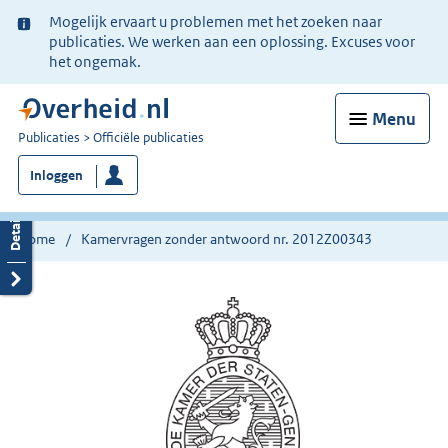
Ter
Mogelijk ervaart u problemen met het zoeken naar
informatie:
publicaties. We werken aan een oplossing. Excuses voor
het ongemak.
Menu
U
Publicaties
Officiële publicaties
bent
Inloggen
nu
hier:
Home
Kamervragen zonder antwoord nr. 2012Z00343