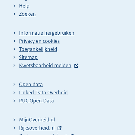
Help
Zoeken
Informatie hergebruiken
Privacy en cookies
Toegankelijkheid
Sitemap
E
Kwetsbaarheid melden
x
t
Open data
e
Linked Data Overheid
r
PUC Open Data
n
e
MijnOverheid.nl
l
E
Rijksoverheid.nl
i