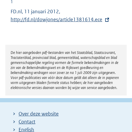
1
FD.nl, 11 januari 2012,
E
http://fd.nl/dowjones/article1381614.ece
x
t
e
r
n
Disclaimer
De hier aangeboden pdf-bestanden van het Staatsblad, Staatscourant,
Tractatenblad, provinciaal blad, gemeenteblad, waterschapsblad en blad
e
gemeenschappelijke regeling vormen de formele bekendmakingen in de
l
zin van de Bekendmakingswet en de Rijkswet goedkeuring en
bekendmaking verdragen voor zover ze na 1 juli 2009 zijn uitgegeven.
i
Voor pdf-publicaties van vóór deze datum geldt dat alleen de in papieren
n
vorm uitgegeven bladen formele status hebben; de hier aangeboden
elektronische versies daarvan worden bij wijze van service aangeboden.
k
:
Over deze website
Contact
English