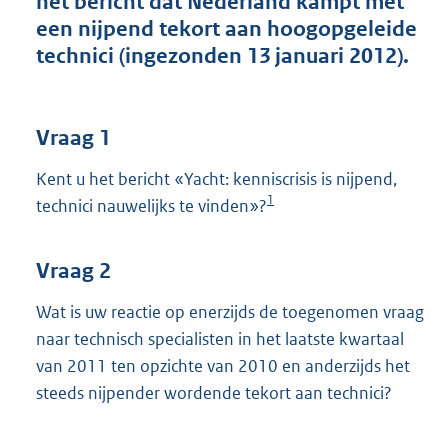
het bericht dat Nederland kampt met
t
een nijpend tekort aan hoogopgeleide
t
e
technici (ingezonden 13 januari 2012).
:
4
1
K
Vraag 1
b
Kent u het bericht «Yacht: kenniscrisis is nijpend,
1
technici nauwelijks te vinden»?
Vraag 2
Wat is uw reactie op enerzijds de toegenomen vraag
naar technisch specialisten in het laatste kwartaal
van 2011 ten opzichte van 2010 en anderzijds het
steeds nijpender wordende tekort aan technici?