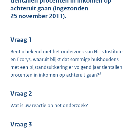
tientallen procenten in inkomen op
t
achteruit gaan (ingezonden
t
e
25 november 2011).
:
3
9
K
Vraag 1
b
Bent u bekend met het onderzoek van Nicis Institute
en Ecorys, waaruit blijkt dat sommige huishoudens
met een bijstandsuitkering er volgend jaar tientallen
1
procenten in inkomen op achteruit gaan?
Vraag 2
Wat is uw reactie op het onderzoek?
Vraag 3