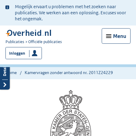
Ter
Mogelijk ervaart u problemen met het zoeken naar
informatie:
publicaties. We werken aan een oplossing. Excuses voor
het ongemak.
Menu
U
Publicaties
Officiële publicaties
bent
Inloggen
nu
hier:
Home
Kamervragen zonder antwoord nr. 2011Z24229