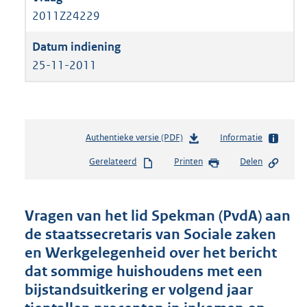
2011Z24229
25-11-2011
Authentieke versie (PDF)
b
Informatie
e
Gerelateerd
Printen
Delen
s
t
a
n
Vragen van het lid Spekman (PvdA) aan
d
de staatssecretaris van Sociale zaken
s
en Werkgelegenheid over het bericht
g
r
dat sommige huishoudens met een
o
bijstandsuitkering er volgend jaar
o