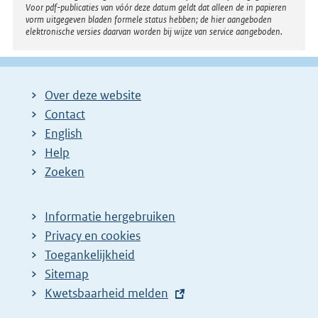
Voor pdf-publicaties van vóór deze datum geldt dat alleen de in papieren
vorm uitgegeven bladen formele status hebben; de hier aangeboden
elektronische versies daarvan worden bij wijze van service aangeboden.
Over deze website
Contact
English
Help
Zoeken
Informatie hergebruiken
Privacy en cookies
Toegankelijkheid
Sitemap
E
Kwetsbaarheid melden
x