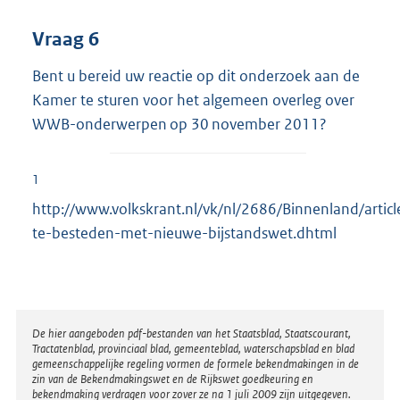
Vraag 6
Bent u bereid uw reactie op dit onderzoek aan de
Kamer te sturen voor het algemeen overleg over
WWB-onderwerpen op 30 november 2011?
1
http://www.volkskrant.nl/vk/nl/2686/Binnenland/arti
te-besteden-met-nieuwe-bijstandswet.dhtml
Disclaimer
De hier aangeboden pdf-bestanden van het Staatsblad, Staatscourant,
Tractatenblad, provinciaal blad, gemeenteblad, waterschapsblad en blad
gemeenschappelijke regeling vormen de formele bekendmakingen in de
zin van de Bekendmakingswet en de Rijkswet goedkeuring en
bekendmaking verdragen voor zover ze na 1 juli 2009 zijn uitgegeven.