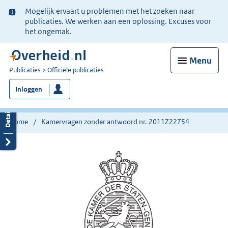
Ter
Mogelijk ervaart u problemen met het zoeken naar
informatie:
publicaties. We werken aan een oplossing. Excuses voor
het ongemak.
Menu
U
Publicaties
Officiële publicaties
bent
Inloggen
nu
hier:
Home
Kamervragen zonder antwoord nr. 2011Z22754