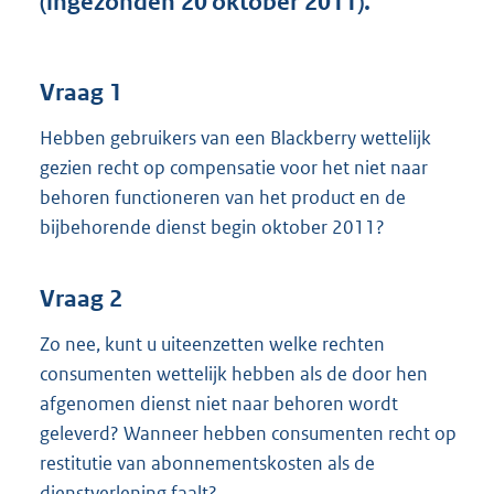
(ingezonden 20 oktober 2011).
t
t
e
:
Vraag 1
4
0
Hebben gebruikers van een Blackberry wettelijk
K
gezien recht op compensatie voor het niet naar
b
behoren functioneren van het product en de
bijbehorende dienst begin oktober 2011?
Vraag 2
Zo nee, kunt u uiteenzetten welke rechten
consumenten wettelijk hebben als de door hen
afgenomen dienst niet naar behoren wordt
geleverd? Wanneer hebben consumenten recht op
restitutie van abonnementskosten als de
dienstverlening faalt?