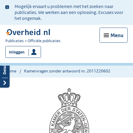
Ter
Mogelijk ervaart u problemen met het zoeken naar
informatie:
publicaties. We werken aan een oplossing. Excuses voor
het ongemak.
Menu
U
Publicaties
Officiële publicaties
bent
Inloggen
nu
hier:
Home
Kamervragen zonder antwoord nr. 2011Z20602