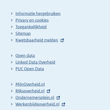
Informatie hergebruiken
Privacy en cookies
Toegankelijkheid
Sitemap
E
Kwetsbaarheid melden
x
t
Open data
e
Linked Data Overheid
r
PUC Open Data
n
e
MijnOverheid.nl
l
E
Rijksoverheid.nl
i
x
E
Ondernemersplein.nl
n
t
x
E
Werkenbijdeoverheid.nl
k