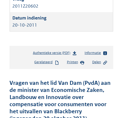
2011Z20602
20-10-2011
Authentieke versie (PDF)
b
Informatie
e
Gerelateerd
Printen
Delen
s
t
a
n
Vragen van het lid Van Dam (PvdA) aan
d
de minister van Economische Zaken,
s
Landbouw en Innovatie over
g
r
compensatie voor consumenten voor
o
het uitvallen van Blackberry
o