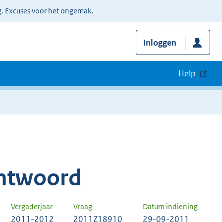
g. Excuses voor het ongemak.
Inloggen
Help
ntwoord
Vergaderjaar
Vraag
Datum indiening
2011-2012
2011Z18910
29-09-2011