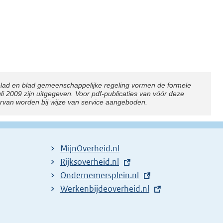
blad en blad gemeenschappelijke regeling vormen de formele
2009 zijn uitgegeven. Voor pdf-publicaties van vóór deze
arvan worden bij wijze van service aangeboden.
MijnOverheid.nl
E
Rijksoverheid.nl
x
E
Ondernemersplein.nl
t
x
E
Werkenbijdeoverheid.nl
e
t
x
r
e
t