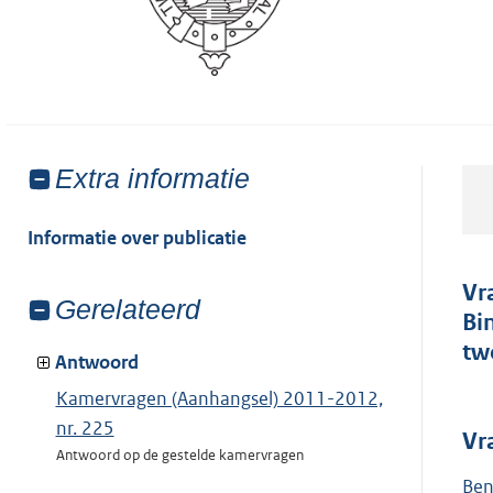
Toon
Extra informatie
meer
van:
Informatie over publicatie
Vr
Toon
Gerelateerd
Bi
meer
tw
van:
Antwoord
Kamervragen (Aanhangsel) 2011-2012,
nr. 225
Vr
Antwoord op de gestelde kamervragen
Ben