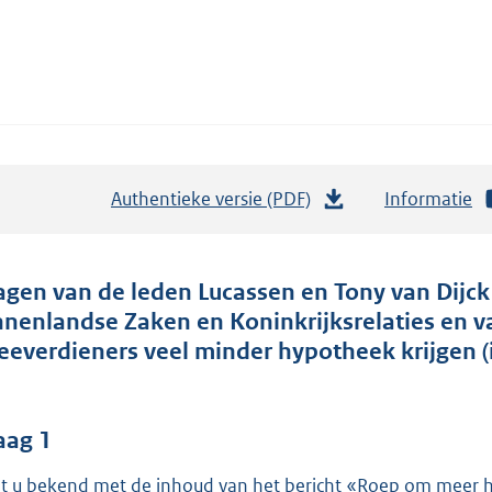
Authentieke versie (PDF)
b
Informatie
e
s
t
agen van de leden Lucassen en Tony van Dijck
a
nnenlandse Zaken en Koninkrijksrelaties en va
n
eeverdieners veel minder hypotheek krijgen 
d
s
g
aag 1
r
t u bekend met de inhoud van het bericht «Roep om meer h