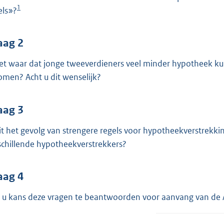
o
1
els»?
o
t
t
aag 2
e
het waar dat jonge tweeverdieners veel minder hypotheek k
:
omen? Acht u dit wenselijk?
3
8
aag 3
K
b
dit het gevolg van strengere regels voor hypotheekverstrekki
schillende hypotheekverstrekkers?
aag 4
t u kans deze vragen te beantwoorden voor aanvang van de