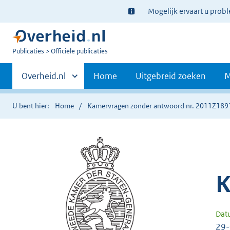
Ter
Mogelijk ervaart u prob
informatie:
U
Publicaties
Officiële publicaties
bent
Primaire
nu
Andere
Overheid.nl
Home
Uitgebreid zoeken
M
hier:
sites
navigatie
binnen
U bent hier:
Home
Kamervragen zonder antwoord nr. 2011Z189
K
Dat
29