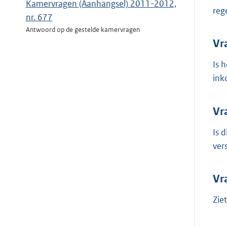
Kamervragen (Aanhangsel) 2011-2012,
reg
nr. 677
Antwoord op de gestelde kamervragen
Vr
Is 
ink
Vr
Is 
ver
Vr
Zie