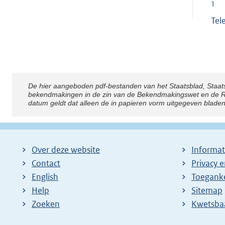
1
Tel
De hier aangeboden pdf-bestanden van het Staatsblad, Staat
Disclaimer
bekendmakingen in de zin van de Bekendmakingswet en de Rij
datum geldt dat alleen de in papieren vorm uitgegeven blade
Over deze website
Informat
Contact
Privacy 
English
Toeganke
Help
Sitemap
Zoeken
E
Kwetsba
x