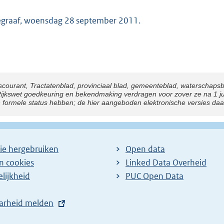
egraaf, woensdag 28 september 2011.
scourant, Tractatenblad, provinciaal blad, gemeenteblad, waterschaps
kswet goedkeuring en bekendmaking verdragen voor zover ze na 1 juli 
n formele status hebben; de hier aangeboden elektronische versies da
ie hergebruiken
Open data
en cookies
Linked Data Overheid
lijkheid
PUC Open Data
arheid melden