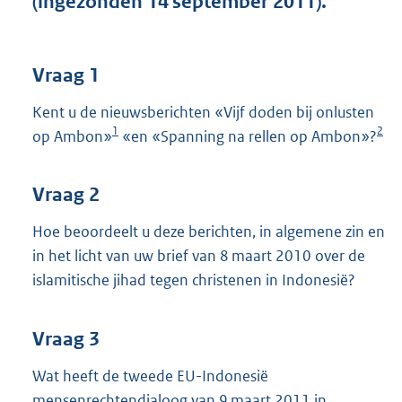
(ingezonden 14 september 2011).
t
t
e
:
Vraag 1
4
0
Kent u de nieuwsberichten «Vijf doden bij onlusten
K
1
2
op Ambon»
«en «Spanning na rellen op Ambon»?
b
Vraag 2
Hoe beoordeelt u deze berichten, in algemene zin en
in het licht van uw brief van 8 maart 2010 over de
islamitische jihad tegen christenen in Indonesië?
Vraag 3
Wat heeft de tweede EU-Indonesië
mensenrechtendialoog van 9 maart 2011 in