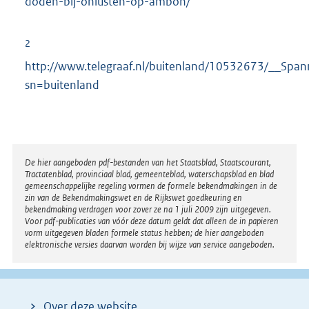
doden-bij-onlusten-op-ambon/
2
http://www.telegraaf.nl/buitenland/10532673/__Spa
sn=buitenland
Disclaimer
De hier aangeboden pdf-bestanden van het Staatsblad, Staatscourant,
Tractatenblad, provinciaal blad, gemeenteblad, waterschapsblad en blad
gemeenschappelijke regeling vormen de formele bekendmakingen in de
zin van de Bekendmakingswet en de Rijkswet goedkeuring en
bekendmaking verdragen voor zover ze na 1 juli 2009 zijn uitgegeven.
Voor pdf-publicaties van vóór deze datum geldt dat alleen de in papieren
vorm uitgegeven bladen formele status hebben; de hier aangeboden
elektronische versies daarvan worden bij wijze van service aangeboden.
Over deze website