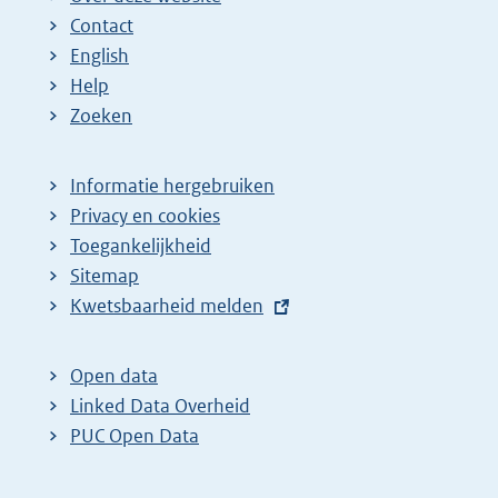
Contact
English
Help
Zoeken
Informatie hergebruiken
Privacy en cookies
Toegankelijkheid
Sitemap
E
Kwetsbaarheid melden
x
t
Open data
e
Linked Data Overheid
r
PUC Open Data
n
e