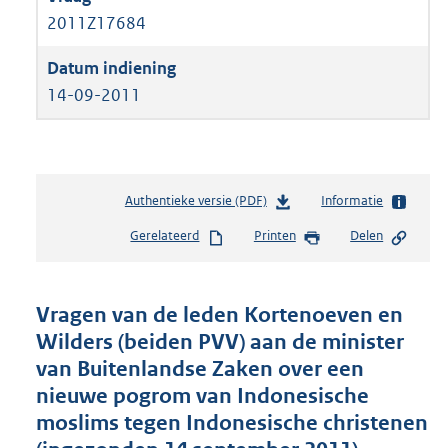
2011Z17684
14-09-2011
Authentieke versie (PDF)
b
Informatie
e
Gerelateerd
Printen
Delen
s
t
a
n
Vragen van de leden Kortenoeven en
d
Wilders (beiden PVV) aan de minister
s
van Buitenlandse Zaken over een
g
r
nieuwe pogrom van Indonesische
o
moslims tegen Indonesische christenen
o