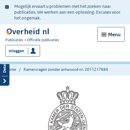
Ter
Mogelijk ervaart u problemen met het zoeken naar
informatie:
publicaties. We werken aan een oplossing. Excuses voor
het ongemak.
Menu
U
Publicaties
Officiële publicaties
bent
Inloggen
nu
hier:
Home
Kamervragen zonder antwoord nr. 2011Z17684