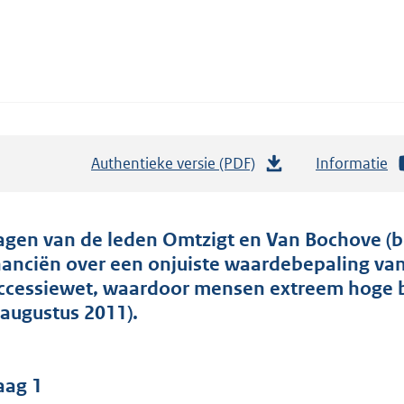
Authentieke versie (PDF)
b
Informatie
e
s
t
agen van de leden Omtzigt en Van Bochove (be
a
nanciën over een onjuiste waardebepaling va
n
ccessiewet, waardoor mensen extreem hoge b
d
 augustus 2011).
s
g
r
aag 1