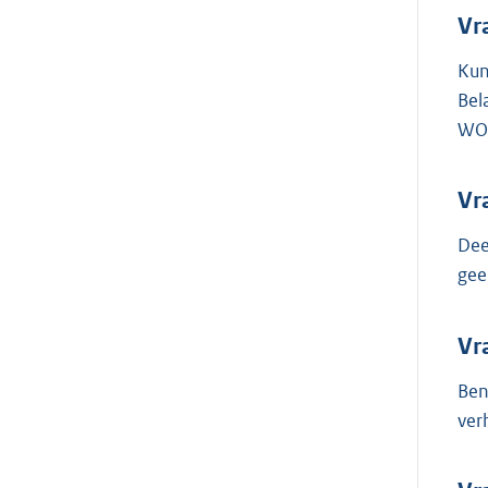
Vr
Kun
Bel
WOZ
Vr
Dee
gee
Vr
Ben
ver