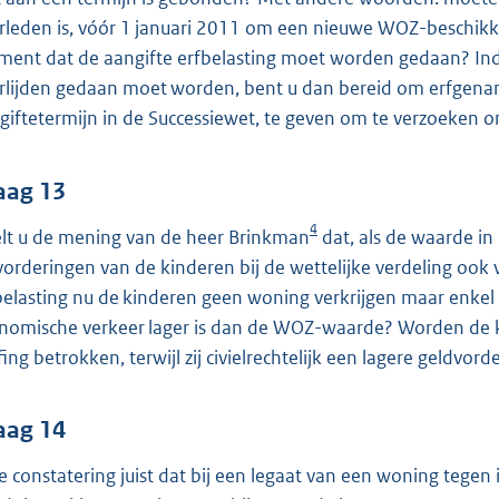
rleden is, vóór 1 januari 2011 om een nieuwe WOZ-beschikki
ent dat de aangifte erfbelasting moet worden gedaan? Indie
rlijden gedaan moet worden, bent u dan bereid om erfgenam
giftetermijn in de Successiewet, te geven om te verzoeken
aag 13
4
lt u de mening van de heer Brinkman
dat, als de waarde i
vorderingen van de kinderen bij de wettelijke verdeling oo
belasting nu de kinderen geen woning verkrijgen maar enkel 
nomische verkeer lager is dan de WOZ-waarde? Worden de 
fing betrokken, terwijl zij civielrechtelijk een lagere geldvord
aag 14
de constatering juist dat bij een legaat van een woning tegen