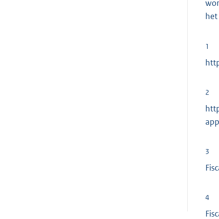
wor
het
1
htt
2
htt
app
3
Fis
4
Fis