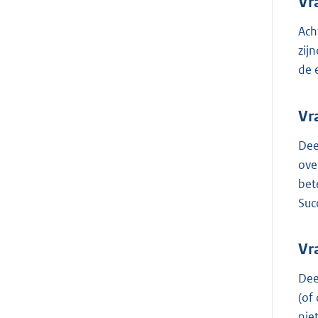
Vr
Ach
zij
de 
Vr
Dee
ove
bet
Suc
Vr
Dee
(of
nie