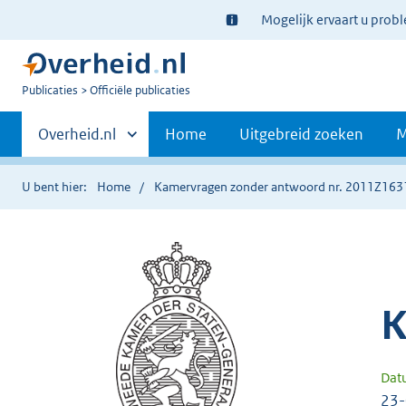
Ter
Mogelijk ervaart u prob
informatie:
U
Publicaties
Officiële publicaties
bent
Primaire
nu
Andere
Overheid.nl
Home
Uitgebreid zoeken
M
hier:
sites
navigatie
binnen
U bent hier:
Home
Kamervragen zonder antwoord nr. 2011Z163
K
Dat
23