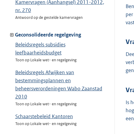
Kamervragen (Aanhangsel) 2011-2012,
Ben
nr. 270
per
Antwoord op de gestelde kamervragen
vas
Geconsolideerde regelgeving
Vr
Beleidsregels subsidies
leefbaarheidsbudget
Dee
Toon op Lokale wet- en regelgeving
ver
gen
Beleidsregels Afwijken van
bestemmingsplannen en
beheersverordeningen Wabo Zaanstad
Vr
2010
Is 
Toon op Lokale wet- en regelgeving
hog
Schaarstebeleid Kantoren
een
Toon op Lokale wet- en regelgeving