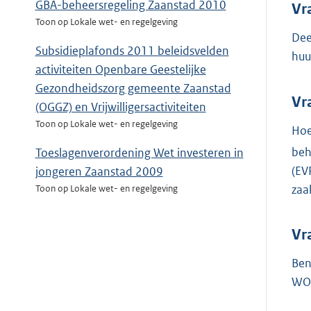
GBA-beheersregeling Zaanstad 2010
Vr
Toon op Lokale wet- en regelgeving
Dee
Subsidieplafonds 2011 beleidsvelden
huu
activiteiten Openbare Geestelijke
Gezondheidszorg gemeente Zaanstad
Vr
(OGGZ) en Vrijwilligersactiviteiten
Toon op Lokale wet- en regelgeving
Hoe
beh
Toeslagenverordening Wet investeren in
(EV
jongeren Zaanstad 2009
zaa
Toon op Lokale wet- en regelgeving
Vr
Ben
WOZ