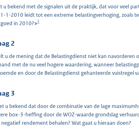
o
t u bekend met de signalen uit de praktijk, dat voor veel par
o
 1-1-2010 leidt tot een extreme belastingverhoging, zoals te
t
1
tgoed in 2010?»
t
e
:
aag 2
4
lt u de mening dat de Belastingdienst niet kan navorderen 
6
band met de nu veel hogere waardering, wanneer belastingpli
K
oemde en door de Belastingdienst gehanteerde vuistregel van
b
aag 3
het u bekend dat door de combinatie van de lage maximumh
ere box-3-heffing door de WOZ-waarde grondslag verhuurd
 negatief rendement behalen? Wat gaat u hieraan doen?