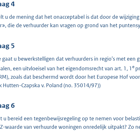
aag 4
lt u de mening dat het onacceptabel is dat door de wijziging
r», die de verhuurder kan vragen op grond van het punten
aag 5
 gaat u bewerkstelligen dat verhuurders in regio’s met ee
e
alen, een uitvloeisel van het eigendomsrecht van art. 1, 1
pr
RM), zoals dat beschermd wordt door het Europese Hof voor 
k Hutten-Czapska v. Poland (no. 35014/97))
aag 6
t u bereid een tegenbewijsregeling op te nemen voor belasti
-waarde van verhuurde woningen onredelijk uitpakt? Zo n