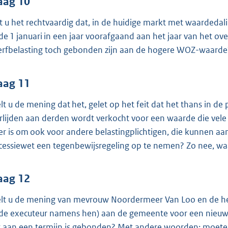
aag 10
t u het rechtvaardig dat, in de huidige markt met waardeda
nde 1 januari in een jaar voorafgaand aan het jaar van het o
erfbelasting toch gebonden zijn aan de hogere WOZ-waarde
aag 11
lt u de mening dat het, gelet op het feit dat het thans in de 
rlijden aan derden wordt verkocht voor een waarde die vele
er is om ook voor andere belastingplichtigen, die kunnen a
cessiewet een tegenbewijsregeling op te nemen? Zo nee, w
aag 12
lt u de mening van mevrouw Noordermeer Van Loo en de he
 de executeur namens hen) aan de gemeente voor een nieu
t aan een termijn is gebonden? Met andere woorden: moete