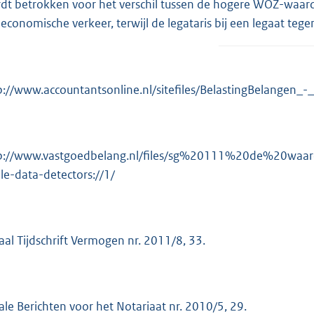
dt betrokken voor het verschil tussen de hogere WOZ-waarde
 economische verkeer, terwijl de legataris bij een legaat te
p://www.accountantsonline.nl/sitefiles/BelastingBelange
p://www.vastgoedbelang.nl/files/sg%20111%20de%20wa
le-data-detectors://1/
caal Tijdschrift Vermogen nr. 2011/8, 33.
cale Berichten voor het Notariaat nr. 2010/5, 29.