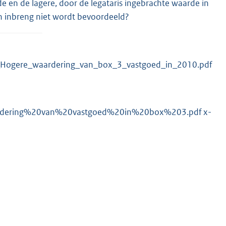
 en de lagere, door de legataris ingebrachte waarde in
gen inbreng niet wordt bevoordeeld?
n_-_Hogere_waardering_van_box_3_vastgoed_in_2010.pdf
ardering%20van%20vastgoed
%20in%20box%203.pdf x-