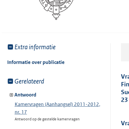
Toon
Extra informatie
meer
van:
Informatie over publicatie
Vr
Toon
Gerelateerd
Fi
meer
Su
van:
Antwoord
23
Kamervragen (Aanhangsel) 2011-2012,
nr. 17
Antwoord op de gestelde kamervragen
Vr