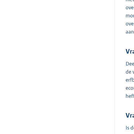
ove
mom
ove
aan
Vr
Dee
de 
erf
eco
hef
Vr
Is 