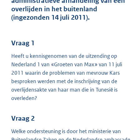
administratieve afhandeling van een
t
overlijden in het buitenland
t
e
(ingezonden 14 juli 2011).
:
4
0
K
Vraag 1
b
Heeft u kennisgenomen van de uitzending op
Nederland 1 van «Groeten van Max» van 11 juli
2011 waarin de problemen van mevrouw Kars
besproken werden met de inschrijving van de
overlijdensakte van haar man die in Tunesië is
overleden?
Vraag 2
Welke ondersteuning is door het ministerie van
Buitenlandse Zaken en de Nederlandse ambassade