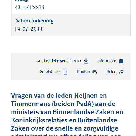
2011Z15548
14-07-2011
Authentieke versie (PDF)
b
Informatie
e
Gerelateerd
Printen
Delen
s
t
a
n
Vragen van de leden Heijnen en
d
Timmermans (beiden PvdA) aan de
s
ministers van Binnenlandse Zaken en
g
r
Koninkrijksrelaties en Buitenlandse
o
Zaken over de snelle en zorgvuldige
o