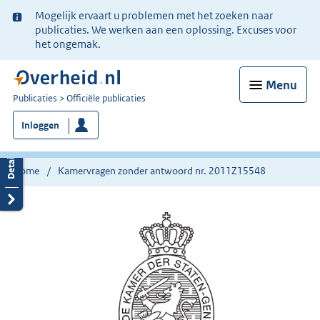
Ter
Mogelijk ervaart u problemen met het zoeken naar
informatie:
publicaties. We werken aan een oplossing. Excuses voor
het ongemak.
Menu
U
Publicaties
Officiële publicaties
bent
Inloggen
nu
hier:
Home
Kamervragen zonder antwoord nr. 2011Z15548