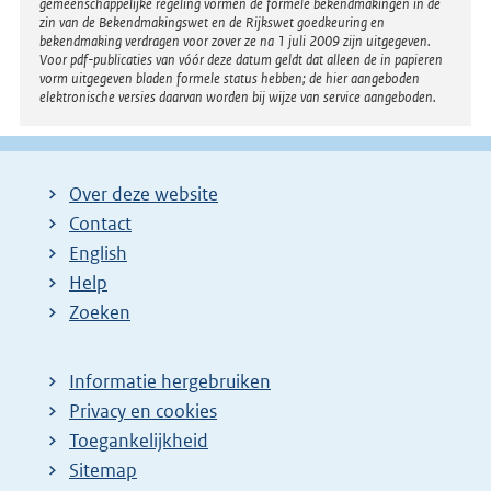
gemeenschappelijke regeling vormen de formele bekendmakingen in de
zin van de Bekendmakingswet en de Rijkswet goedkeuring en
bekendmaking verdragen voor zover ze na 1 juli 2009 zijn uitgegeven.
Voor pdf-publicaties van vóór deze datum geldt dat alleen de in papieren
vorm uitgegeven bladen formele status hebben; de hier aangeboden
elektronische versies daarvan worden bij wijze van service aangeboden.
Over deze website
Contact
English
Help
Zoeken
Informatie hergebruiken
Privacy en cookies
Toegankelijkheid
Sitemap