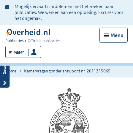
Ter
Mogelijk ervaart u problemen met het zoeken naar
informatie:
publicaties. We werken aan een oplossing. Excuses voor
het ongemak.
Menu
U
Publicaties
Officiële publicaties
bent
Inloggen
nu
hier:
Home
Kamervragen zonder antwoord nr. 2011Z15065