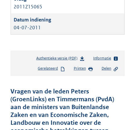
2011Z15065
04-07-2011
Authentieke versie (PDF)
b
Informatie
e
Gerelateerd
Printen
Delen
s
t
a
n
Vragen van de leden Peters
d
(GroenLinks) en Timmermans (PvdA)
s
aan de ministers van Buitenlandse
g
r
Zaken en van Economische Zaken,
o
Landbouw en Innovatie over de
o