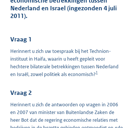
economische betrekkingen tussen
t
Nederland en Israel (ingezonden 4 juli
t
e
2011).
:
4
4
K
Vraag 1
b
Herinnert u zich uw toespraak bij het Technion-
instituut in Haifa, waarin u heeft gepleit voor
hechtere bilaterale betrekkingen tussen Nederland
1
en Israël, zowel politiek als economisch?
Vraag 2
Herinnert u zich de antwoorden op vragen in 2006
en 2007 van minister van Buitenlandse Zaken de
heer Bot dat de regering economische relaties met
bedrijven in de bezette gebieden ontmoedigt en «de