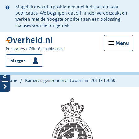
Ter
Mogelijk ervaart u problemen met het zoeken naar
informatie:
publicaties. We begrijpen dat dit hinder veroorzaakt en
werken met de hoogste prioriteit aan een oplossing.
Excuses voor het ongemak.
Menu
U
Publicaties
Officiële publicaties
bent
Inloggen
nu
hier:
Home
Kamervragen zonder antwoord nr. 2011Z15060