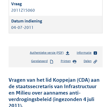
2011Z15060
04-07-2011
Authentieke versie (PDF)
b
Informatie
e
Gerelateerd
Printen
Delen
s
t
a
n
Vragen van het lid Koppejan (CDA) aan
d
de staatssecretaris van Infrastructuur
s
en Milieu over aannames anti-
g
r
verdrogingsbeleid (ingezonden 4 juli
o
2011).