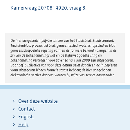
Kamervraag 2070814920, vraag 8.
Disclaimer
De hier aangeboden pdf-bestanden van het Staatsblad, Staatscourant,
Tractatenblad, provinciaal blad, gemeenteblad, waterschapsblad en blad
gemeenschappelijke regeling vormen de formele bekendmakingen in de
zin van de Bekendmakingswet en de Rijkswet goedkeuring en
bekendmaking verdragen voor zover ze na 1 juli 2009 zijn uitgegeven.
Voor pdf-publicaties van vóór deze datum geldt dat alleen de in papieren
vorm uitgegeven bladen formele status hebben; de hier aangeboden
elektronische versies daarvan worden bij wijze van service aangeboden.
Over deze website
Contact
English
Help