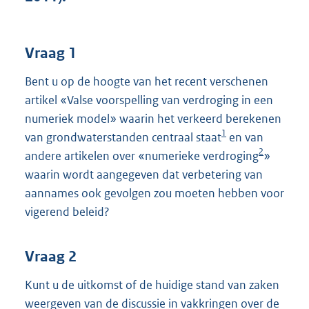
o
t
t
e
Vraag 1
:
4
Bent u op de hoogte van het recent verschenen
0
artikel «Valse voorspelling van verdroging in een
K
numeriek model» waarin het verkeerd berekenen
b
1
van grondwaterstanden centraal staat
en van
2
andere artikelen over «numerieke verdroging
»
waarin wordt aangegeven dat verbetering van
aannames ook gevolgen zou moeten hebben voor
vigerend beleid?
Vraag 2
Kunt u de uitkomst of de huidige stand van zaken
weergeven van de discussie in vakkringen over de