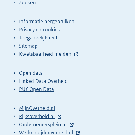
Zoeken
Informatie hergebruiken
Privacy en cookies
Toegankelijkheid
Sitemap
E
Kwetsbaarheid melden
x
t
Open data
e
Linked Data Overheid
r
PUC Open Data
n
e
MijnOverheid.nl
l
E
Rijksoverheid.nl
i
x
E
Ondernemersplein.nl
n
t
x
E
Werkenbijdeoverheid.nl