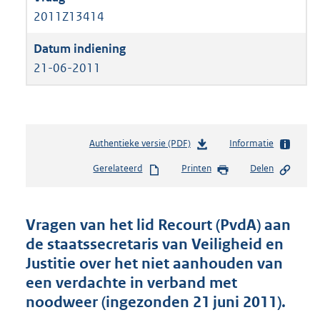
2011Z13414
21-06-2011
Authentieke versie (PDF)
b
Informatie
e
Gerelateerd
Printen
Delen
s
t
a
n
Vragen van het lid Recourt (PvdA) aan
d
de staatssecretaris van Veiligheid en
s
Justitie over het niet aanhouden van
g
r
een verdachte in verband met
o
noodweer (ingezonden 21 juni 2011).
o