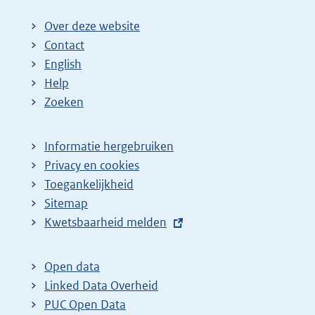
Over deze website
Contact
English
Help
Zoeken
Informatie hergebruiken
Privacy en cookies
Toegankelijkheid
Sitemap
E
Kwetsbaarheid melden
x
t
Open data
e
Linked Data Overheid
r
PUC Open Data