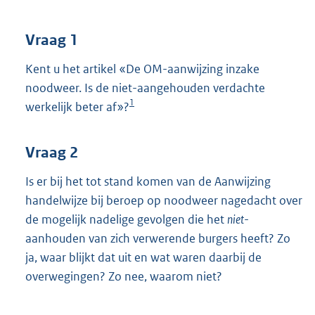
t
t
e
Vraag 1
:
4
Kent u het artikel «De OM-aanwijzing inzake
1
noodweer. Is de niet-aange
houden verdachte
K
1
werkelijk beter af»?
b
Vraag 2
Is er bij het tot stand komen van de Aanwijzing
handelwijze bij beroep op noodweer nagedacht over
de mogelijk nadelige gevolgen die het
niet
-
aanhouden van zich verwerende burgers heeft? Zo
ja, waar blijkt dat uit en wat waren daarbij de
overwegingen? Zo nee, waarom niet?