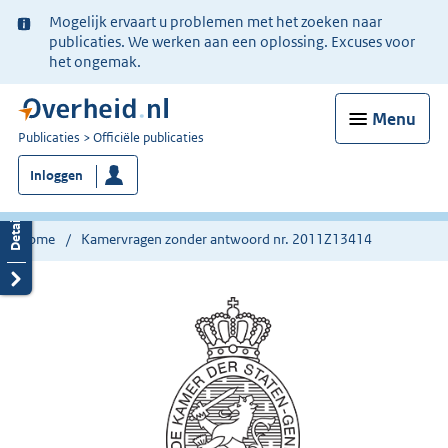
Ter
Mogelijk ervaart u problemen met het zoeken naar
informatie:
publicaties. We werken aan een oplossing. Excuses voor
het ongemak.
Menu
U
Publicaties
Officiële publicaties
bent
Inloggen
nu
hier:
Home
Kamervragen zonder antwoord nr. 2011Z13414