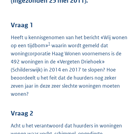
(ingezonden 25 mei 2011).
t
t
e
:
Vraag 1
3
8
Heeft u kennisgenomen van het bericht «Wij wonen
K
1
op een tijdbom»
waarin wordt gemeld dat
b
woningcorporatie Haag Wonen voornemens is de
492 woningen in de «Vergeten Driehoek»
(Schilderswijk) in 2014 en 2017 te slopen? Hoe
beoordeelt u het feit dat de huurders nog zeker
zeven jaar in deze zeer slechte woningen moeten
wonen?
Vraag 2
Acht u het verantwoord dat huurders in woningen
wonen waar vocht, schimmel, ongedierte,