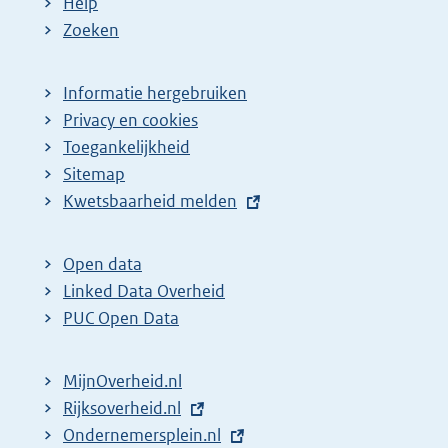
Help
Zoeken
Informatie hergebruiken
Privacy en cookies
Toegankelijkheid
Sitemap
E
Kwetsbaarheid melden
x
t
Open data
e
Linked Data Overheid
r
PUC Open Data
n
e
MijnOverheid.nl
l
E
Rijksoverheid.nl
i
x
E
Ondernemersplein.nl
n