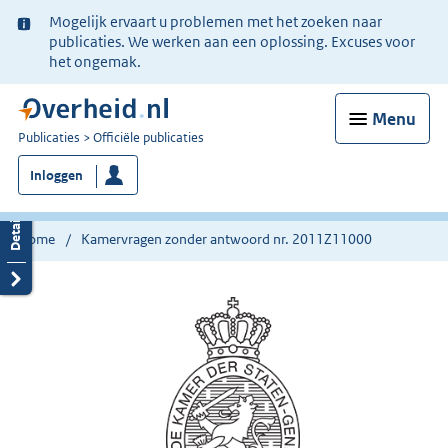
Ter
Mogelijk ervaart u problemen met het zoeken naar
informatie:
publicaties. We werken aan een oplossing. Excuses voor
het ongemak.
Menu
U
Publicaties
Officiële publicaties
bent
Inloggen
nu
hier:
Home
Kamervragen zonder antwoord nr. 2011Z11000