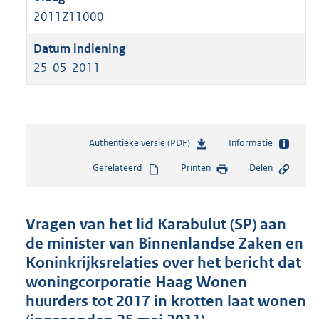
2011Z11000
25-05-2011
Authentieke versie (PDF)
b
Informatie
e
Gerelateerd
Printen
Delen
s
t
a
n
Vragen van het lid Karabulut (SP) aan
d
de minister van Binnenlandse Zaken en
s
Koninkrijksrelaties over het bericht dat
g
r
woningcorporatie Haag Wonen
o
huurders tot 2017 in krotten laat wonen
o