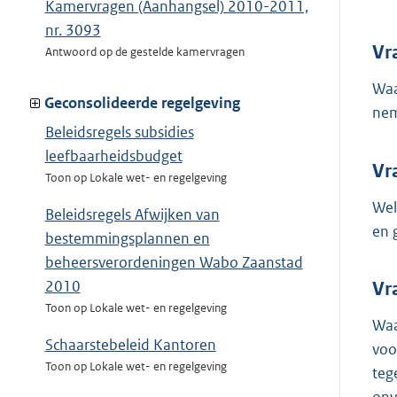
Kamervragen (Aanhangsel) 2010-2011,
nr. 3093
Vr
Antwoord op de gestelde kamervragen
Waa
Geconsolideerde regelgeving
nem
Beleidsregels subsidies
leefbaarheidsbudget
Vr
Toon op Lokale wet- en regelgeving
Wel
Beleidsregels Afwijken van
en 
bestemmingsplannen en
beheersverordeningen Wabo Zaanstad
2010
Vr
Toon op Lokale wet- en regelgeving
Waa
Schaarstebeleid Kantoren
voo
Toon op Lokale wet- en regelgeving
teg