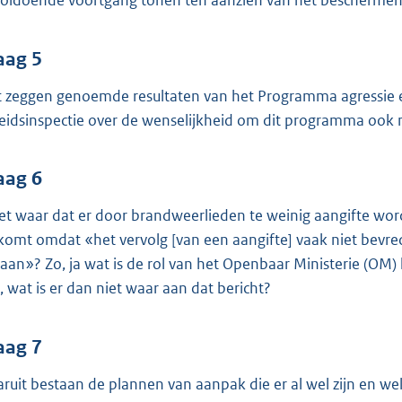
oldoende voortgang tonen ten aanzien van het beschermen
aag 5
 zeggen genoemde resultaten van het Programma agressie e
eidsinspectie over de wenselijkheid om dit programma ook na
aag 6
het waar dat er door brandweerlieden te weinig aangifte wor
 komt omdat «het vervolg [van een aangifte] vaak niet bevre
aan»? Zo, ja wat is de rol van het Openbaar Ministerie (OM) 
, wat is er dan niet waar aan dat bericht?
aag 7
ruit bestaan de plannen van aanpak die er al wel zijn en wel