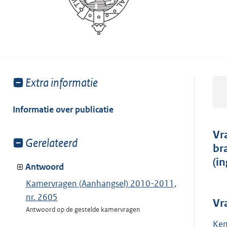
Toon
Extra informatie
meer
van:
Informatie over publicatie
Vr
Toon
Gerelateerd
br
meer
(i
van:
Antwoord
Kamervragen (Aanhangsel) 2010-2011,
nr. 2605
Vr
Antwoord op de gestelde kamervragen
Ken