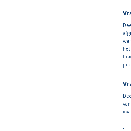
Vr
Dee
afg
wer
het
bra
pro
Vr
Dee
van
inv
1