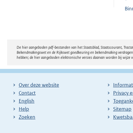
Bin
De hier aangeboden pdf-bestanden van het Staatsblad, Staatscourant, Tract
Disclaimer
Bekendmakingswet en de Rijkswet goedkeuring en bekendmaking verdragen voor
hebben; de hier aangeboden elektronische versies daarvan worden bij wijze 
Over deze website
Informat
Contact
Privacy 
English
Toeganke
Help
Sitemap
Zoeken
E
Kwetsba
x
t