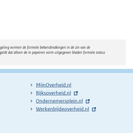
regeling vormen de formele bekendmakingen in de zin van de
eldt dat alleen de in papieren vorm uitgegeven bladen formele status
MijnOverheid.nl
E
Rijksoverheid.nl
x
E
Ondernemersplein.nl
t
x
E
Werkenbijdeoverheid.nl
e
t
x
r
e
t
n
r
e