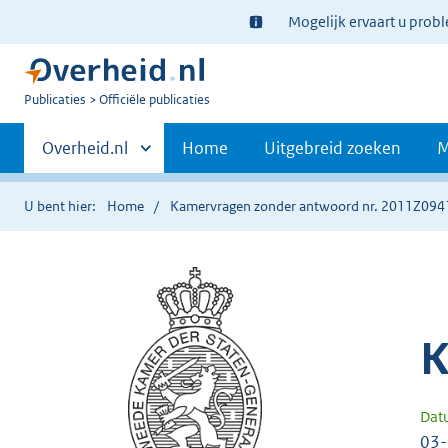
Ter
Mogelijk ervaart u prob
informatie:
U
Publicaties
Officiële publicaties
bent
Primaire
nu
Andere
Overheid.nl
Home
Uitgebreid zoeken
M
hier:
sites
navigatie
binnen
U bent hier:
Home
Kamervragen zonder antwoord nr. 2011Z094
K
Dat
03