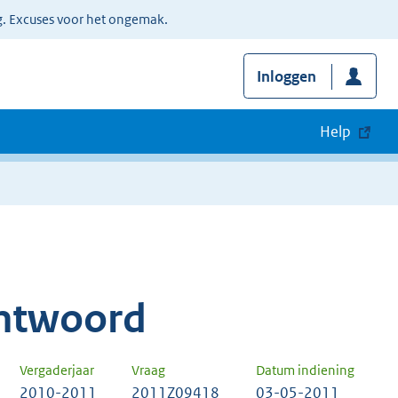
g. Excuses voor het ongemak.
Inloggen
Help
ntwoord
Vergaderjaar
Vraag
Datum indiening
2010-2011
2011Z09418
03-05-2011