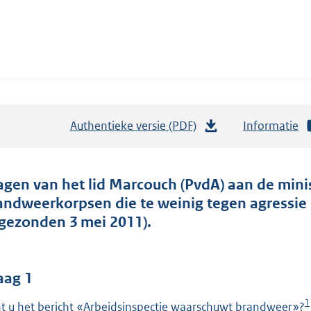
Authentieke versie (PDF)
b
Informatie
e
s
t
agen van het lid Marcouch (PvdA) aan de minist
a
andweerkorpsen die te weinig tegen agressie
n
ngezonden 3 mei 2011).
d
s
g
aag 1
r
1
t u het bericht «Arbeidsinspectie waarschuwt brandweer»?