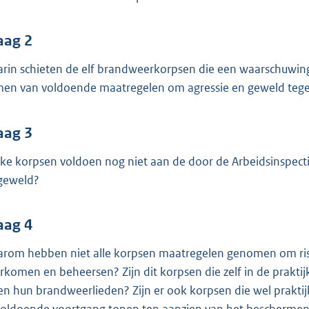
o
o
t
aag 2
t
rin schieten de elf brandweerkorpsen die een waarschuwing
e
en van voldoende maatregelen om agressie en geweld tege
:
4
aag 3
1
K
ke korpsen voldoen nog niet aan de door de Arbeidsinspecti
b
geweld?
aag 4
rom hebben niet alle korpsen maatregelen genomen om risi
rkomen en beheersen? Zijn dit korpsen die zelf in de prakt
en hun brandweerlieden? Zijn er ook korpsen die wel prakti