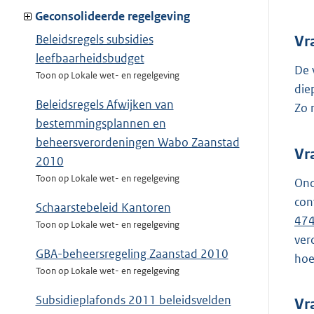
Geconsolideerde regelgeving
Beleidsregels subsidies
Vr
leefbaarheidsbudget
De 
Toon op Lokale wet- en regelgeving
die
Beleidsregels Afwijken van
Zo 
bestemmingsplannen en
beheersverordeningen Wabo Zaanstad
Vr
2010
Toon op Lokale wet- en regelgeving
Ond
con
Schaarstebeleid Kantoren
474 
Toon op Lokale wet- en regelgeving
ver
GBA-beheersregeling Zaanstad 2010
hoe
Toon op Lokale wet- en regelgeving
Subsidieplafonds 2011 beleidsvelden
Vr