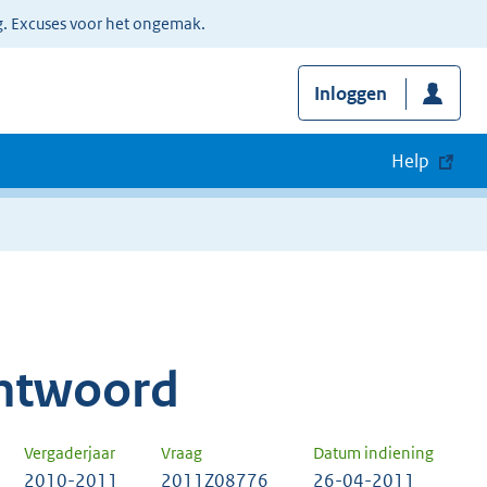
g. Excuses voor het ongemak.
Inloggen
Help
ntwoord
Vergaderjaar
Vraag
Datum indiening
2010-2011
2011Z08776
26-04-2011