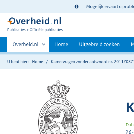
Ter
Mogelijk ervaart u prob
informatie:
U
Publicaties
Officiële publicaties
bent
Primaire
nu
Andere
Overheid.nl
Home
Uitgebreid zoeken
M
hier:
sites
navigatie
binnen
U bent hier:
Home
Kamervragen zonder antwoord nr. 2011Z087
K
Dat
26