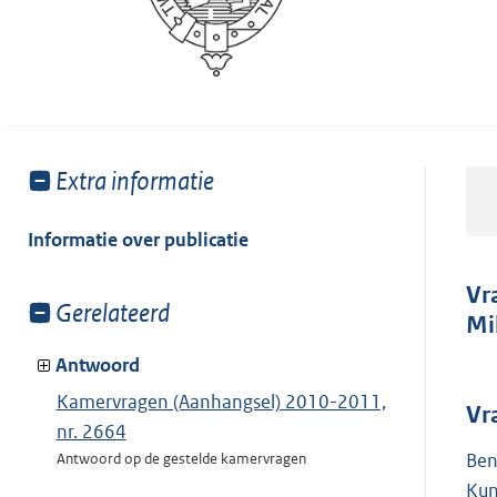
Toon
Extra informatie
meer
van:
Informatie over publicatie
Vr
Toon
Gerelateerd
Mi
meer
van:
Antwoord
Kamervragen (Aanhangsel) 2010-2011,
Vr
nr. 2664
Ben
Antwoord op de gestelde kamervragen
Kun