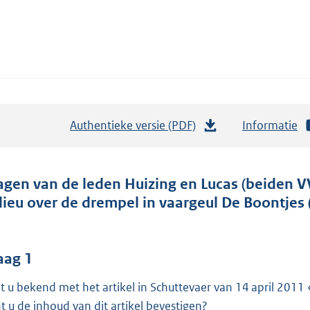
Authentieke versie (PDF)
b
Informatie
e
s
t
agen van de leden Huizing en Lucas (beiden VV
a
lieu over de drempel in vaargeul De Boontjes 
n
d
s
aag 1
g
t u bekend met het artikel in Schuttevaer van 14 april 201
r
t u de inhoud van dit artikel bevestigen?