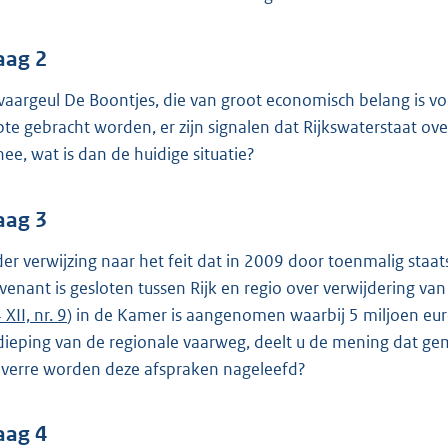
o
o
t
aag 2
t
vaargeul De Boontjes, die van groot economisch belang is vo
e
pte gebracht worden, er zijn signalen dat Rijkswaterstaat over
:
nee, wat is dan de huidige situatie?
3
9
aag 3
K
b
er verwijzing naar het feit dat in 2009 door toenmalig staats
venant is gesloten tussen Rijk en regio over verwijdering v
XII, nr. 9
) in de Kamer is aangenomen waarbij 5 miljoen euro
dieping van de regionale vaarweg, deelt u de mening dat 
verre worden deze afspraken nageleefd?
aag 4