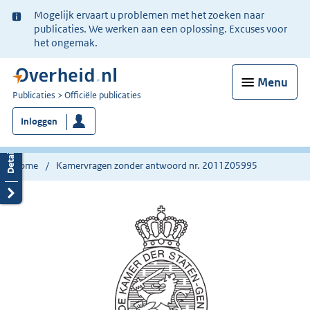
Ter
Mogelijk ervaart u problemen met het zoeken naar
informatie:
publicaties. We werken aan een oplossing. Excuses voor
het ongemak.
Menu
U
Publicaties
Officiële publicaties
bent
Inloggen
nu
hier:
Home
Kamervragen zonder antwoord nr. 2011Z05995