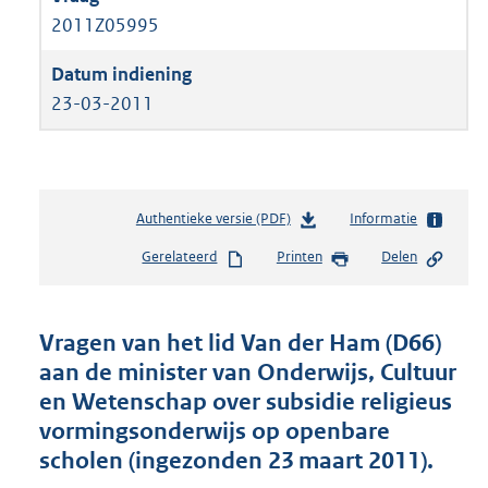
2011Z05995
23-03-2011
Authentieke versie (PDF)
b
Informatie
e
Gerelateerd
Printen
Delen
s
t
a
n
Vragen van het lid Van der Ham (D66)
d
aan de minister van Onderwijs, Cultuur
s
en Wetenschap over subsidie religieus
g
r
vormingsonderwijs op openbare
o
scholen (ingezonden 23 maart 2011).
o